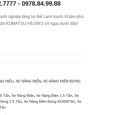
2.7777
-
0978.84.99.88
g
g
Điệ
Điệ
anh nghiệp tăng lợi thế cạnh tranh. Khám phá
n
n
5 tấn KOMATSU FB15RS-14 ngay dưới đây!
Đứ
Ngồ
ng
i Lái
Lái
1
1.8
Tấn
Tấn
KO
TO
MA
YO
TS
TA
U
8FB
FB1
G HIỆU
,
XE NÂNG ĐIỆN
,
XE NÂNG ĐIỆN ĐỨNG
RS
0-
18
12
.5 Tấn
,
Xe Nâng Điện
,
Xe Nâng Điện 1.5 Tấn
,
Xe
Đứng 1.5 Tấn
,
Xe Nâng Điện Đứng KOMATSU
,
Xe
Tấn