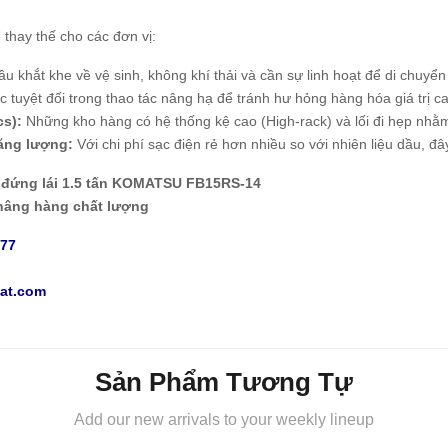
 thay thế cho các đơn vị:
 khắt khe về vệ sinh, không khí thải và cần sự linh hoạt để di chuyển
 tuyệt đối trong thao tác nâng hạ để tránh hư hỏng hàng hóa giá trị c
cs):
Những kho hàng có hệ thống kệ cao (High-rack) và lối đi hẹp nhằm
năng lượng:
Với chi phí sạc điện rẻ hơn nhiều so với nhiên liệu dầu, đây
n đứng lái 1.5 tấn KOMATSU FB15RS-14
nâng hàng chất lượng
777
at.com
Sản Phẩm Tương Tự
Add our new arrivals to your weekly lineup