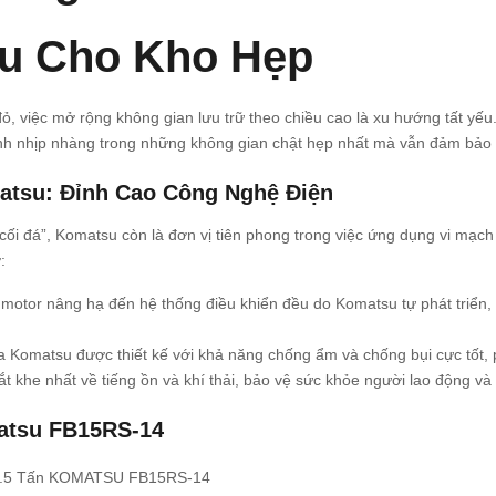
Ưu Cho Kho Hẹp
ỏ, việc mở rộng không gian lưu trữ theo chiều cao là xu hướng tất yếu
nh nhịp nhàng trong những không gian chật hẹp nhất mà vẫn đảm bảo hi
atsu: Đỉnh Cao Công Nghệ Điện
ối đá”, Komatsu còn là đơn vị tiên phong trong việc ứng dụng vi mạch 
:
motor nâng hạ đến hệ thống điều khiển đều do Komatsu tự phát triển, 
Komatsu được thiết kế với khả năng chống ẩm và chống bụi cực tốt, 
 khe nhất về tiếng ồn và khí thải, bảo vệ sức khỏe người lao động và 
atsu FB15RS-14