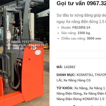
Gọi tư vấn
0967.3
Sự đầu tư xứng đáng giúp do
ngay Xe nâng điện đứng 1.
Model:
FB15RS-14
Sức nâng:
1500 kg
Chiều cao nâng:
3000 mm
MÃ:
142882
DANH MỤC:
KOMATSU
,
THƯƠN
LÁI
,
Xe Nâng Hàng Cũ
TỪ KHÓA:
Xe Nâng
,
Xe Nâng 1
Nâng Điện Đứng
,
Xe Nâng Điện 
Nâng Điện Đứng KOMATSU 1.5 