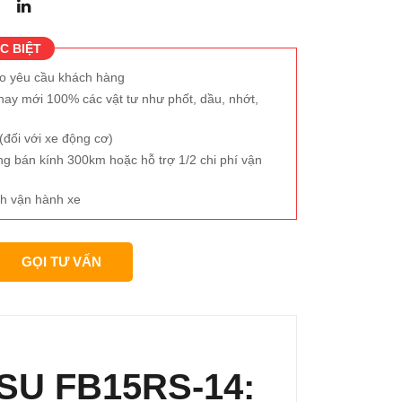
C BIỆT
eo yêu cầu khách hàng
hay mới 100% các vật tư như phốt, dầu, nhớt,
đối với xe động cơ)
ng bán kính 300km hoặc hỗ trợ 1/2 chi phí vận
h vận hành xe
GỌI TƯ VẤN
TSU FB15RS-14: