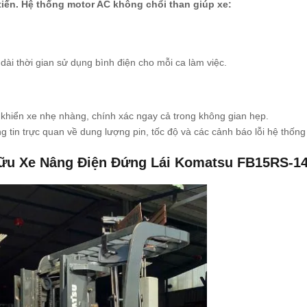
tiến. Hệ thống motor AC không chổi than giúp xe:
dài thời gian sử dụng bình điện cho mỗi ca làm việc.
khiển xe nhẹ nhàng, chính xác ngay cả trong không gian hẹp.
 tin trực quan về dung lượng pin, tốc độ và các cảnh báo lỗi hệ thống 
Hữu Xe Nâng Điện Đứng Lái Komatsu FB15RS-1