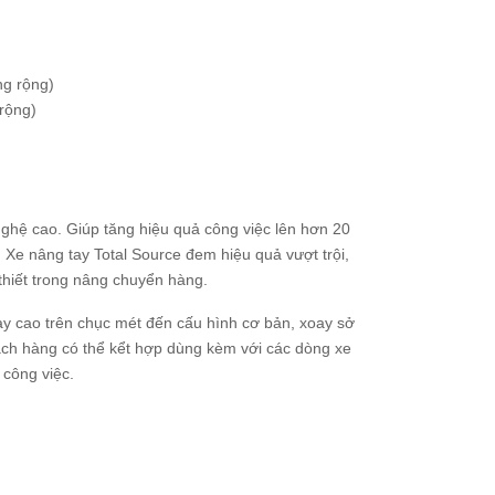
g rộng)
rộng)
hệ cao. Giúp tăng hiệu quả công việc lên hơn 20
 Xe nâng tay Total Source đem hiệu quả vượt trội,
 thiết trong nâng chuyển hàng.
ay cao trên chục mét đến cấu hình cơ bản, xoay sở
hách hàng có thể kểt hợp dùng kèm với các dòng xe
 công việc.