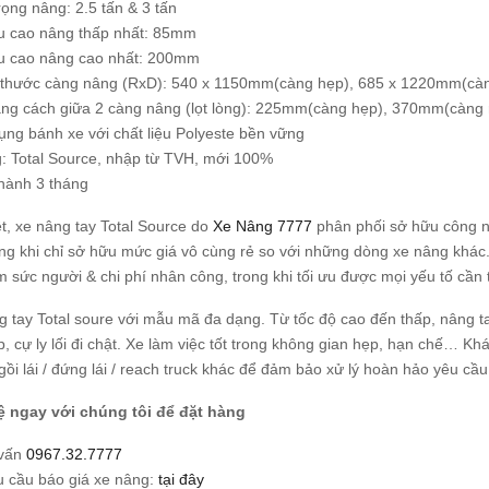
rọng nâng: 2.5 tấn & 3 tấn
u cao nâng thấp nhất: 85mm
u cao nâng cao nhất: 200mm
 thước càng nâng (RxD): 540 x 1150mm(càng hẹp), 685 x 1220mm(càn
ng cách giữa 2 càng nâng (lọt lòng): 225mm(càng hẹp), 370mm(càng 
ụng bánh xe với chất liệu Polyeste bền vững
: Total Source, nhập từ TVH, mới 100%
hành 3 tháng
t, xe nâng tay Total Source do
Xe Nâng 7777
phân phối sở hữu công ng
ong khi chỉ sở hữu mức giá vô cùng rẻ so với những dòng xe nâng khác.
ệm sức người & chi phí nhân công, trong khi tối ưu được mọi yếu tố cần
g tay Total soure với mẫu mã đa dạng. Từ tốc độ cao đến thấp, nâng t
, cự ly lối đi chật. Xe làm việc tốt trong không gian hẹp, hạn chế… K
ồi lái / đứng lái / reach truck khác để đảm bảo xử lý hoàn hảo yêu cầu
ệ ngay với chúng tôi để đặt hàng
 vấn
0967.32.7777
u cầu báo giá xe nâng:
tại đây