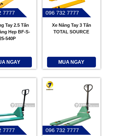
2 7777
096 732 7777
g Tay 2.5 Tấn
Xe Nâng Tay 3 Tấn
àng Hẹp BF-S-
TOTAL SOURCE
25-540P
UA NGAY
MUA NGAY
2 7777
096 732 7777