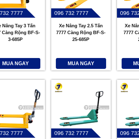
 732 7777
096 732 7777
096 73
e Nâng Tay 3 Tấn
Xe Nâng Tay 2.5 Tấn
Xe Nân
7 Càng Rộng BF-S-
7777 Càng Rộng BF-S-
7777 C
3-685P
25-685P
MUA NGAY
MUA NGAY
M
 732 7777
096 732 7777
096 73