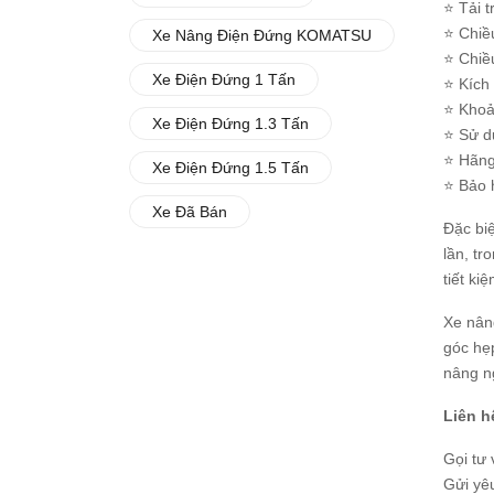
⭐ Tải t
⭐ Chiề
Xe Nâng Điện Đứng KOMATSU
⭐ Chiề
Xe Điện Đứng 1 Tấn
⭐ Kích
⭐ Khoả
Xe Điện Đứng 1.3 Tấn
⭐ Sử d
⭐ Hãng
Xe Điện Đứng 1.5 Tấn
⭐ Bảo 
Xe Đã Bán
Đặc biệ
lần, tr
tiết ki
Xe nân
góc hẹp
nâng ng
Liên h
Gọi tư
Gửi yê