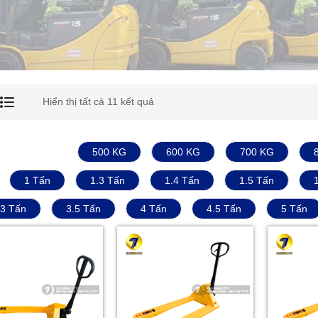
Hiển thị tất cả 11 kết quả
500 KG
600 KG
700 KG
1 Tấn
1.3 Tấn
1.4 Tấn
1.5 Tấn
3 Tấn
3.5 Tấn
4 Tấn
4.5 Tấn
5 Tấn