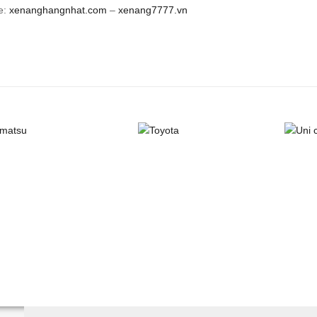
e:
xenanghangnhat.com
–
xenang7777.vn