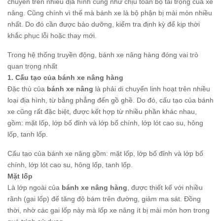
chuyển trên nhiều địa hình cũng như chịu toàn bộ tải trọng của xe
nâng. Cũng chính vì thế mà bánh xe là bộ phận bị mài mòn nhiều
nhất. Do đó cần được bảo dưỡng, kiểm tra định kỳ để kịp thời
khắc phục lỗi hoặc thay mới.
Trong hệ thống truyền động, bánh xe nâng hàng đóng vai trò
quan trọng nhất
1. Cấu tạo của bánh xe nâng hàng
Đặc thù của
bánh xe nâng
là phải di chuyển linh hoạt trên nhiều
loại địa hình, từ bằng phẳng đến gồ ghề. Do đó, cấu tạo của bánh
xe cũng rất đặc biệt, được kết hợp từ nhiều phần khác nhau,
gồm: mặt lốp, lớp bố đỉnh và lớp bố chính, lớp lót cao su, hông
lốp, tanh lốp.
Cấu tạo của bánh xe nâng gồm: mặt lốp, lớp bố đỉnh và lớp bố
chính, lớp lót cao su, hông lốp, tanh lốp.
Mặt lốp
Là lớp ngoài của
bánh xe nâng hàng
, được thiết kế với nhiều
rãnh (gai lốp) để tăng độ bám trên đường, giảm ma sát. Đồng
thời, nhờ các gai lốp này mà lốp xe nâng ít bị mài mòn hơn trong