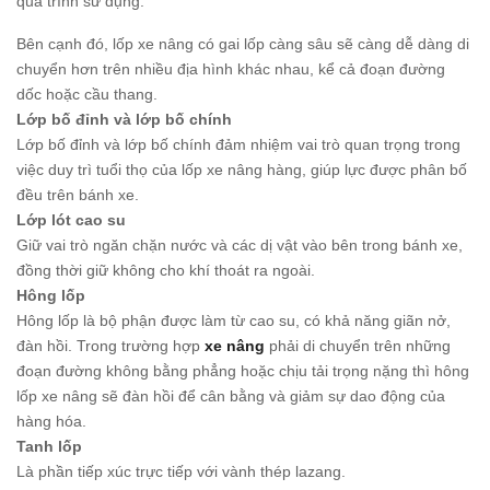
quá trình sử dụng.
Bên cạnh đó, lốp xe nâng có gai lốp càng sâu sẽ càng dễ dàng di
chuyển hơn trên nhiều địa hình khác nhau, kể cả đoạn đường
dốc hoặc cầu thang.
Lớp bố đỉnh và lớp bố chính
Lớp bố đỉnh và lớp bố chính đảm nhiệm vai trò quan trọng trong
việc duy trì tuổi thọ của lốp xe nâng hàng, giúp lực được phân bố
đều trên bánh xe.
Lớp lót cao su
Giữ vai trò ngăn chặn nước và các dị vật vào bên trong bánh xe,
đồng thời giữ không cho khí thoát ra ngoài.
Hông lốp
Hông lốp là bộ phận được làm từ cao su, có khả năng giãn nở,
đàn hồi. Trong trường hợp
xe nâng
phải di chuyển trên những
đoạn đường không bằng phẳng hoặc chịu tải trọng nặng thì hông
lốp xe nâng sẽ đàn hồi để cân bằng và giảm sự dao động của
hàng hóa.
Tanh lốp
Là phần tiếp xúc trực tiếp với vành thép lazang.