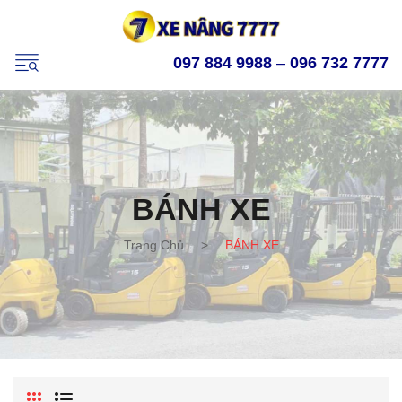
097 884 9988
–
096 732 7777
BÁNH XE
Trang Chủ
>
BÁNH XE