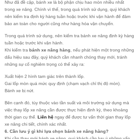
Như đã đề cập, bánh xe là bộ phận chịu hao mòn nhiều nhất
trong xe nâng. Chính vì thế, trong quá trình sử dụng, quý khách
nên kiểm tra định kỳ hàng tuần hoặc trước khi vận hành để đảm
bảo an toàn cho người cũng như hàng hóa vận chuyển.
Trong quá trình sử dụng, nên kiểm tra bánh xe nâng định kỳ hàng
tuần hoặc trước khi vận hành.
Khi kiểm tra
bánh xe nâng hàng
, nếu phát hiện một trong những
dấu hiệu sau đây, quý khách cần nhanh chóng thay mới, tránh
những sự cố nghiêm trọng có thể xảy ra:
Xuất hiện 2 hình tam giác trên thành lốp.
Gai lốp mòn quá mức quy định (chạm vạch chỉ thị độ mòn).
Bánh xe bị nứt.
Bên cạnh đó, tùy thuộc vào tần suất và môi trường sử dụng mà
việc thay lốp xe nâng cần được thực hiện định kỳ, theo khoảng
thời gian cụ thể.
Liên hệ
ngay để được tư vấn thời gian thay lốp
xe nâng chi tiết, chính xác nhất.
6. Cần lưu ý gì khi lựa chọn bánh xe nâng hàng?
Khi cần thay mới bánh xe nâng, quý khách cần lưu ý những vấn