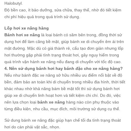
Halobutyl.
Độ bền cao, ít bảo dưỡng, sửa chữa, thay thế, nhờ đó tiết kiệm
chi phí hiệu quả trong quá trình sử dụng.
Lốp hơi xe nâng hàng
Bánh hơi xe nâng
là loại bánh có săm bên trong, đồng thời sử
dụng hơi để làm căng bề mặt, giúp bánh xe di chuyển êm ái trên
mặt đường. Mặc dù có giá thành rẻ, cấu tạo đơn giản nhưng lốp
hơi thường gặp phải tình trạng thoát hơi, gây nguy hiểm trong
quá trình vận hành xe nâng nếu đang di chuyển với tốc độ cao.
4. Nên sử dụng bánh hơi hay bánh đặc cho xe nâng hàng?
Nếu như bánh đặc xe nâng sở hữu nhiều ưu điểm nổi bật về độ
bền, đảm bảo an toàn khi di chuyển trong nhiều địa hình, thời tiết
khác nhau nhờ khả năng bám bề mặt tốt thì sử dụng bánh hơi
giúp xe di chuyển linh hoạt hơn và tiết kiệm chi chí. Do đó, việc
nên lựa chọn loại
bánh xe nâng
hàng nào còn phụ thuộc vào
từng điều kiện, nhu cầu, mục đích, môi trường sử dụng cụ thể.
Sử dung bánh xe nâng đặc giúp hạn chế tối đa tình trạng thoát
hơi do cán phải vật sắc, nhọn.