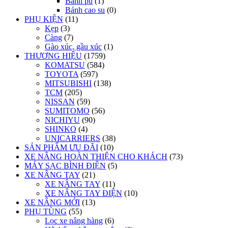
Bánh pu
(1)
Bánh cao su
(0)
PHỤ KIỆN
(11)
Kẹp
(3)
Càng
(7)
Gào xúc, gầu xúc
(1)
THƯƠNG HIỆU
(1759)
KOMATSU
(584)
TOYOTA
(597)
MITSUBISHI
(138)
TCM
(205)
NISSAN
(59)
SUMITOMO
(56)
NICHIYU
(90)
SHINKO
(4)
UNICARRIERS
(38)
SẢN PHẨM ƯU ĐÃI
(10)
XE NÂNG HOÀN THIỆN CHO KHÁCH
(73)
MÁY SẠC BÌNH ĐIỆN
(5)
XE NÂNG TAY
(21)
XE NÂNG TAY
(11)
XE NÂNG TAY ĐIỆN
(10)
XE NÂNG MỚI
(13)
PHỤ TÙNG
(55)
Lọc xe nâng hàng
(6)