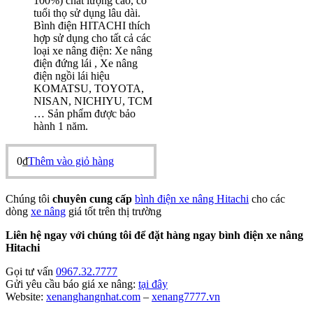
100%) chất lượng cao, có
tuổi thọ sử dụng lâu dài.
Bình điện HITACHI thích
hợp sử dụng cho tất cả các
loại xe nâng điện: Xe nâng
điện đứng lái , Xe nâng
điện ngồi lái hiệu
KOMATSU, TOYOTA,
NISAN, NICHIYU, TCM
… Sản phẩm được bảo
hành 1 năm.
0
₫
Thêm vào giỏ hàng
Chúng tôi
chuyên cung cấp
bình điện xe nâng Hitachi
cho các
dòng
xe nâng
giá tốt trên thị trường
Liên hệ ngay với chúng tôi để đặt hàng ngay bình điện xe nâng
Hitachi
Gọi tư vấn
0967.32.7777
Gửi yêu cầu báo giá xe nâng:
tại đây
Website:
xenanghangnhat.com
–
xenang7777.vn