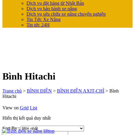
Dịch vụ đặt hàng từ Nhật Bản
Dịch vụ bảo hành xe nâng
Dịch vụ sửa chữa xe nâng chuyên nghiệp
Tin Tức Xe Nâng
Tin tức 24H
Bình Hitachi
Trang chủ
>
BÌNH ĐIỆN
>
BÌNH ĐIỆN AXIT-CHÌ
>
Bình
Hitachi
View on
Grid
List
Hiển thị kết quả duy nhất
Sort By :