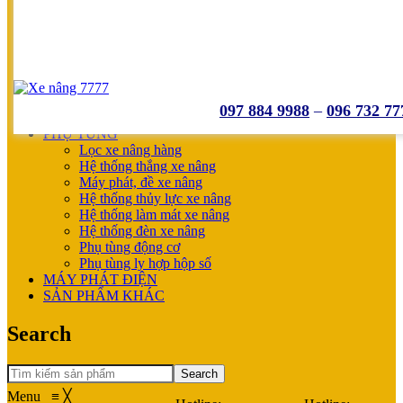
UNICARRIERS
SẢN PHẨM ƯU ĐÃI
XE NÂNG HOÀN THIỆN CHO KHÁCH
MÁY SẠC BÌNH ĐIỆN
XE NÂNG TAY
XE NÂNG TAY
XE NÂNG TAY ĐIỆN
097 884 9988
–
096 732 77
XE NÂNG MỚI
PHỤ TÙNG
Lọc xe nâng hàng
Hệ thống thắng xe nâng
Máy phát, đề xe nâng
Hệ thống thủy lực xe nâng
Hệ thống làm mát xe nâng
Hệ thống đèn xe nâng
Phụ tùng động cơ
Phụ tùng ly hợp hộp số
MÁY PHÁT ĐIỆN
SẢN PHẨM KHÁC
Search
Search
Menu
≡
╳