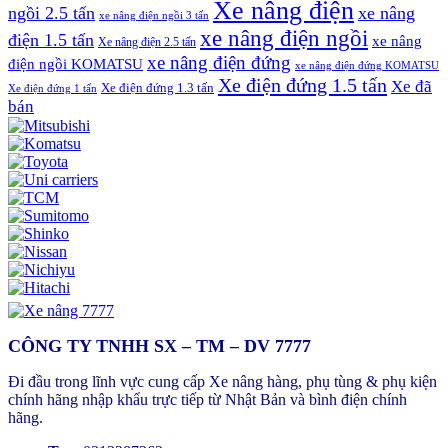
Xe nâng điện
ngồi 2.5 tấn
xe nâng
xe nâng điện ngồi 3 tấn
xe nâng điện ngồi
điện 1.5 tấn
xe nâng
Xe nâng điện 2.5 tấn
xe nâng điện đứng
điện ngồi KOMATSU
xe nâng điện đứng KOMATSU
Xe điện đứng 1.5 tấn
Xe đã
Xe điện đứng 1.3 tấn
Xe điện đứng 1 tấn
bán
CÔNG TY TNHH SX – TM – DV 7777
Đi đầu trong lĩnh vực cung cấp Xe nâng hàng, phụ tùng & phụ kiện
chính hãng nhập khẩu trực tiếp từ Nhật Bản và bình điện chính
hãng.