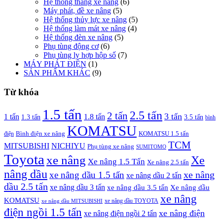
Hệ thống thắng xe nâng
(6)
Máy phát, đề xe nâng
(5)
Hệ thống thủy lực xe nâng
(5)
Hệ thống làm mát xe nâng
(4)
Hệ thống đèn xe nâng
(5)
Phụ tùng động cơ
(6)
Phụ tùng ly hợp hộp số
(7)
MÁY PHÁT ĐIỆN
(1)
SẢN PHẨM KHÁC
(9)
Từ khóa
1.5 tấn
2.5 tấn
2 tấn
3 tấn
1 tấn
1.8 tấn
1.3 tấn
3.5 tấn
bình
KOMATSU
điện
Bình điện xe nâng
KOMATSU 1.5 tấn
TCM
MITSUBISHI
NICHIYU
Phụ tùng xe nâng
SUMITOMO
Toyota
xe nâng
Xe
Xe nâng 1.5 Tấn
Xe nâng 2.5 tấn
nâng dầu
xe nâng
xe nâng dầu 1.5 tấn
xe nâng dầu 2 tấn
dầu 2.5 tấn
xe nâng dầu 3 tấn
xe nâng dầu 3.5 tấn
Xe nâng dầu
xe nâng
KOMATSU
xe nâng dầu TOYOTA
xe nâng dầu MITSUBISHI
điện ngồi 1.5 tấn
xe nâng điện
xe nâng điện ngồi 2 tấn