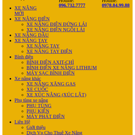
Hotline:
Hotline:
096.732.7777
0978.84.99.88
XE NÂNG
MỚI
XE NÂNG ĐIỆN
XE NÂNG ĐIỆN ĐỨNG LÁI
XE NÂNG ĐIỆN NGỒI LÁI
XE NÂNG DẦU
XE NÂNG TAY
XE NÂNG TAY
XE NÂNG TAY ĐIỆN
Bình điện
BÌNH ĐIỆN AXIT-CHÌ
BÌNH ĐIỆN XE NÂNG LITHIUM
MÁY SẠC BÌNH ĐIỆN
Xe nâng khác
XE NÂNG XĂNG GAS
XE CUỐC
XE XÚC NÂNG (XÚC LẬT)
Phụ tùng xe nâng
PHỤ TÙNG
PHỤ KIỆN
MÁY PHÁT ĐIỆN
Liên Hệ
Giới thiệu
Dịch Vụ Cho Thuê Xe Nâng