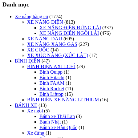
Danh mục
Xe nâng hàng cũ
(1774)
XE NÂNG ĐIỆN
(813)
XE NÂNG ĐIỆN ĐỨNG LÁI
(337)
XE NÂNG ĐIỆN NGỒI LÁI
(476)
XE NÂNG DẦU
(695)
XE NÂNG XĂNG GAS
(227)
XE CUỐC
(14)
XE XÚC NÂNG (XÚC LẬT)
(17)
BÌNH ĐIỆN
(47)
BÌNH ĐIỆN AXIT-CHÌ
(29)
Bình Quipp
(1)
Bình Hitachi
(1)
Bình FAAM
(1)
Bình Rocket
(11)
Bình Lifttop
(15)
BÌNH ĐIỆN XE NÂNG LITHIUM
(16)
BÁNH XE
(13)
Xe ngồi
(5)
Bánh xe Thái Lan
(3)
Bánh Nhật
(1)
Bánh xe Hàn Quốc
(1)
Xe đứng
(1)