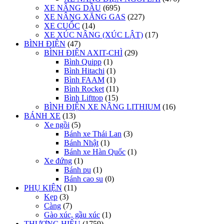
XE NÂNG DẦU
(695)
XE NÂNG XĂNG GAS
(227)
XE CUỐC
(14)
XE XÚC NÂNG (XÚC LẬT)
(17)
BÌNH ĐIỆN
(47)
BÌNH ĐIỆN AXIT-CHÌ
(29)
Bình Quipp
(1)
Bình Hitachi
(1)
Bình FAAM
(1)
Bình Rocket
(11)
Bình Lifttop
(15)
BÌNH ĐIỆN XE NÂNG LITHIUM
(16)
BÁNH XE
(13)
Xe ngồi
(5)
Bánh xe Thái Lan
(3)
Bánh Nhật
(1)
Bánh xe Hàn Quốc
(1)
Xe đứng
(1)
Bánh pu
(1)
Bánh cao su
(0)
PHỤ KIỆN
(11)
Kẹp
(3)
Càng
(7)
Gào xúc, gầu xúc
(1)
THƯƠNG HIỆU
(1759)