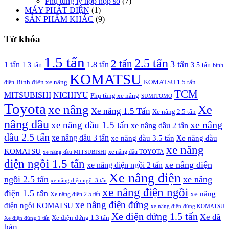
Phụ tùng ly hợp hộp số
(7)
MÁY PHÁT ĐIỆN
(1)
SẢN PHẨM KHÁC
(9)
Từ khóa
1.5 tấn
2.5 tấn
2 tấn
3 tấn
1 tấn
1.8 tấn
1.3 tấn
3.5 tấn
bình
KOMATSU
điện
Bình điện xe nâng
KOMATSU 1.5 tấn
TCM
MITSUBISHI
NICHIYU
Phụ tùng xe nâng
SUMITOMO
Toyota
xe nâng
Xe
Xe nâng 1.5 Tấn
Xe nâng 2.5 tấn
nâng dầu
xe nâng
xe nâng dầu 1.5 tấn
xe nâng dầu 2 tấn
dầu 2.5 tấn
xe nâng dầu 3 tấn
xe nâng dầu 3.5 tấn
Xe nâng dầu
xe nâng
KOMATSU
xe nâng dầu TOYOTA
xe nâng dầu MITSUBISHI
điện ngồi 1.5 tấn
xe nâng điện
xe nâng điện ngồi 2 tấn
Xe nâng điện
ngồi 2.5 tấn
xe nâng
xe nâng điện ngồi 3 tấn
xe nâng điện ngồi
điện 1.5 tấn
xe nâng
Xe nâng điện 2.5 tấn
xe nâng điện đứng
điện ngồi KOMATSU
xe nâng điện đứng KOMATSU
Xe điện đứng 1.5 tấn
Xe đã
Xe điện đứng 1.3 tấn
Xe điện đứng 1 tấn
bán