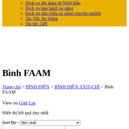
Dịch vụ đặt hàng từ Nhật Bản
Dịch vụ bảo hành xe nâng
Dịch vụ sửa chữa xe nâng chuyên nghiệp
Tin Tức Xe Nâng
Tin tức 24H
Bình FAAM
Trang chủ
>
BÌNH ĐIỆN
>
BÌNH ĐIỆN AXIT-CHÌ
>
Bình
FAAM
View on
Grid
List
Hiển thị kết quả duy nhất
Sort By :