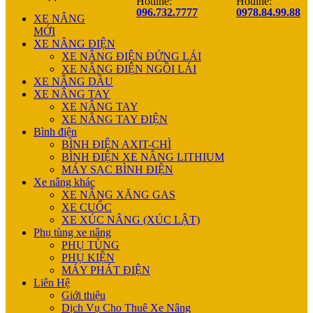
Hotline:
Hotline:
096.732.7777
0978.84.99.88
XE NÂNG
MỚI
XE NÂNG ĐIỆN
XE NÂNG ĐIỆN ĐỨNG LÁI
XE NÂNG ĐIỆN NGỒI LÁI
XE NÂNG DẦU
XE NÂNG TAY
XE NÂNG TAY
XE NÂNG TAY ĐIỆN
Bình điện
BÌNH ĐIỆN AXIT-CHÌ
BÌNH ĐIỆN XE NÂNG LITHIUM
MÁY SẠC BÌNH ĐIỆN
Xe nâng khác
XE NÂNG XĂNG GAS
XE CUỐC
XE XÚC NÂNG (XÚC LẬT)
Phụ tùng xe nâng
PHỤ TÙNG
PHỤ KIỆN
MÁY PHÁT ĐIỆN
Liên Hệ
Giới thiệu
Dịch Vụ Cho Thuê Xe Nâng