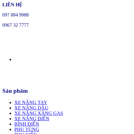
LIÊN HỆ
097 884 9988
0967 32 7777
Sản phẩm
XE NÂNG TAY
XE NÂNG DẦU
XE NÂNG XĂNG GAS
XE NÂNG ĐIỆN
BÌNH ĐIỆN
PHỤ TÙNG