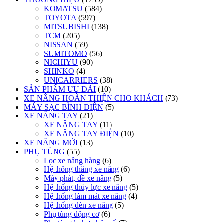
KOMATSU
(584)
TOYOTA
(597)
MITSUBISHI
(138)
TCM
(205)
NISSAN
(59)
SUMITOMO
(56)
NICHIYU
(90)
SHINKO
(4)
UNICARRIERS
(38)
SẢN PHẨM ƯU ĐÃI
(10)
XE NÂNG HOÀN THIỆN CHO KHÁCH
(73)
MÁY SẠC BÌNH ĐIỆN
(5)
XE NÂNG TAY
(21)
XE NÂNG TAY
(11)
XE NÂNG TAY ĐIỆN
(10)
XE NÂNG MỚI
(13)
PHỤ TÙNG
(55)
Lọc xe nâng hàng
(6)
Hệ thống thắng xe nâng
(6)
Máy phát, đề xe nâng
(5)
Hệ thống thủy lực xe nâng
(5)
Hệ thống làm mát xe nâng
(4)
Hệ thống đèn xe nâng
(5)
Phụ tùng động cơ
(6)