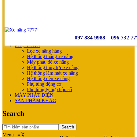
UNICARRIERS
SẢN PHẨM ƯU ĐÃI
XE NÂNG HOÀN THIỆN CHO KHÁCH
MÁY SẠC BÌNH ĐIỆN
XE NÂNG TAY
XE NÂNG TAY
XE NÂNG TAY ĐIỆN
097 884 9988
–
096 732 77
XE NÂNG MỚI
PHỤ TÙNG
Lọc xe nâng hàng
Hệ thống thắng xe nâng
Máy phát, đề xe nâng
Hệ thống thủy lực xe nâng
Hệ thống làm mát xe nâng
Hệ thống đèn xe nâng
Phụ tùng động cơ
Phụ tùng ly hợp hộp số
MÁY PHÁT ĐIỆN
SẢN PHẨM KHÁC
Search
Search
Menu
≡
╳