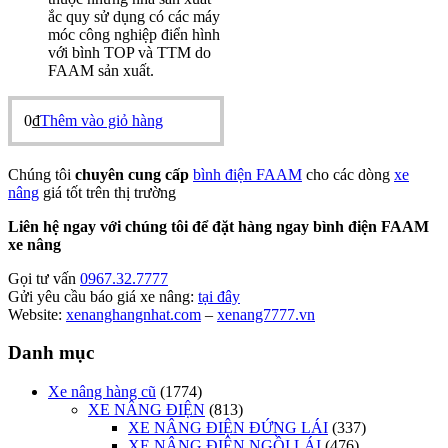
ắc quy sử dụng có các máy
móc công nghiệp điển hình
với bình TOP và TTM do
FAAM sản xuất.
0
₫
Thêm vào giỏ hàng
Chúng tôi
chuyên cung cấp
bình điện FAAM
cho các dòng
xe
nâng
giá tốt trên thị trường
Liên hệ ngay với chúng tôi để đặt hàng ngay bình điện FAAM
xe nâng
Gọi tư vấn
0967.32.7777
Gửi yêu cầu báo giá xe nâng:
tại đây
Website:
xenanghangnhat.com
–
xenang7777.vn
Danh mục
Xe nâng hàng cũ
(1774)
XE NÂNG ĐIỆN
(813)
XE NÂNG ĐIỆN ĐỨNG LÁI
(337)
XE NÂNG ĐIỆN NGỒI LÁI
(476)