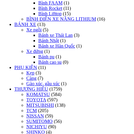
Bình FAAM
(1)
Bình Rocket
(11)
Bình Lifttop
(15)
BÌNH ĐIỆN XE NÂNG LITHIUM
(16)
BÁNH XE
(13)
Xe ngồi
(5)
Bánh xe Thái Lan
(3)
Bánh Nhật
(1)
Bánh xe Hàn Quốc
(1)
Xe đứng
(1)
Bánh pu
(1)
Bánh cao su
(0)
PHỤ KIỆN
(11)
Kẹp
(3)
Càng
(7)
Gào xúc, gầu xúc
(1)
THƯƠNG HIỆU
(1759)
KOMATSU
(584)
TOYOTA
(597)
MITSUBISHI
(138)
TCM
(205)
NISSAN
(59)
SUMITOMO
(56)
NICHIYU
(90)
SHINKO
(4)