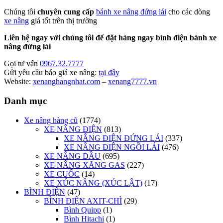
Chúng tôi
chuyên cung cấp
bánh xe nâng đứng lái
cho các dòng
xe nâng
giá tốt trên thị trường
Liên hệ ngay với chúng tôi để đặt hàng ngay bình điện bánh xe
nâng đứng lái
Gọi tư vấn
0967.32.7777
Gửi yêu cầu báo giá xe nâng:
tại đây
Website:
xenanghangnhat.com
–
xenang7777.vn
Danh mục
Xe nâng hàng cũ
(1774)
XE NÂNG ĐIỆN
(813)
XE NÂNG ĐIỆN ĐỨNG LÁI
(337)
XE NÂNG ĐIỆN NGỒI LÁI
(476)
XE NÂNG DẦU
(695)
XE NÂNG XĂNG GAS
(227)
XE CUỐC
(14)
XE XÚC NÂNG (XÚC LẬT)
(17)
BÌNH ĐIỆN
(47)
BÌNH ĐIỆN AXIT-CHÌ
(29)
Bình Quipp
(1)
Bình Hitachi
(1)