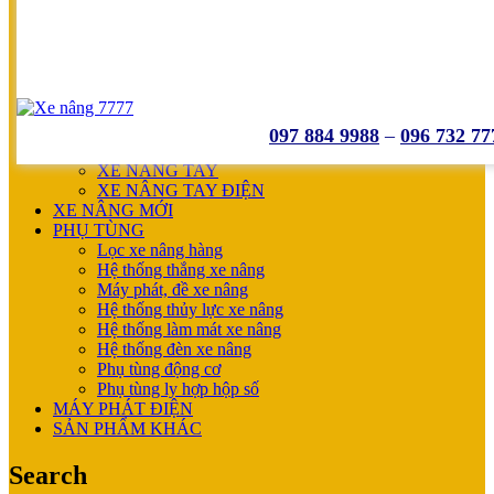
SUMITOMO
NICHIYU
SHINKO
UNICARRIERS
SẢN PHẨM ƯU ĐÃI
XE NÂNG HOÀN THIỆN CHO KHÁCH
MÁY SẠC BÌNH ĐIỆN
097 884 9988
–
096 732 77
XE NÂNG TAY
XE NÂNG TAY
XE NÂNG TAY ĐIỆN
XE NÂNG MỚI
PHỤ TÙNG
Lọc xe nâng hàng
Hệ thống thắng xe nâng
Máy phát, đề xe nâng
Hệ thống thủy lực xe nâng
Hệ thống làm mát xe nâng
Hệ thống đèn xe nâng
Phụ tùng động cơ
Phụ tùng ly hợp hộp số
MÁY PHÁT ĐIỆN
SẢN PHẨM KHÁC
Search