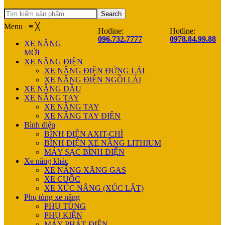
Search
Menu
≡
╳
Hotline:
Hotline:
096.732.7777
0978.84.99.88
XE NÂNG
MỚI
XE NÂNG ĐIỆN
XE NÂNG ĐIỆN ĐỨNG LÁI
XE NÂNG ĐIỆN NGỒI LÁI
XE NÂNG DẦU
XE NÂNG TAY
XE NÂNG TAY
XE NÂNG TAY ĐIỆN
Bình điện
BÌNH ĐIỆN AXIT-CHÌ
BÌNH ĐIỆN XE NÂNG LITHIUM
MÁY SẠC BÌNH ĐIỆN
Xe nâng khác
XE NÂNG XĂNG GAS
XE CUỐC
XE XÚC NÂNG (XÚC LẬT)
Phụ tùng xe nâng
PHỤ TÙNG
PHỤ KIỆN
MÁY PHÁT ĐIỆN