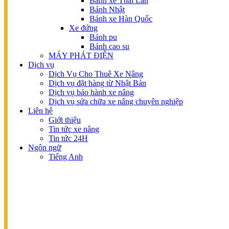
Bánh xe Thái Lan
BÌNH ĐIỆN AXIT-CHÌ
Bánh Nhật
Bình Quipp
Bánh xe Hàn Quốc
Bình Hitachi
Xe đứng
Bình FAAM
Bánh pu
Bình Rocket
Bánh cao su
Bình Lifttop
MÁY PHÁT ĐIỆN
BÌNH ĐIỆN XE NÂNG LITHIUM
Dịch vụ
BÁNH XE
Dịch Vụ Cho Thuê Xe Nâng
Xe ngồi
Dịch vụ đặt hàng từ Nhật Bản
Bánh xe Thái Lan
Dịch vụ bảo hành xe nâng
Bánh Nhật
Dịch vụ sửa chữa xe nâng chuyên nghiệp
Bánh xe Hàn Quốc
Liên hệ
Xe đứng
Giới thiệu
Bánh pu
Tin tức xe nâng
Bánh cao su
Tin tức 24H
PHỤ KIỆN
Ngôn ngữ
Kẹp
Tiếng Anh
Càng
Gào xúc, gầu xúc
THƯƠNG HIỆU
KOMATSU
TOYOTA
MITSUBISHI
TCM
NISSAN