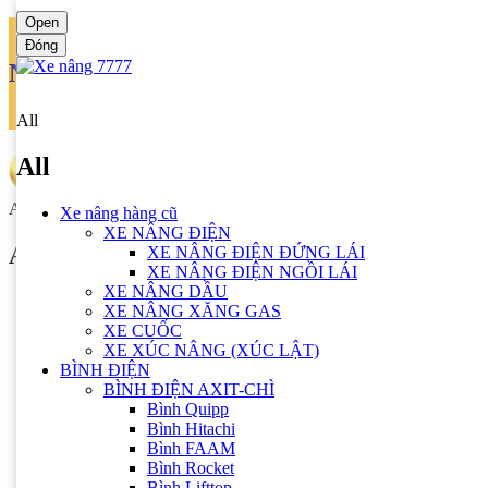
Open
Chào mừng bạn đến Xe Nâng 7777!
Đóng
Ngôn ngữ
Tiếng anh
All
All
All
Xe nâng hàng cũ
XE NÂNG ĐIỆN
All
XE NÂNG ĐIỆN ĐỨNG LÁI
XE NÂNG ĐIỆN NGỒI LÁI
XE NÂNG DẦU
Xe nâng hàng cũ
XE NÂNG XĂNG GAS
XE NÂNG ĐIỆN
XE CUỐC
XE NÂNG ĐIỆN ĐỨNG LÁI
XE XÚC NÂNG (XÚC LẬT)
XE NÂNG ĐIỆN NGỒI LÁI
BÌNH ĐIỆN
XE NÂNG DẦU
BÌNH ĐIỆN AXIT-CHÌ
XE NÂNG XĂNG GAS
Bình Quipp
XE CUỐC
Bình Hitachi
XE XÚC NÂNG (XÚC LẬT)
Bình FAAM
BÌNH ĐIỆN
Bình Rocket
BÌNH ĐIỆN AXIT-CHÌ
Bình Lifttop