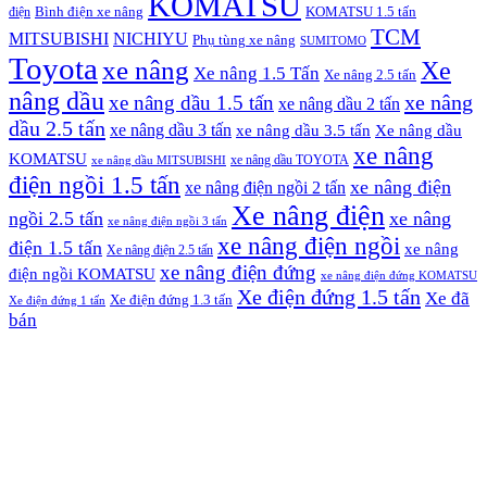
KOMATSU
điện
Bình điện xe nâng
KOMATSU 1.5 tấn
TCM
MITSUBISHI
NICHIYU
Phụ tùng xe nâng
SUMITOMO
Toyota
xe nâng
Xe
Xe nâng 1.5 Tấn
Xe nâng 2.5 tấn
nâng dầu
xe nâng
xe nâng dầu 1.5 tấn
xe nâng dầu 2 tấn
dầu 2.5 tấn
xe nâng dầu 3 tấn
xe nâng dầu 3.5 tấn
Xe nâng dầu
xe nâng
KOMATSU
xe nâng dầu TOYOTA
xe nâng dầu MITSUBISHI
điện ngồi 1.5 tấn
xe nâng điện
xe nâng điện ngồi 2 tấn
Xe nâng điện
ngồi 2.5 tấn
xe nâng
xe nâng điện ngồi 3 tấn
xe nâng điện ngồi
điện 1.5 tấn
xe nâng
Xe nâng điện 2.5 tấn
xe nâng điện đứng
điện ngồi KOMATSU
xe nâng điện đứng KOMATSU
Xe điện đứng 1.5 tấn
Xe đã
Xe điện đứng 1.3 tấn
Xe điện đứng 1 tấn
bán