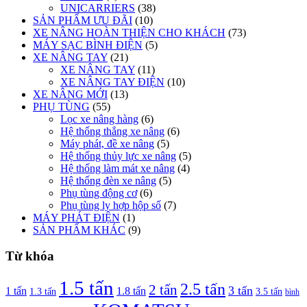
UNICARRIERS
(38)
SẢN PHẨM ƯU ĐÃI
(10)
XE NÂNG HOÀN THIỆN CHO KHÁCH
(73)
MÁY SẠC BÌNH ĐIỆN
(5)
XE NÂNG TAY
(21)
XE NÂNG TAY
(11)
XE NÂNG TAY ĐIỆN
(10)
XE NÂNG MỚI
(13)
PHỤ TÙNG
(55)
Lọc xe nâng hàng
(6)
Hệ thống thắng xe nâng
(6)
Máy phát, đề xe nâng
(5)
Hệ thống thủy lực xe nâng
(5)
Hệ thống làm mát xe nâng
(4)
Hệ thống đèn xe nâng
(5)
Phụ tùng động cơ
(6)
Phụ tùng ly hợp hộp số
(7)
MÁY PHÁT ĐIỆN
(1)
SẢN PHẨM KHÁC
(9)
Từ khóa
1.5 tấn
2.5 tấn
2 tấn
3 tấn
1 tấn
1.8 tấn
1.3 tấn
3.5 tấn
bình