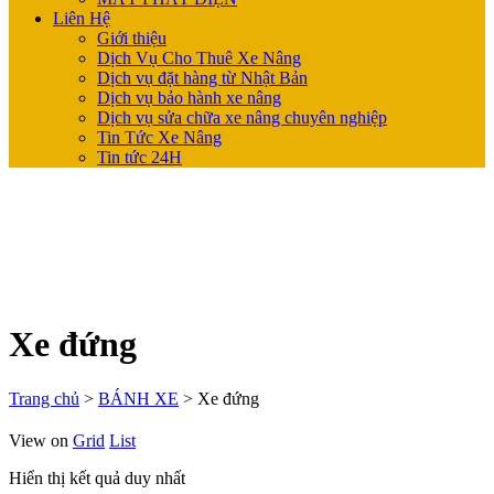
Liên Hệ
Giới thiệu
Dịch Vụ Cho Thuê Xe Nâng
Dịch vụ đặt hàng từ Nhật Bản
Dịch vụ bảo hành xe nâng
Dịch vụ sửa chữa xe nâng chuyên nghiệp
Tin Tức Xe Nâng
Tin tức 24H
Xe đứng
Trang chủ
>
BÁNH XE
>
Xe đứng
View on
Grid
List
Hiển thị kết quả duy nhất