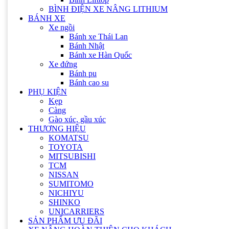
Bình Quipp
BÌNH ĐIỆN XE NÂNG LITHIUM
Bình Hitachi
BÁNH XE
Bình FAAM
Xe ngồi
Bình Rocket
Bánh xe Thái Lan
Bình Lifttop
Bánh Nhật
BÌNH ĐIỆN XE NÂNG LITHIUM
Bánh xe Hàn Quốc
BÁNH XE
Xe đứng
Xe ngồi
Bánh pu
Bánh xe Thái Lan
Bánh cao su
Bánh Nhật
PHỤ KIỆN
Bánh xe Hàn Quốc
Kẹp
Xe đứng
Càng
Bánh pu
Gào xúc, gầu xúc
Bánh cao su
THƯƠNG HIỆU
PHỤ KIỆN
KOMATSU
Kẹp
TOYOTA
Càng
MITSUBISHI
Gào xúc, gầu xúc
TCM
THƯƠNG HIỆU
NISSAN
KOMATSU
SUMITOMO
TOYOTA
NICHIYU
MITSUBISHI
SHINKO
TCM
UNICARRIERS
NISSAN
SẢN PHẨM ƯU ĐÃI
SUMITOMO