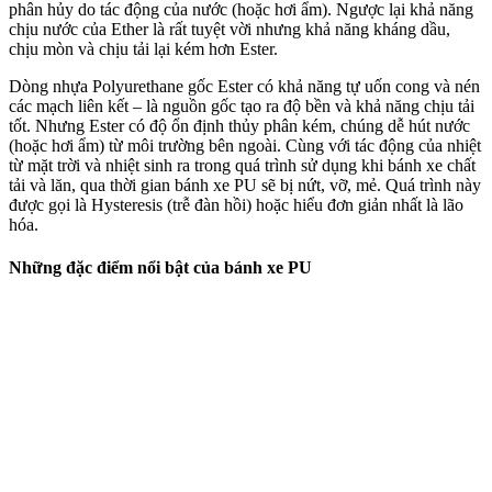
phân hủy do tác động của nước (hoặc hơi ẩm). Ngược lại khả năng
chịu nước của Ether là rất tuyệt vời nhưng khả năng kháng dầu,
chịu mòn và chịu tải lại kém hơn Ester.
Dòng nhựa Polyurethane gốc Ester có khả năng tự uốn cong và nén
các mạch liên kết – là nguồn gốc tạo ra độ bền và khả năng chịu tải
tốt. Nhưng Ester có độ ổn định thủy phân kém, chúng dễ hút nước
(hoặc hơi ẩm) từ môi trường bên ngoài. Cùng với tác động của nhiệt
từ mặt trời và nhiệt sinh ra trong quá trình sử dụng khi bánh xe chất
tải và lăn, qua thời gian bánh xe PU sẽ bị nứt, vỡ, mẻ. Quá trình này
được gọi là Hysteresis (trễ đàn hồi) hoặc hiểu đơn giản nhất là lão
hóa.
Những đặc điểm nổi bật của bánh xe PU