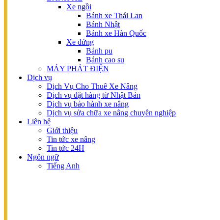
BÌNH ĐIỆN AXIT-CHÌ
Xe ngồi
Bình Quipp
Bánh xe Thái Lan
Bình Hitachi
Bánh Nhật
Bình FAAM
Bánh xe Hàn Quốc
Bình Rocket
Xe đứng
Bình Lifttop
Bánh pu
BÌNH ĐIỆN XE NÂNG LITHIUM
Bánh cao su
BÁNH XE
MÁY PHÁT ĐIỆN
Xe ngồi
Dịch vụ
Bánh xe Thái Lan
Dịch Vụ Cho Thuê Xe Nâng
Bánh Nhật
Dịch vụ đặt hàng từ Nhật Bản
Bánh xe Hàn Quốc
Dịch vụ bảo hành xe nâng
Xe đứng
Dịch vụ sửa chữa xe nâng chuyên nghiệp
Bánh pu
Liên hệ
Bánh cao su
Giới thiệu
PHỤ KIỆN
Tin tức xe nâng
Kẹp
Tin tức 24H
Càng
Ngôn ngữ
Gào xúc, gầu xúc
Tiếng Anh
THƯƠNG HIỆU
KOMATSU
TOYOTA
MITSUBISHI
TCM
NISSAN