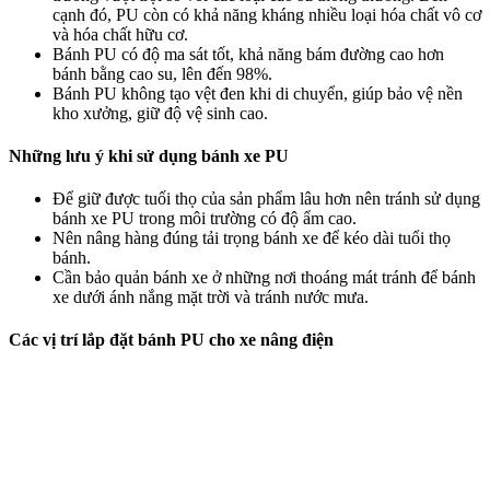
cạnh đó, PU còn có khả năng kháng nhiều loại hóa chất vô cơ
và hóa chất hữu cơ.
Bánh PU có độ ma sát tốt, khả năng bám đường cao hơn
bánh bằng cao su, lên đến 98%.
Bánh PU không tạo vệt đen khi di chuyển, giúp bảo vệ nền
kho xưởng, giữ độ vệ sinh cao.
Những lưu ý khi sử dụng bánh xe PU
Để giữ được tuối thọ của sản phẩm lâu hơn nên tránh sử dụng
bánh xe PU trong môi trường có độ ẩm cao.
Nên nâng hàng đúng tải trọng bánh xe để kéo dài tuổi thọ
bánh.
Cần bảo quản bánh xe ở những nơi thoáng mát tránh để bánh
xe dưới ánh nắng mặt trời và tránh nước mưa.​
Các vị trí lắp đặt bánh PU cho xe nâng điện