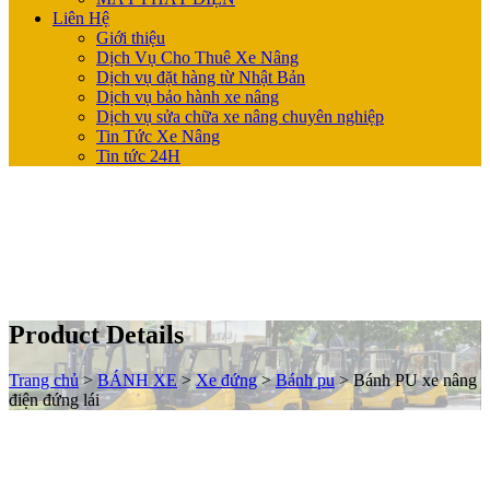
Liên Hệ
Giới thiệu
Dịch Vụ Cho Thuê Xe Nâng
Dịch vụ đặt hàng từ Nhật Bản
Dịch vụ bảo hành xe nâng
Dịch vụ sửa chữa xe nâng chuyên nghiệp
Tin Tức Xe Nâng
Tin tức 24H
Product Details
Trang chủ
>
BÁNH XE
>
Xe đứng
>
Bánh pu
>
Bánh PU xe nâng
điện đứng lái