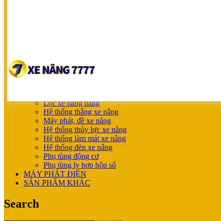
NICHIYU
SHINKO
UNICARRIERS
SẢN PHẨM ƯU ĐÃI
XE NÂNG HOÀN THIỆN CHO KHÁCH
MÁY SẠC BÌNH ĐIỆN
XE NÂNG TAY
XE NÂNG TAY
XE NÂNG TAY ĐIỆN
XE NÂNG MỚI
PHỤ TÙNG
Lọc xe nâng hàng
Hệ thống thắng xe nâng
Máy phát, đề xe nâng
Hệ thống thủy lực xe nâng
Hệ thống làm mát xe nâng
Hệ thống đèn xe nâng
Phụ tùng động cơ
Phụ tùng ly hợp hộp số
MÁY PHÁT ĐIỆN
SẢN PHẨM KHÁC
Search