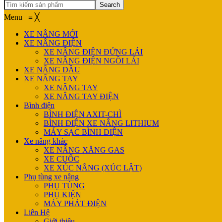
Search
Menu
≡
╳
XE NÂNG MỚI
XE NÂNG ĐIỆN
XE NÂNG ĐIỆN ĐỨNG LÁI
XE NÂNG ĐIỆN NGỒI LÁI
XE NÂNG DẦU
XE NÂNG TAY
XE NÂNG TAY
XE NÂNG TAY ĐIỆN
Bình điện
BÌNH ĐIỆN AXIT-CHÌ
BÌNH ĐIỆN XE NÂNG LITHIUM
MÁY SẠC BÌNH ĐIỆN
Xe nâng khác
XE NÂNG XĂNG GAS
XE CUỐC
XE XÚC NÂNG (XÚC LẬT)
Phụ tùng xe nâng
PHỤ TÙNG
PHỤ KIỆN
MÁY PHÁT ĐIỆN
Liên Hệ
Giới thiệu