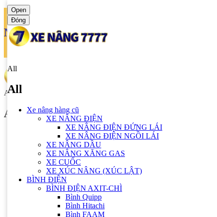
Open
Đóng
Ngôn ngữ
Tiếng anh
All
All
All
Xe nâng hàng cũ
All
XE NÂNG ĐIỆN
XE NÂNG ĐIỆN ĐỨNG LÁI
Xe nâng hàng cũ
XE NÂNG ĐIỆN NGỒI LÁI
XE NÂNG ĐIỆN
XE NÂNG DẦU
XE NÂNG ĐIỆN ĐỨNG LÁI
XE NÂNG XĂNG GAS
XE NÂNG ĐIỆN NGỒI LÁI
XE CUỐC
XE NÂNG DẦU
XE XÚC NÂNG (XÚC LẬT)
XE NÂNG XĂNG GAS
BÌNH ĐIỆN
XE CUỐC
BÌNH ĐIỆN AXIT-CHÌ
XE XÚC NÂNG (XÚC LẬT)
Bình Quipp
BÌNH ĐIỆN
Bình Hitachi
BÌNH ĐIỆN AXIT-CHÌ
Bình FAAM