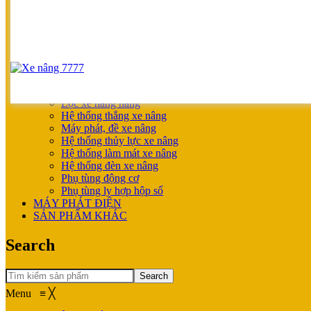
SẢN PHẨM ƯU ĐÃI
XE NÂNG HOÀN THIỆN CHO KHÁCH
MÁY SẠC BÌNH ĐIỆN
XE NÂNG TAY
XE NÂNG TAY
XE NÂNG TAY ĐIỆN
XE NÂNG MỚI
PHỤ TÙNG
Lọc xe nâng hàng
Hệ thống thắng xe nâng
Máy phát, đề xe nâng
Hệ thống thủy lực xe nâng
Hệ thống làm mát xe nâng
Hệ thống đèn xe nâng
Phụ tùng động cơ
Phụ tùng ly hợp hộp số
MÁY PHÁT ĐIỆN
SẢN PHẨM KHÁC
Search
Search
Menu
≡
╳