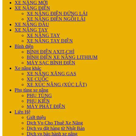
XE NÂNG MỚI
XE NÂNG ĐIỆN
XE NÂNG ĐIỆN ĐỨNG LÁI
XE NÂNG ĐIỆN NGỒI LÁI
XE NÂNG DẦU
XE NÂNG TAY
XE NÂNG TAY
XE NÂNG TAY ĐIỆN
Bình điện
BÌNH ĐIỆN AXIT-CHÌ
BÌNH ĐIỆN XE NÂNG LITHIUM
MÁY SẠC BÌNH ĐIỆN
Xe nâng khác
XE NÂNG XĂNG GAS
XE CUỐC
XE XÚC NÂNG (XÚC LẬT)
Phụ tùng xe nâng
PHỤ TÙNG
PHỤ KIỆN
MÁY PHÁT ĐIỆN
Liên Hệ
Giới thiệu
Dịch Vụ Cho Thuê Xe Nâng
Dịch vụ đặt hàng từ Nhật Bản
Dịch vụ bảo hành xe nâng