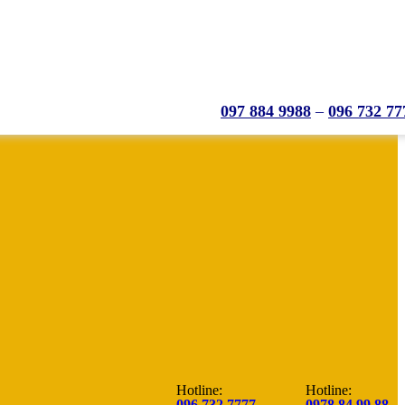
097 884 9988
–
096 732 77
Hotline:
Hotline:
096.732.7777
0978.84.99.88