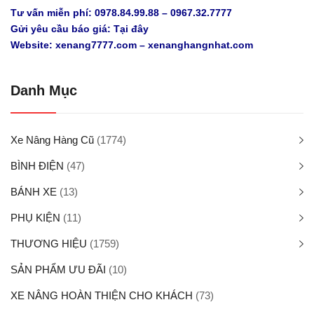
Tư vấn miễn phí:
0978.84.99.88
–
0967.32.7777
Gửi yêu cầu báo giá:
Tại đây
Website:
xenang7777.com
–
xenanghangnhat.com
Danh Mục
Xe Nâng Hàng Cũ
(1774)
BÌNH ĐIỆN
(47)
BÁNH XE
(13)
PHỤ KIỆN
(11)
THƯƠNG HIỆU
(1759)
SẢN PHẨM ƯU ĐÃI
(10)
XE NÂNG HOÀN THIỆN CHO KHÁCH
(73)