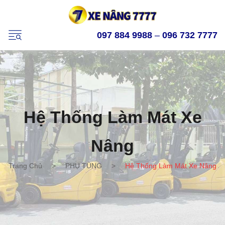
097 884 9988
–
096 732 7777
Hệ Thống Làm Mát Xe
Nâng
Trang Chủ
>
PHỤ TÙNG
>
Hệ Thống Làm Mát Xe Nâng