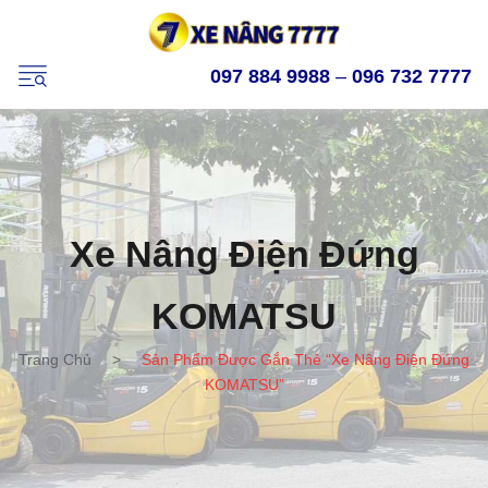
097 884 9988
–
096 732 7777
Xe Nâng Điện Đứng
KOMATSU
Trang Chủ
>
Sản Phẩm Được Gắn Thẻ “xe Nâng Điện Đứng
KOMATSU”