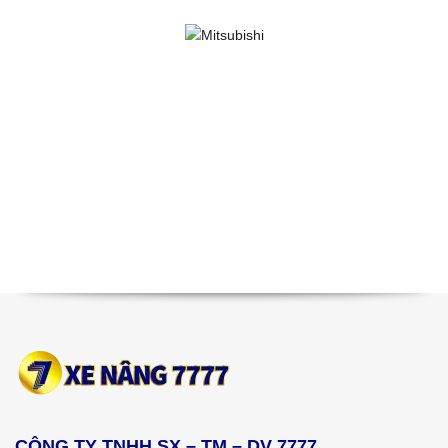
CÔNG TY TNHH SX – TM – DV 7777