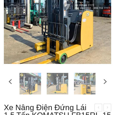
Xe Nâng Điện Đứng Lái
e
e