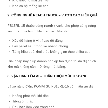
Kho thương mại điện tử
Kho có hệ thống kệ cao
2. CÔNG NGHỆ REACH TRUCK – VƯƠN CAO HIỆU QUẢ
FB15RL-15 thuộc dòng
reach truck
, cho phép càng nâng
vươn ra phía trước khi thao tác. Nhờ đó:
Xếp dỡ hàng ở vị trí cao dễ dàng
Lấy pallet sâu trong kệ nhanh chóng
Tăng hiệu quả khai thác không gian theo chiều cao
Giải pháp này giúp doanh nghiệp tận dụng tối đa diện tích
kho mà không cần mở rộng mặt bằng.
3. VẬN HÀNH ÊM ÁI – THÂN THIỆN MÔI TRƯỜNG
Là xe nâng điện, KOMATSU FB15RL-15 có nhiều ưu điểm:
Không phát thải khí độc
Tiếng ồn thấp
Phù hợp làm việc trong nhà