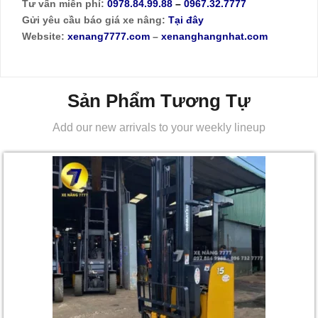
Tư vấn miễn phí:
0978.84.99.88
–
0967.32.7777
Gửi yêu cầu báo giá xe nâng:
Tại đây
Website:
xenang7777.com
–
xenanghangnhat.com
Sản Phẩm Tương Tự
Add our new arrivals to your weekly lineup