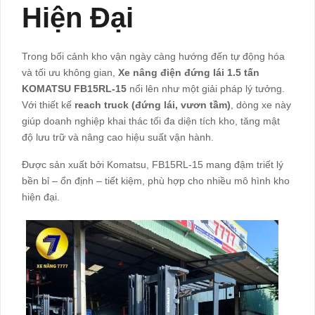
Hiện Đại
Trong bối cảnh kho vận ngày càng hướng đến tự động hóa
và tối ưu không gian,
Xe nâng điện đứng lái 1.5 tấn
KOMATSU FB15RL-15
nổi lên như một giải pháp lý tưởng.
Với thiết kế
reach truck (đứng lái, vươn tầm)
, dòng xe này
giúp doanh nghiệp khai thác tối đa diện tích kho, tăng mật
độ lưu trữ và nâng cao hiệu suất vận hành.
Được sản xuất bởi
Komatsu
, FB15RL-15 mang đậm triết lý
bền bỉ – ổn định – tiết kiệm, phù hợp cho nhiều mô hình kho
hiện đại.