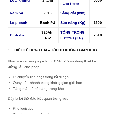
Loại khung
3 tầng
5000
nâng (mm)
Năm SX
2016
Càng dài (mm)
Loại bánh
Bánh PU
Sức nâng (Kg)
1500
320Ah-
TỔNG TRỌNG
Bình điện
2510
48V
LƯỢNG (KG)
1. THIẾT KẾ ĐỨNG LÁI – TỐI ƯU KHÔNG GIAN KHO
Khác với xe nâng ngồi lái, FB15RL-15 sử dụng thiết kế
đứng lái
, cho phép:
Di chuyển linh hoạt trong lối đi hẹp
Quay đầu nhanh trong không gian giới hạn
Tăng mật độ kệ hàng trong kho
Đây là lợi thế đặc biệt quan trọng với:
Kho logistics