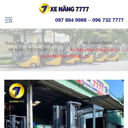
097 884 9988
–
096 732 7777
Trang Chủ
>
Xe Nâng Hàng Cũ
>
XE NÂNG ĐIỆN
>
XE NÂNG ĐIỆN ĐỨNG LÁI
>
Xe Nâng Điện Đứng Lái 1.5
Tấn KOMATSU FB15RL-15