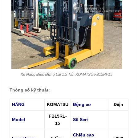
Xe Nâng Điện Đứng Lái 1.5 Tấn KOMATSU FB15Rl-15
Thông số kỹ thuật:
HÃNG
KOMATSU
Động cơ
Điện
FB15RL-
Model
Số Seri
15
Chiều cao