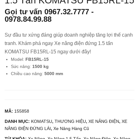
1.5 Tấn KOMATSU FB15RL-15
Nân
Nân
Gọi tư vấn
0967.32.7777
-
g
g
0978.84.99.88
Dầu
Điệ
2.5
n
Sự đầu tư xứng đáng giúp doanh nghiệp tăng lợi thế cạnh
Tấn
Ngồ
tranh. Khám phá ngay Xe nâng điện đứng 1.5 tấn
TO
i Lái
KOMATSU FB15RL-15 ngay dưới đây!
YO
1.5
Model:
FB15RL-15
TA
Tấn
Sức nâng:
1500 kg
02-
KO
Chiều cao nâng:
5000 mm
8FD
MA
25
TS
U
FB1
MÃ:
155858
5-
12
DANH MỤC:
KOMATSU
,
THƯƠNG HIỆU
,
XE NÂNG ĐIỆN
,
XE
NÂNG ĐIỆN ĐỨNG LÁI
,
Xe Nâng Hàng Cũ
TỪ KHÓA:
Xe Nâng
,
Xe Nâng 1.5 Tấn
,
Xe Nâng Điện
,
Xe Nâng