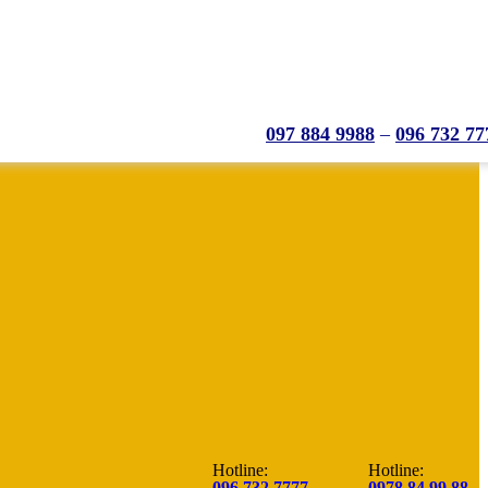
097 884 9988
–
096 732 77
Hotline:
Hotline:
096.732.7777
0978.84.99.88