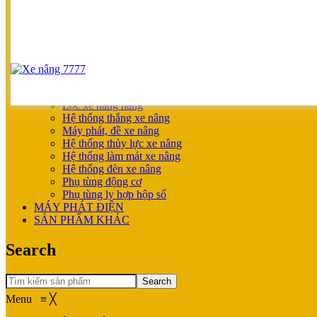
SẢN PHẨM ƯU ĐÃI
XE NÂNG HOÀN THIỆN CHO KHÁCH
MÁY SẠC BÌNH ĐIỆN
XE NÂNG TAY
XE NÂNG TAY
XE NÂNG TAY ĐIỆN
XE NÂNG MỚI
PHỤ TÙNG
Lọc xe nâng hàng
Hệ thống thắng xe nâng
Máy phát, đề xe nâng
Hệ thống thủy lực xe nâng
Hệ thống làm mát xe nâng
Hệ thống đèn xe nâng
Phụ tùng động cơ
Phụ tùng ly hợp hộp số
MÁY PHÁT ĐIỆN
SẢN PHẨM KHÁC
Search
Search
Menu
≡
╳