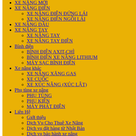
XE NÂNG MỚI
XE NÂNG ĐIỆN
XE NÂNG ĐIỆN ĐỨNG LÁI
XE NÂNG ĐIỆN NGỒI LÁI
XE NÂNG DẦU
XE NÂNG TAY
XE NÂNG TAY
XE NÂNG TAY ĐIỆN
Bình điện
BÌNH ĐIỆN AXIT-CHÌ
BÌNH ĐIỆN XE NÂNG LITHIUM
MÁY SẠC BÌNH ĐIỆN
Xe nâng khác
XE NÂNG XĂNG GAS
XE CUỐC
XE XÚC NÂNG (XÚC LẬT)
Phụ tùng xe nâng
PHỤ TÙNG
PHỤ KIỆN
MÁY PHÁT ĐIỆN
Liên Hệ
Giới thiệu
Dịch Vụ Cho Thuê Xe Nâng
Dịch vụ đặt hàng từ Nhật Bản
Dịch vụ bảo hành xe nâng