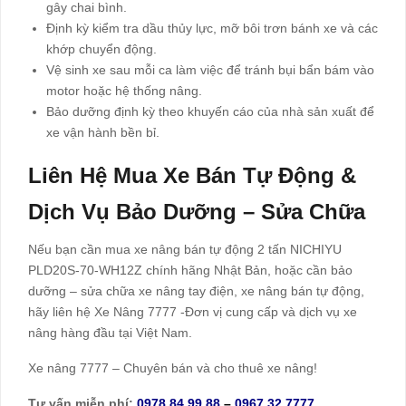
gây chai bình.
Định kỳ kiểm tra dầu thủy lực, mỡ bôi trơn bánh xe và các
khớp chuyển động.
Vệ sinh xe sau mỗi ca làm việc để tránh bụi bẩn bám vào
motor hoặc hệ thống nâng.
Bảo dưỡng định kỳ theo khuyến cáo của nhà sản xuất để
xe vận hành bền bỉ.
Liên Hệ Mua Xe Bán Tự Động &
Dịch Vụ Bảo Dưỡng – Sửa Chữa
Nếu bạn cần mua xe nâng bán tự động 2 tấn NICHIYU
PLD20S-70-WH12Z chính hãng Nhật Bản, hoặc cần bảo
dưỡng – sửa chữa xe nâng tay điện, xe nâng bán tự động,
hãy liên hệ Xe Nâng 7777 -Đơn vị cung cấp và dịch vụ xe
nâng hàng đầu tại Việt Nam.
Xe nâng 7777 – Chuyên bán và cho thuê xe nâng!
Tư vấn miễn phí:
0978.84.99.88
–
0967.32.7777