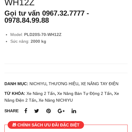
WH12Z
g
bình
Gọi tư vấn
0967.32.7777
-
bán
điện
0978.84.99.88
tự
lithi
độn
um
Model:
PLD20S-70-WH12Z
g 2
100
Sức nâng:
2000 kg
tấn
A-
NIC
48V
HIY
thư
U
ơng
PL
hiệu
DANH MỤC:
NICHIYU
,
THƯƠNG HIỆU
,
XE NÂNG TAY ĐIỆN
D20
TIT
S-
AN
TỪ KHÓA:
Xe Nâng 2 Tấn
,
Xe Nâng Bán Tự Động 2 Tấn
,
Xe
70-
S
Nâng Điện 2 Tấn
,
Xe Nâng NICHIYU
A12
SHARE
Z
🎁 CHÍNH SÁCH ƯU ĐÃI ĐẶC BIỆT