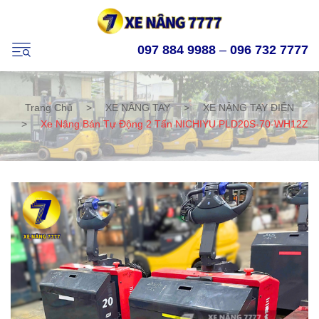
097 884 9988
–
096 732 7777
Trang Chủ
>
XE NÂNG TAY
>
XE NÂNG TAY ĐIỆN
>
Xe Nâng Bán Tự Động 2 Tấn NICHIYU PLD20S-70-WH12Z