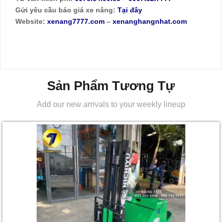
Gửi yêu cầu báo giá xe nâng:
Tại đây
Website:
xenang7777.com
–
xenanghangnhat.com
Sản Phẩm Tương Tự
Add our new arrivals to your weekly lineup