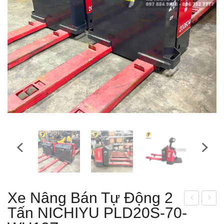
Xe Nâng Bán Tự Động 2
Tấn NICHIYU PLD20S-70-
e
áy
nân
sạc