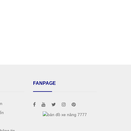
FANPAGE
án
ển
h
hông tin