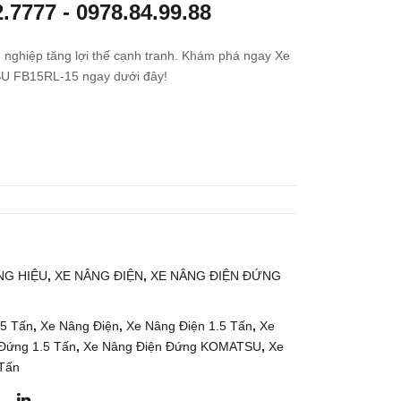
2.7777
-
0978.84.99.88
g
g
Điệ
Dầu
 nghiệp tăng lợi thế cạnh tranh. Khám phá ngay Xe
n
5
U FB15RL-15 ngay dưới đây!
Ngồ
Tấn
i Lái
KO
2
MA
Tấn
TS
KO
U
MA
FH5
TS
0-2
U
G HIỆU
,
XE NÂNG ĐIỆN
,
XE NÂNG ĐIỆN ĐỨNG
FB2
0A-
12
.5 Tấn
,
Xe Nâng Điện
,
Xe Nâng Điện 1.5 Tấn
,
Xe
Đứng 1.5 Tấn
,
Xe Nâng Điện Đứng KOMATSU
,
Xe
Tấn