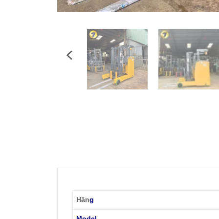
Hãn
g
Model