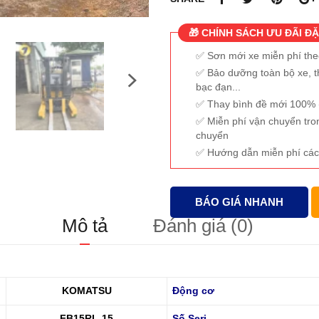
🎁 CHÍNH SÁCH ƯU ĐÃI ĐẶ
Sơn mới xe miễn phí th
Bảo dưỡng toàn bộ xe, t
bạc đạn...
Thay bình đề mới 100% (
Miễn phí vận chuyển tro
chuyển
Hướng dẫn miễn phí các
BÁO GIÁ NHANH
Mô tả
Đánh giá (0)
KOMATSU
Động cơ
FB15RL-15
Số Seri