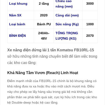
Chiều cao
Loại khung
2 tầng
3000
nâng (mm)
Năm SX
2020
Càng dài (mm)
Loại bánh
Bánh PU
Sức nâng (Kg)
1000
240Ah-
TỔNG TRỌNG
BÌNH ĐIỆN
2070
48V
LƯỢNG (KG)
Xe nâng điện đứng lái 1 tấn Komatsu FB10RL-15
sở hữu những tính năng chuyên biệt để làm việc trong
các kho cao tầng:
Khả Năng Tầm Vươn (Reach) Linh Hoạt
Điểm mạnh nhất của FB10RL-15 chính là bộ khung nâng có
khả năng đưa ra xa hoặc thu vào một cách mượt mà. Điều
này cho phép xe lấy hàng sâu trong giá kệ mà không cần
phần thân xe phải tiến quá sát, cực kỳ hữu ích trong các kho
kệ Double-deep hoặc kệ cao tầng.