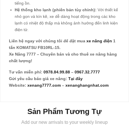
tiếng ồn.
Hệ thống kho lạnh (phiên bản tùy chỉnh):
Với thiết kế
nhỏ gọn và kín kẽ, xe dễ dàng hoạt động trong các kho
lạnh có nhiệt độ thấp mà không ảnh hưởng đến linh kiện
điện tử.
Liên hệ ngay với chúng tôi để đặt mua
xe nâng điện
1
tấn KOMATSU FB10RL-15.
Xe Nâng 7777 – Chuyên bán và cho thuê xe nâng hàng
chất lượng!
Tư vấn miễn phí:
0978.84.99.88
–
0967.32.7777
Gửi yêu cầu báo giá xe nâng:
Tại đây
Website:
xenang7777.com
–
xenanghangnhat.com
Sản Phẩm Tương Tự
Add our new arrivals to your weekly lineup