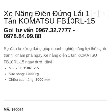
Xe Nâng Điện Đứng Lái 1
Tấn KOMATSU FB10RL-15
e
e
Nân
Nân
Gọi tư vấn
0967.32.7777
-
g
g
0978.84.99.88
Dầu
Điệ
3
n
Sự đầu tư xứng đáng giúp doanh nghiệp tăng lợi thế cạnh
Tấn
Ngồ
tranh. Khám phá ngay Xe nâng điện 1 tấn KOMATSU
TO
i Lái
FB10RL-15 ngay dưới đây!
YO
2.5
Model:
FB10RL-15
TA
Tấn
Sức nâng:
1000 kg
02-
TO
Chiều cao nâng:
3000 mm
8FD
YO
30
TA
40-
8FB
MÃ:
160064
25