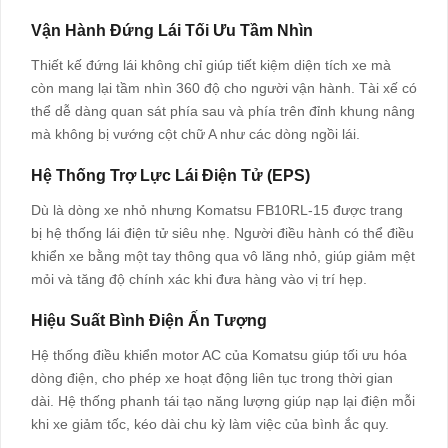
Vận Hành Đứng Lái Tối Ưu Tầm Nhìn
Thiết kế đứng lái không chỉ giúp tiết kiệm diện tích xe mà
còn mang lại tầm nhìn 360 độ cho người vận hành. Tài xế có
thể dễ dàng quan sát phía sau và phía trên đỉnh khung nâng
mà không bị vướng cột chữ A như các dòng ngồi lái.
Hệ Thống Trợ Lực Lái Điện Tử (EPS)
Dù là dòng xe nhỏ nhưng Komatsu FB10RL-15 được trang
bị hệ thống lái điện tử siêu nhẹ. Người điều hành có thể điều
khiển xe bằng một tay thông qua vô lăng nhỏ, giúp giảm mệt
mỏi và tăng độ chính xác khi đưa hàng vào vị trí hẹp.
Hiệu Suất Bình Điện Ấn Tượng
Hệ thống điều khiển motor AC của Komatsu giúp tối ưu hóa
dòng điện, cho phép xe hoạt động liên tục trong thời gian
dài. Hệ thống phanh tái tạo năng lượng giúp nạp lại điện mỗi
khi xe giảm tốc, kéo dài chu kỳ làm việc của bình ắc quy.