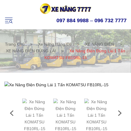
097 884 9988
–
096 732 7777
Trang Chủ
>
Xe Nâng Hàng Cũ
>
XE NÂNG ĐIỆN
>
XE NÂNG ĐIỆN ĐỨNG LÁI
>
Xe Nâng Điện Đứng Lái 1 Tấn
KOMATSU FB10RL-15