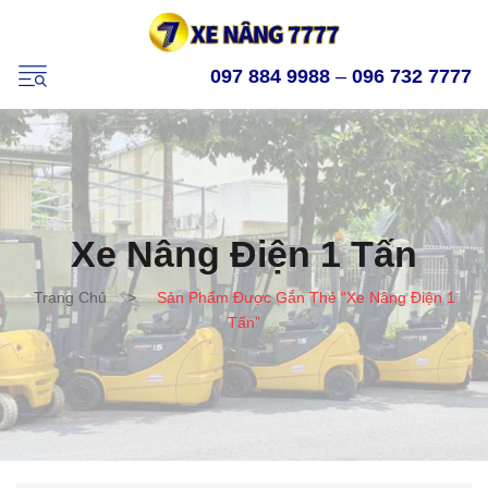
097 884 9988
–
096 732 7777
Xe Nâng Điện 1 Tấn
Trang Chủ
>
Sản Phẩm Được Gắn Thẻ “xe Nâng Điện 1
Tấn”