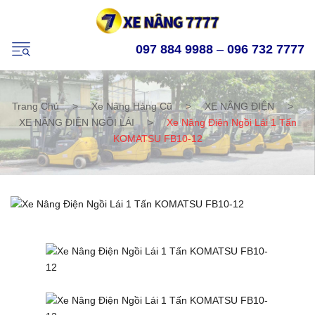
097 884 9988
–
096 732 7777
Trang Chủ
>
Xe Nâng Hàng Cũ
>
XE NÂNG ĐIỆN
>
XE NÂNG ĐIỆN NGỒI LÁI
>
Xe Nâng Điện Ngồi Lái 1 Tấn
KOMATSU FB10-12