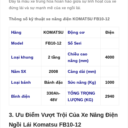
Đây là mẫu xe trung hòa hoàn hảo giữa sự linh hoạt của xe
đứng lái và sự mạnh mẽ của xe ngồi lái.
Thông số kỹ thuật xe nâng điện KOMATSU FB10-12
Hãng
KOMATSU
Động cơ
Điện
Model
FB10-12
Số Seri
Chiều cao
Loại khung
2 tầng
4000
nâng (mm)
Năm SX
2008
Càng dài (mm)
Loại bánh
Bánh đặc
Sức nâng (Kg)
1000
330Ah-
TỔNG TRỌNG
Bình điện
2940
48V
LƯỢNG (KG)
3. Ưu Điểm Vượt Trội Của Xe Nâng Điện
Ngồi Lái Komatsu FB10-12