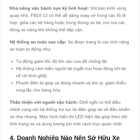
Khả năng vận hành cực kỳ linh hoạt:
Với bán kính vòng
quay nhỏ, FB10-12 có thể dễ dàng xoay xở trong các lối đi
hẹp, giữa các kệ hàng hoặc trong thùng xe tải, nơi mà các
dòng xe nâng lớn không thể tiếp cận.
Hệ thống an toàn cao cấp:
Xe được trang bị các tính năng
an toàn tự động như:
Tự động giảm tốc độ khi vào cua để chống lật.
Hệ thống cảm biến người lái (ngắt mọi hoạt động khi tài
xế rời khỏi ghế).
Phanh điện từ giúp xe dừng nhanh và êm ái, giảm thiểu
rung lắc cho hàng hóa.
Thân thiện với người vận hành:
Ghế ngồi có thể điều
chỉnh cùng với hệ thống trợ lực lái điện giúp tài xế điều khiển
xe nhẹ nhàng. Màn hình hiển thị LED hiện đại giúp theo dõi
tình trạng xe và dung lượng pin một cách trực quan nhất.
4. Doanh Nghiệp Nào Nên Sở Hữu Xe