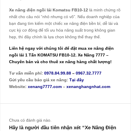
Xe nâng điện ngồi lái Komatsu FB10-12
là minh chứng rõ
nhất cho câu nói “nhỏ nhưng có võ”. Nếu doanh nghiệp của
bạn đang tìm kiếm một chiếc xe nâng điện bền bỉ, dễ lái và
cực kỳ cơ động để tối ưu hóa năng suất trong không gian
hẹp, thì đây chính là lựa chọn không thể thay thế.
Liên hệ ngay với chúng tôi để đặt mua
xe nâng điện
ngồi lái
1 Tấn KOMATSU FB10-12. Xe Nâng 7777 –
Chuyên bán và cho thuê xe nâng hàng chất lượng!
Tư vấn miễn phí:
0978.84.99.88
–
0967.32.7777
Gửi yêu cầu báo giá xe nâng:
Tại đây
Website:
xenang7777.com
–
xenanghangnhat.com
Chưa có đánh giá nào.
Hãy là người đầu tiên nhận xét “Xe Nâng Điện