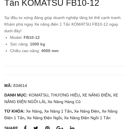
Tấn KOMATSU FB10-12
e
e
Nân
Nân
g
g
Sự đầu tư xứng đáng giúp doanh nghiệp tăng lợi thế cạnh tranh.
Điệ
Điệ
Khám phá ngay Xe nâng điện 1 Tấn KOMATSU FB10-12 ngay
dưới đây!
n
n
Model:
FB10-12
Đứ
Ngồ
Sức nâng:
1000 kg
ng
i Lái
Chiều cao nâng:
4000 mm
Lái
3
1.5
Tấn
Tấn
TC
KO
M
MA
FB3
MÃ:
834614
TS
0-7
DANH MỤC:
KOMATSU
,
THƯƠNG HIỆU
,
XE NÂNG ĐIỆN
,
XE
U
NÂNG ĐIỆN NGỒI LÁI
,
Xe Nâng Hàng Cũ
FB1
TỪ KHÓA:
Xe Nâng
,
Xe Nâng 1 Tấn
,
Xe Nâng Điện
,
Xe Nâng
5R
Điện 1 Tấn
,
Xe Nâng Điện Ngồi
,
Xe Nâng Điện Ngồi 1 Tấn
S-
SHARE
14