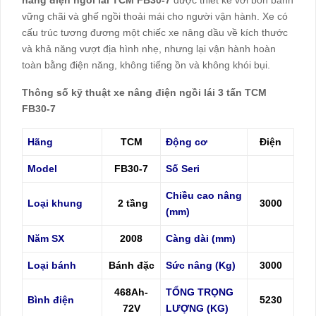
nâng điện ngồi lái TCM FB30-7
được thiết kế với bốn bánh
vững chãi và ghế ngồi thoải mái cho người vận hành. Xe có
cấu trúc tương đương một chiếc xe nâng dầu về kích thước
và khả năng vượt địa hình nhẹ, nhưng lại vận hành hoàn
toàn bằng điện năng, không tiếng ồn và không khói bụi.
Thông số kỹ thuật xe nâng điện ngồi lái 3 tấn TCM
FB30-7
Hãng
TCM
Động cơ
Điện
Model
FB30-7
Số Seri
Chiều cao nâng
Loại khung
2 tầng
3000
(mm)
Năm SX
2008
Càng dài (mm)
Loại bánh
Bánh đặc
Sức nâng (Kg)
3000
468Ah-
TỔNG TRỌNG
Bình điện
5230
72V
LƯỢNG (KG)