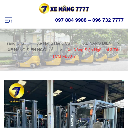
097 884 9988
–
096 732 7777
Trang Chủ
>
Xe Nâng Hàng Cũ
>
XE NÂNG ĐIỆN
>
XE NÂNG ĐIỆN NGỒI LÁI
>
Xe Nâng Điện Ngồi Lái 3 Tấn
TCM FB30-7