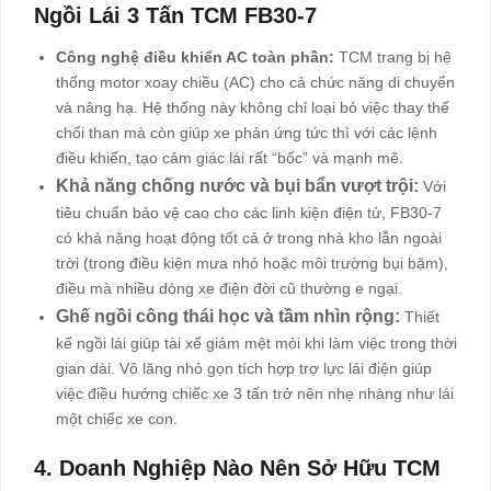
Ngồi Lái 3 Tấn TCM FB30-7
Công nghệ điều khiển AC toàn phần:
TCM trang bị hệ
thống motor xoay chiều (AC) cho cả chức năng di chuyển
và nâng hạ. Hệ thống này không chỉ loại bỏ việc thay thế
chổi than mà còn giúp xe phản ứng tức thì với các lệnh
điều khiển, tạo cảm giác lái rất “bốc” và mạnh mẽ.
Khả năng chống nước và bụi bẩn vượt trội:
Với
tiêu chuẩn bảo vệ cao cho các linh kiện điện tử, FB30-7
có khả năng hoạt động tốt cả ở trong nhà kho lẫn ngoài
trời (trong điều kiện mưa nhỏ hoặc môi trường bụi bặm),
điều mà nhiều dòng xe điện đời cũ thường e ngại.
Ghế ngồi công thái học và tầm nhìn rộng:
Thiết
kế ngồi lái giúp tài xế giảm mệt mỏi khi làm việc trong thời
gian dài. Vô lăng nhỏ gọn tích hợp trợ lực lái điện giúp
việc điều hướng chiếc xe 3 tấn trở nên nhẹ nhàng như lái
một chiếc xe con.
4. Doanh Nghiệp Nào Nên Sở Hữu TCM