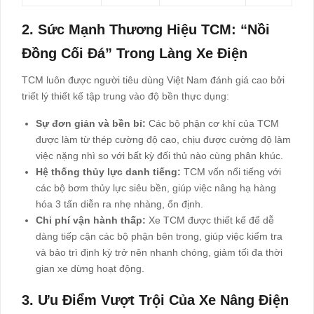
2. Sức Mạnh Thương Hiệu TCM: “Nồi
Đồng Cối Đá” Trong Làng Xe Điện
TCM luôn được người tiêu dùng Việt Nam đánh giá cao bởi
triết lý thiết kế tập trung vào độ bền thực dụng:
Sự đơn giản và bền bỉ:
Các bộ phận cơ khí của TCM
được làm từ thép cường độ cao, chịu được cường độ làm
việc nặng nhì so với bất kỳ đối thủ nào cùng phân khúc.
Hệ thống thủy lực danh tiếng:
TCM vốn nổi tiếng với
các bộ bơm thủy lực siêu bền, giúp việc nâng hạ hàng
hóa 3 tấn diễn ra nhẹ nhàng, ổn định.
Chi phí vận hành thấp:
Xe TCM được thiết kế để dễ
dàng tiếp cận các bộ phận bên trong, giúp việc kiểm tra
và bảo trì định kỳ trở nên nhanh chóng, giảm tối đa thời
gian xe dừng hoạt động.
3. Ưu Điểm Vượt Trội Của Xe Nâng Điện