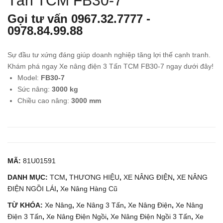
Tấn TCM FB30-7
Nân
Nân
Gọi tư vấn
0967.32.7777
-
g
g
0978.84.99.88
Điệ
Dầu
n
2
Sự đầu tư xứng đáng giúp doanh nghiệp tăng lợi thế cạnh tranh.
Ngồ
Tấn
Khám phá ngay Xe nâng điện 3 Tấn TCM FB30-7 ngay dưới đây!
i Lái
MIT
Model:
FB30-7
1
SU
Sức nâng:
3000 kg
Chiều cao nâng:
3000 mm
Tấn
BIS
KO
HI
MA
FD
TS
E20
U
T
MÃ:
81U01591
FB1
DANH MỤC:
TCM
,
THƯƠNG HIỆU
,
XE NÂNG ĐIỆN
,
XE NÂNG
0-
ĐIỆN NGỒI LÁI
,
Xe Nâng Hàng Cũ
12
TỪ KHÓA:
Xe Nâng
,
Xe Nâng 3 Tấn
,
Xe Nâng Điện
,
Xe Nâng
Điện 3 Tấn
,
Xe Nâng Điện Ngồi
,
Xe Nâng Điện Ngồi 3 Tấn
,
Xe