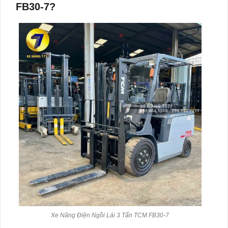
FB30-7?
Xe Nâng Điện Ngồi Lái 3 Tấn TCM FB30-7