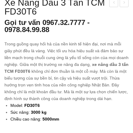
Xe Nâng Dầu 3 Tấn TCM
FD30T6
e
e
Nân
Nân
Gọi tư vấn
0967.32.7777
-
g
g
0978.84.99.88
Dầu
Điệ
1.5
n
Trong guồng quay hối hả của nền kinh tế hiện đại, nơi mà mỗi
Tấn
Ngồ
giây phút đều là vàng. Việc tối ưu hóa hiệu suất và đảm bảo sự
KO
i Lái
liền mạch trong chuỗi cung ứng là yếu tố sống còn của mọi doanh
MA
2
nghiệp. Giữa một thị trường xe nâng đa dạng,
xe nâng dầu 3 tấn
TCM FD30T6
không chỉ đơn thuần là một cỗ máy. Mà còn là một
TS
Tấn
biểu tượng của sự bền bỉ, tin cậy và hiệu suất vượt trội. Thừa
U
KO
hưởng trọn vẹn tinh hoa của nền công nghiệp Nhật Bản. Đây
FD1
MA
không chỉ là một khoản đầu tư. Mà là một sự lựa chọn chiến lược,
5C-
TS
định hình sự thành công của doanh nghiệp trong dài hạn.
21
U
Model:
FD30T6
FB2
Sức nâng:
3000
kg
0A-
Chiều cao nâng:
5000mm
12