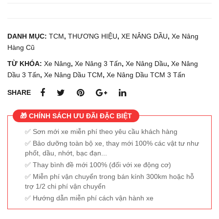
DANH MỤC:
TCM
,
THƯƠNG HIỆU
,
XE NÂNG DẦU
,
Xe Nâng
Hàng Cũ
TỪ KHÓA:
Xe Nâng
,
Xe Nâng 3 Tấn
,
Xe Nâng Dầu
,
Xe Nâng
Dầu 3 Tấn
,
Xe Nâng Dầu TCM
,
Xe Nâng Dầu TCM 3 Tấn
SHARE
🎁 CHÍNH SÁCH ƯU ĐÃI ĐẶC BIỆT
Sơn mới xe miễn phí theo yêu cầu khách hàng
Bảo dưỡng toàn bộ xe, thay mới 100% các vật tư như
phốt, dầu, nhớt, bạc đạn...
Thay bình đề mới 100% (đối với xe động cơ)
Miễn phí vận chuyển trong bán kính 300km hoặc hỗ
trợ 1/2 chi phí vận chuyển
Hướng dẫn miễn phí cách vận hành xe