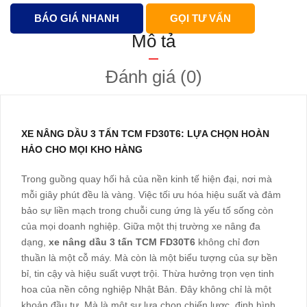
BÁO GIÁ NHANH
GỌI TƯ VẤN
Mô tả
Đánh giá (0)
XE NÂNG DẦU 3 TẤN TCM FD30T6: LỰA CHỌN HOÀN
HẢO CHO MỌI KHO HÀNG
Trong guồng quay hối hả của nền kinh tế hiện đại, nơi mà
mỗi giây phút đều là vàng. Việc tối ưu hóa hiệu suất và đảm
bảo sự liền mạch trong chuỗi cung ứng là yếu tố sống còn
của mọi doanh nghiệp. Giữa một thị trường xe nâng đa
dạng,
xe nâng dầu 3 tấn TCM FD30T6
không chỉ đơn
thuần là một cỗ máy. Mà còn là một biểu tượng của sự bền
bỉ, tin cậy và hiệu suất vượt trội. Thừa hưởng trọn vẹn tinh
hoa của nền công nghiệp Nhật Bản. Đây không chỉ là một
khoản đầu tư. Mà là một sự lựa chọn chiến lược, định hình