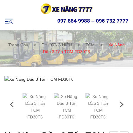
097 884 9988
–
096 732 7777
Trang Chủ
>
THƯƠNG HIỆU
>
TCM
>
Xe Nâng
Dầu 3 Tấn TCM FD30T6