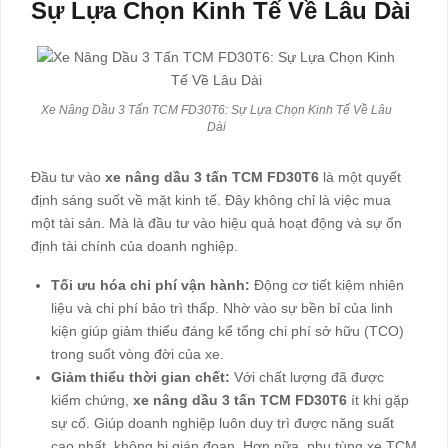
Sự Lựa Chọn Kinh Tế Về Lâu Dài
Xe Nâng Dầu 3 Tấn TCM FD30T6: Sự Lựa Chọn Kinh Tế Về Lâu
Dài
Đầu tư vào
xe nâng dầu 3 tấn TCM FD30T6
là một quyết
định sáng suốt về mặt kinh tế. Đây không chỉ là việc mua
một tài sản. Mà là đầu tư vào hiệu quả hoạt động và sự ổn
định tài chính của doanh nghiệp.
Tối ưu hóa chi phí vận hành:
Động cơ tiết kiệm nhiên
liệu và chi phí bảo trì thấp. Nhờ vào sự bền bỉ của linh
kiện giúp giảm thiểu đáng kể tổng chi phí sở hữu (TCO)
trong suốt vòng đời của xe.
Giảm thiểu thời gian chết:
Với chất lượng đã được
kiểm chứng,
xe nâng dầu 3 tấn
TCM FD30T6
ít khi gặp
sự cố. Giúp doanh nghiệp luôn duy trì được năng suất
cao nhất, không bị gián đoạn. Hơn nữa, phụ tùng xe TCM