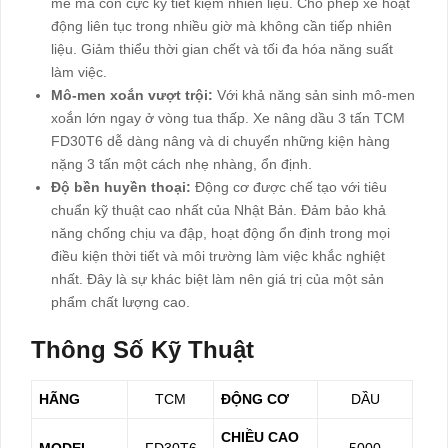
mẽ mà còn cực kỳ tiết kiệm nhiên liệu. Cho phép xe hoạt
động liên tục trong nhiều giờ mà không cần tiếp nhiên
liệu. Giảm thiểu thời gian chết và tối đa hóa năng suất
làm việc.
Mô-men xoắn vượt trội:
Với khả năng sản sinh mô-men
xoắn lớn ngay ở vòng tua thấp. Xe nâng dầu 3 tấn TCM
FD30T6 dễ dàng nâng và di chuyển những kiện hàng
nặng 3 tấn một cách nhẹ nhàng, ổn định.
Độ bền huyền thoại:
Động cơ được chế tạo với tiêu
chuẩn kỹ thuật cao nhất của Nhật Bản. Đảm bảo khả
năng chống chịu va đập, hoạt động ổn định trong mọi
điều kiện thời tiết và môi trường làm việc khắc nghiệt
nhất. Đây là sự khác biệt làm nên giá trị của một sản
phẩm chất lượng cao.
Thông Số Kỹ Thuật
HÃNG
TCM
ĐỘNG CƠ
DẦU
CHIỀU CAO
MODEL
FD30T6
5000