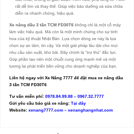
rất dễ tìm và thay thế. Giúp việc bảo dưỡng và sửa chữa
diễn ra nhanh chóng, hiệu quả.
Xe nâng dầu 3 tấn TCM FD30T6
không chỉ là một cỗ máy
làm việc hiệu quả. Mà còn là một minh chứng cho sự tinh
hoa của kỹ thuật Nhật Bản. Lựa chọn dòng xe này là lựa
chọn sự an tâm, tin cậy. Và một giải pháp lâu dài cho mọi
nhu cầu sản xuất, kho bãi. Đây chính là “trợ thủ” đắc lực.
Góp phần tạo nên một chuỗi cung ứng mạnh mẽ và một
tương lai phát triển bền vững cho doanh nghiệp của bạn.
Liên hệ ngay với
Xe Nâng 7777
để đặt mua
xe nâng dầu
3 tấn TCM FD30T6
Tư vấn miễn phí:
0978.84.99.88
–
0967.32.7777
Gửi yêu cầu báo giá xe nâng:
Tại đây
Website:
xenang7777.com
–
xenanghangnhat.com