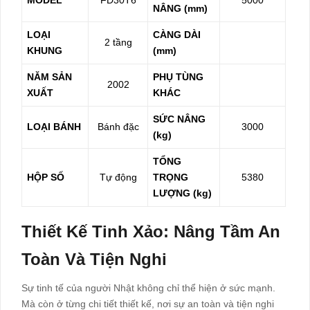
NÂNG (mm)
LOẠI
CÀNG DÀI
2 tầng
KHUNG
(mm)
NĂM SẢN
PHỤ TÙNG
2002
XUẤT
KHÁC
SỨC NÂNG
LOẠI BÁNH
Bánh đặc
3000
(kg)
TỔNG
HỘP SỐ
Tự động
TRỌNG
5380
LƯỢNG (kg)
Thiết Kế Tinh Xảo: Nâng Tầm An
Toàn Và Tiện Nghi
Sự tinh tế của người Nhật không chỉ thể hiện ở sức mạnh.
Mà còn ở từng chi tiết thiết kế, nơi sự an toàn và tiện nghi