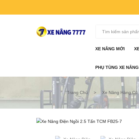
XE NÂNG MỚI
X
XE NÂNG ĐIỆN
PHỤ TÙNG XE NÂN
MÁY PHÁT ĐIỆN
PHỤ KIỆN
PHỤ TÙNG
Trang Chủ
>
Xe Nâng Hàng Cũ
XE NÂNG MỚI
X
XE NÂNG ĐIỆN
PHỤ TÙNG XE NÂN
MÁY PHÁT ĐIỆN
PHỤ KIỆN
PHỤ TÙNG