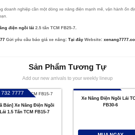
ng doanh nghiệp cần một dòng xe nâng điện mạnh mẽ, vận hành ổn địn
bạn.
âng điện ngồi lái
2.5 tấn TCM FB25-7.
777
Gửi yêu cầu báo giá xe nâng:
Tại đây
Website:
xenang7777.c
Sản Phẩm Tương Tự
Add our new arrivals to your weekly lineup
096 732 7777
 732 7777
Xe Nâng Điện Ngồi Lái T
FB30-6
ã Bán] Xe Nâng Điện Ngồi
Lái 1.5 Tấn TCM FB15-7
MUA NGAY