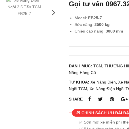
Gọi tư vấn
0967.3
Model:
FB25-7
Sức nâng:
2500
kg
Chiều cao nâng:
3000 mm
DANH MỤC:
TCM
,
THƯƠNG HI
Nâng Hàng Cũ
TỪ KHÓA:
Xe Nâng Điện
,
Xe Nâ
Ngồi TCM
,
Xe Nâng Điện Ngồi T
SHARE
🎁 CHÍNH SÁCH ƯU ĐÃI ĐẶ
Sơn mới xe miễn phí th
Bảo dưỡng toàn bộ xe, t