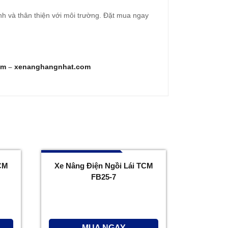
h và thân thiện với môi trường. Đặt mua ngay
om
–
xenanghangnhat.com
096 732 7777
CM
Xe Nâng Điện Ngồi Lái TCM
FB25-7
MUA NGAY