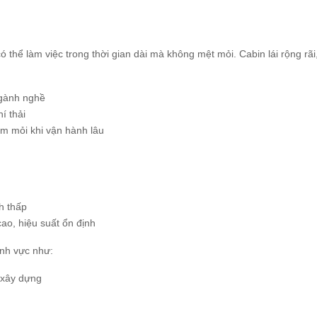
có thể làm việc trong thời gian dài mà không mệt mỏi. Cabin lái rộng rãi,
ngành nghề
í thải
iảm mỏi khi vận hành lâu
h thấp
ao, hiệu suất ổn định
nh vực như:
u xây dựng