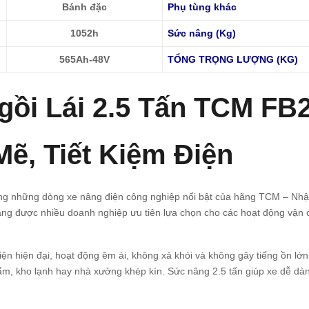
Bánh đặc
Phụ tùng khác
1052h
Sức nâng (Kg)
565Ah-48V
TỔNG TRỌNG LƯỢNG (KG)
ồi Lái 2.5 Tấn TCM FB2
ẽ, Tiết Kiệm Điện
ng những dòng xe nâng điện công nghiệp nổi bật của hãng TCM – Nhậ
y đang được nhiều doanh nghiệp ưu tiên lựa chọn cho các hoạt động vận
n hiện đại, hoạt động êm ái, không xả khói và không gây tiếng ồn lớn
, kho lạnh hay nhà xưởng khép kín. Sức nâng 2.5 tấn giúp xe dễ dàng 