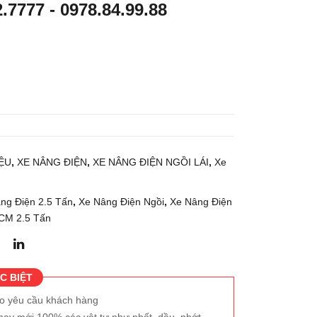
2.7777
-
0978.84.99.88
g
g
điện
điện
đứn
đứn
g lái
g lái
1.5
1.5
tấn
tấn
NIC
NIC
HIY
HIY
ỆU
,
XE NÂNG ĐIỆN
,
XE NÂNG ĐIỆN NGỒI LÁI
,
Xe
U
U
FB
FB
RM
RM
ng Điện 2.5 Tấn
,
Xe Nâng Điện Ngồi
,
Xe Nâng Điện
CM 2.5 Tấn
W1
15-
5-
75-
80B
300
-
C BIỆT
550
eo yêu cầu khách hàng
MW
hay mới 100% các vật tư như phốt, dầu, nhớt,