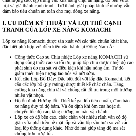
chất lượng cao, tập trung vào khả năng chịu tải nặng, độ bền vượt
trội và giá thành cạnh tranh. Trở thành giải pháp kinh tế nhưng vẫn
đảm bảo tiêu chuẩn an toàn cho mọi dòng xe nâng.
I. ƯU ĐIỂM KỸ THUẬT VÀ LỢI THẾ CẠNH
TRANH CỦA
LỐP XE NÂNG KOMACHI
Lốp xe nâng Komachi được sản xuất với các tiêu chuẩn khắt khe,
đặc biệt phù hợp với điều kiện vận hành tại Đông Nam Á:
Công thức Cao su Chịu nhiệt: Lốp xe nâng KOMACHI sử
dụng công thức cao su tối ưu, giúp lốp chịu được nhiệt độ cao
phát sinh do ma sát và điều kiện khí hậu nóng ẩm. Từ đó
giảm thiểu hiện tượng lão hóa và nứt sớm.
Kết cấu Lớp Bố Dày: Đặc biệt đối với lốp đặc Komachi, kết
cấu các lớp bố (ply rating) được thiết kế chắc chắn. Tăng
cường khả năng chịu tải và chống cắt tối ưu trong môi trường
nhiều vật nhọn.
Độ ổn định Hướng tốt: Thiết kế gai lốp tiêu chuẩn, đảm bảo
xe nâng duy trì độ bám. Và ổn định khi ôm cua hoặc di
chuyển tốc độ cao, tăng cường an toàn vận hành.
Lốp xe có độ bền cao, chắc chắn với nhiều rãnh vân có độ
giãn vừa phải trên bề mặt lốp và vân lốp sâu hơn so với các
loại lốp thông dụng khác. Nhờ đó mà giúp tăng độ ma sát
chống trơn trượt tốt.