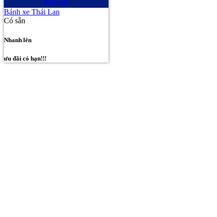
Mua ngay
Bánh xe Thái Lan
Có sẵn
Nhanh lên
ưu đãi có hạn!!!