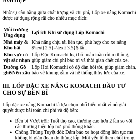
NGHIỆP
Nhờ sự cân bằng giữa chất lượng và chi phí, Lốp xe nâng Komachi
được sử dụng rộng rãi cho nhiều mục đích:
Môi trường
Lợi ích Khi sử dụng Lốp Komachi
Ứng dụng
Nhà máy &
Khả năng chịu tải liên tục, phù hợp cho xe nâng
Kho bãi
$\text{2.5}–\text{3.5}$
tấn.
Khu vực có
Lốp Đặc Komachi loại bỏ hoàn toàn rủi ro thủng,
vật sắc nhọn
giúp giảm chi phí bảo trì và thời gian chết của xe.
Đường Gồ
Lốp Hơi Komachi có độ đàn hồi tốt, giúp giảm chấn,
ghề/Nền xấu
bảo vệ khung gầm và hệ thống thủy lực của xe.
III.
LỐP ĐẶC XE NÂNG KOMACHI
ĐẦU TƯ
CHO SỰ BỀN BỈ
Lốp đặc xe nâng Komachi là lựa chọn phổ biến nhất vì nó giải
quyết được bài toán chi phí và độ bền:
Bền bỉ Vượt trội: Tuổi thọ cao, thường cao hơn
2
lần so với
các thương hiệu lốp hơi phổ thông khác.
Chống Thủng Tuyệt đối: Đảm bảo xe hoạt động liên tục mà
không bị gián đoạn do thủng lốp. Một yếu tố then chốt trong