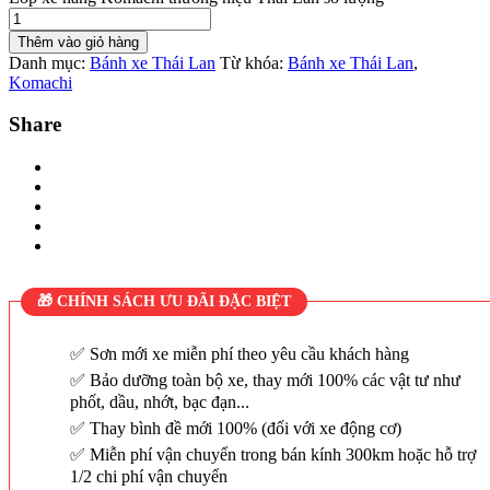
Thêm vào giỏ hàng
Danh mục:
Bánh xe Thái Lan
Từ khóa:
Bánh xe Thái Lan
,
Komachi
Share
🎁 CHÍNH SÁCH ƯU ĐÃI ĐẶC BIỆT
Sơn mới xe miễn phí theo yêu cầu khách hàng
Bảo dưỡng toàn bộ xe, thay mới 100% các vật tư như
phốt, dầu, nhớt, bạc đạn...
Thay bình đề mới 100% (đối với xe động cơ)
Miễn phí vận chuyển trong bán kính 300km hoặc hỗ trợ
1/2 chi phí vận chuyển