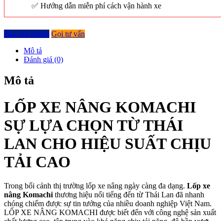
Hướng dẫn miễn phí cách vận hành xe
Báo giá nhanh
Gọi tư vấn
Mô tả
Đánh giá (0)
Mô tả
LỐP XE NÂNG KOMACHI
SỰ LỰA CHỌN TỪ THÁI
LAN CHO HIỆU SUẤT CHỊU
TẢI CAO
Trong bối cảnh thị trường lốp xe nâng ngày càng đa dạng.
Lốp xe
nâng Komachi
thương hiệu nổi tiếng đến từ Thái Lan đã nhanh
chóng chiếm được sự tin tưởng của nhiều doanh nghiệp Việt Nam.
LỐP XE NÂNG KOMACHI được biết đến với công nghệ sản xuất