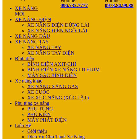
Hotline:
Hotline:
096.732.7777
0978.84.99.88
XE NÂNG
MỚI
XE NÂNG ĐIỆN
XE NÂNG ĐIỆN ĐỨNG LÁI
XE NÂNG ĐIỆN NGỒI LÁI
XE NÂNG DẦU
XE NÂNG TAY
XE NÂNG TAY
XE NÂNG TAY ĐIỆN
Bình điện
BÌNH ĐIỆN AXIT-CHÌ
BÌNH ĐIỆN XE NÂNG LITHIUM
MÁY SẠC BÌNH ĐIỆN
Xe nâng khác
XE NÂNG XĂNG GAS
XE CUỐC
XE XÚC NÂNG (XÚC LẬT)
Phụ tùng xe nâng
PHỤ TÙNG
PHỤ KIỆN
MÁY PHÁT ĐIỆN
Liên Hệ
Giới thiệu
Dịch Vụ Cho Thuê Xe Nâng