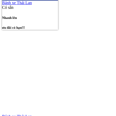
Bánh xe Thái Lan
Có sẵn
Nhanh lên
ưu đãi có hạn!!!