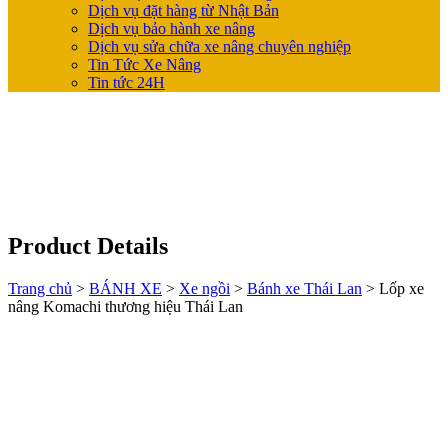
Dịch vụ đặt hàng từ Nhật Bản
Dịch vụ bảo hành xe nâng
Dịch vụ sửa chữa xe nâng chuyên nghiệp
Tin Tức Xe Nâng
Tin tức 24H
Product Details
Trang chủ
>
BÁNH XE
>
Xe ngồi
>
Bánh xe Thái Lan
>
Lốp xe
nâng Komachi thương hiệu Thái Lan