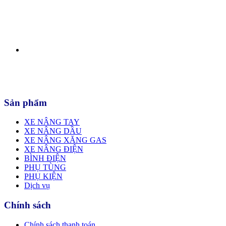
Sản phẩm
XE NÂNG TAY
XE NÂNG DẦU
XE NÂNG XĂNG GAS
XE NÂNG ĐIỆN
BÌNH ĐIỆN
PHỤ TÙNG
PHỤ KIỆN
Dịch vụ
Chính sách
Chính sách thanh toán