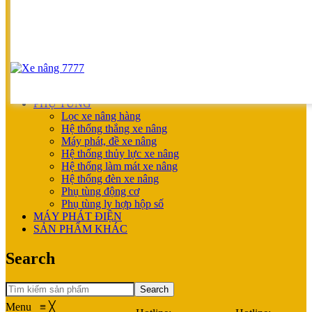
UNICARRIERS
SẢN PHẨM ƯU ĐÃI
XE NÂNG HOÀN THIỆN CHO KHÁCH
MÁY SẠC BÌNH ĐIỆN
XE NÂNG TAY
XE NÂNG TAY
XE NÂNG TAY ĐIỆN
XE NÂNG MỚI
PHỤ TÙNG
Lọc xe nâng hàng
Hệ thống thắng xe nâng
Máy phát, đề xe nâng
Hệ thống thủy lực xe nâng
Hệ thống làm mát xe nâng
Hệ thống đèn xe nâng
Phụ tùng động cơ
Phụ tùng ly hợp hộp số
MÁY PHÁT ĐIỆN
SẢN PHẨM KHÁC
Search
Search
Menu
≡
╳