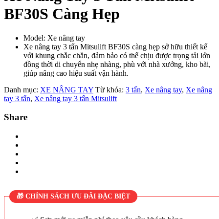
BF30S Càng Hẹp
Model: Xe nâng tay
Xe nâng tay 3 tấn Mitsulift BF30S càng hẹp sở hữu thiết kế
với khung chắc chắn, đảm bảo có thể chịu được trọng tải lớn
đồng thời di chuyển nhẹ nhàng, phù với nhà xưởng, kho bãi,
giúp nâng cao hiệu suất vận hành.
Danh mục:
XE NÂNG TAY
Từ khóa:
3 tấn
,
Xe nâng tay
,
Xe nâng
tay 3 tấn
,
Xe nâng tay 3 tấn Mitsulift
Share
🎁 CHÍNH SÁCH ƯU ĐÃI ĐẶC BIỆT