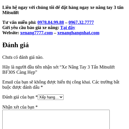
Liên hệ ngay với chúng tôi để đặt hàng ngay xe nâng tay 3 tấn
Mitsulift
Tư vấn miễn phí:
0978.84.99.88
–
0967.32.7777
Gửi yêu cầu báo giá xe nâng:
Tại đây
Website:
xenang7777.com
–
xenanghangnhat.com
Đánh giá
Chưa có đánh giá nào.
Hãy là người đầu tiên nhận xét “Xe Nâng Tay 3 Tấn Mitsulift
BF30S Càng Hẹp
”
Email của bạn sẽ không được hiển thị công khai.
Các trường bắt
buộc được đánh dấu
*
Đánh giá của bạn
*
Nhận xét của bạn
*