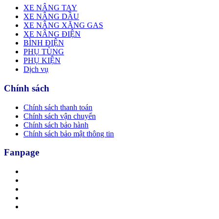
XE NÂNG TAY
XE NÂNG DẦU
XE NÂNG XĂNG GAS
XE NÂNG ĐIỆN
BÌNH ĐIỆN
PHỤ TÙNG
PHỤ KIỆN
Dịch vụ
Chính sách
Chính sách thanh toán
Chính sách vận chuyển
Chính sách bảo hành
Chính sách bảo mật thông tin
Fanpage