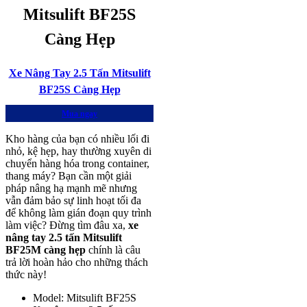
Mitsulift BF25S
Càng Hẹp
Xe Nâng Tay 2.5 Tấn Mitsulift
BF25S Càng Hẹp
Mua ngay
Kho hàng của bạn có nhiều lối đi
nhỏ, kệ hẹp, hay thường xuyên di
chuyển hàng hóa trong container,
thang máy? Bạn cần một giải
pháp nâng hạ mạnh mẽ nhưng
vẫn đảm bảo sự linh hoạt tối đa
để không làm gián đoạn quy trình
làm việc? Đừng tìm đâu xa,
xe
nâng tay 2.5 tấn Mitsulift
BF25M càng hẹp
chính là câu
trả lời hoàn hảo cho những thách
thức này!
Model: Mitsulift BF25S