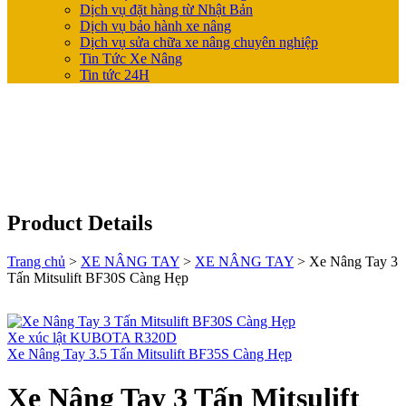
Dịch vụ đặt hàng từ Nhật Bản
Dịch vụ bảo hành xe nâng
Dịch vụ sửa chữa xe nâng chuyên nghiệp
Tin Tức Xe Nâng
Tin tức 24H
Product Details
Trang chủ
>
XE NÂNG TAY
>
XE NÂNG TAY
>
Xe Nâng Tay 3
Tấn Mitsulift BF30S Càng Hẹp
Xe xúc lật KUBOTA R320D
Xe Nâng Tay 3.5 Tấn Mitsulift BF35S Càng Hẹp
Xe Nâng Tay 3 Tấn Mitsulift