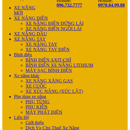
Hotline:
Hotline:
096.732.7777
0978.84.99.88
XE NÂNG
MỚI
XE NÂNG ĐIỆN
XE NÂNG ĐIỆN ĐỨNG LÁI
XE NÂNG ĐIỆN NGỒI LÁI
XE NÂNG DẦU
XE NÂNG TAY
XE NÂNG TAY
XE NÂNG TAY ĐIỆN
Bình điện
BÌNH ĐIỆN AXIT-CHÌ
BÌNH ĐIỆN XE NÂNG LITHIUM
MÁY SẠC BÌNH ĐIỆN
Xe nâng khác
XE NÂNG XĂNG GAS
XE CUỐC
XE XÚC NÂNG (XÚC LẬT)
Phụ tùng xe nâng
PHỤ TÙNG
PHỤ KIỆN
MÁY PHÁT ĐIỆN
Liên Hệ
Giới thiệu
Dịch Vụ Cho Thuê Xe Nâng