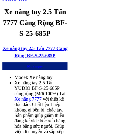
Xe nâng tay 2.5 Tấn
7777 Càng Rộng BF-
S-25-685P
Xe nâng tay 2.5 Tấn 7777 Càng
Rộng BF-S-25-685P
Mua ngay
Model: Xe nâng tay
Xe nâng tay 2.5 Tấn
YUDIO BF-S-25-685P
càng rộng (Mới 100%) Tại
Xe nâng 7777
với thiết kế
độc đáo. Chất liệu Thép
không gỉ bền bỉ, chắc tay.
Sản phẩm giúp giảm thiểu
đáng kể việc bốc xếp hàng
hóa bằng sức người. Giúp
việc di chuyển và sắp xếp