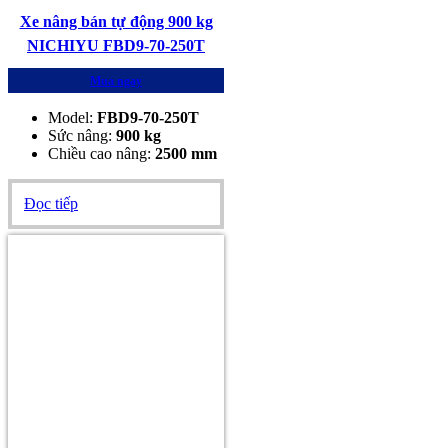
Xe nâng bán tự động 900 kg
NICHIYU FBD9-70-250T
Mua ngay
Model:
FBD9-70-250T
Sức nâng:
900 kg
Chiều cao nâng:
2500 mm
Đọc tiếp