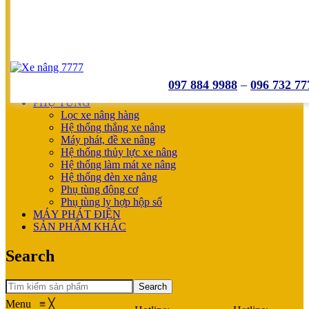
UNICARRIERS
SẢN PHẨM ƯU ĐÃI
XE NÂNG HOÀN THIỆN CHO KHÁCH
MÁY SẠC BÌNH ĐIỆN
XE NÂNG TAY
XE NÂNG TAY
XE NÂNG TAY ĐIỆN
097 884 9988
–
096 732 77
XE NÂNG MỚI
PHỤ TÙNG
Lọc xe nâng hàng
Hệ thống thắng xe nâng
Máy phát, đề xe nâng
Hệ thống thủy lực xe nâng
Hệ thống làm mát xe nâng
Hệ thống đèn xe nâng
Phụ tùng động cơ
Phụ tùng ly hợp hộp số
MÁY PHÁT ĐIỆN
SẢN PHẨM KHÁC
Search
Search
Menu
≡
╳