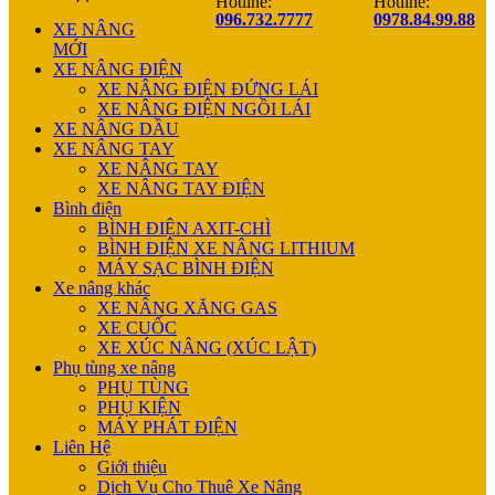
Hotline:
Hotline:
096.732.7777
0978.84.99.88
XE NÂNG
MỚI
XE NÂNG ĐIỆN
XE NÂNG ĐIỆN ĐỨNG LÁI
XE NÂNG ĐIỆN NGỒI LÁI
XE NÂNG DẦU
XE NÂNG TAY
XE NÂNG TAY
XE NÂNG TAY ĐIỆN
Bình điện
BÌNH ĐIỆN AXIT-CHÌ
BÌNH ĐIỆN XE NÂNG LITHIUM
MÁY SẠC BÌNH ĐIỆN
Xe nâng khác
XE NÂNG XĂNG GAS
XE CUỐC
XE XÚC NÂNG (XÚC LẬT)
Phụ tùng xe nâng
PHỤ TÙNG
PHỤ KIỆN
MÁY PHÁT ĐIỆN
Liên Hệ
Giới thiệu
Dịch Vụ Cho Thuê Xe Nâng