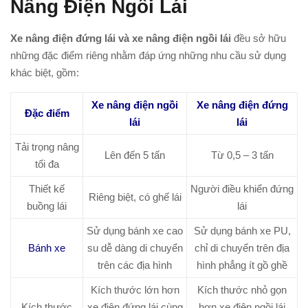
Nâng Điện Ngồi Lái
Xe nâng điện đứng lái và xe nâng điện ngồi lái
đều sở hữu
những đặc điểm riêng nhằm đáp ứng những nhu cầu sử dụng
khác biệt, gồm:
Xe nâng điện ngồi
Xe nâng điện đứng
Đặc điểm
lái
lái
Tải trọng nâng
Lên đến 5 tấn
Từ 0,5 – 3 tấn
tối đa
Thiết kế
Người điều khiển đứng
Riêng biệt, có ghế lái
buồng lái
lái
Sử dụng bánh xe cao
Sử dụng bánh xe PU,
Bánh xe
su dễ dàng di chuyển
chỉ di chuyển trên địa
trên các địa hình
hình phẳng ít gồ ghề
Kích thước lớn hơn
Kích thước nhỏ gọn
Kích thước
xe điện đứng lái cùng
hơn xe điện ngồi lái