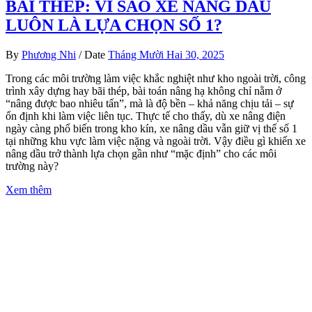
BÃI THÉP: VÌ SAO XE NÂNG DẦU
LUÔN LÀ LỰA CHỌN SỐ 1?
By
Phương Nhi
/
Date
Tháng Mười Hai 30, 2025
Trong các môi trường làm việc khắc nghiệt như kho ngoài trời, công
trình xây dựng hay bãi thép, bài toán nâng hạ không chỉ nằm ở
“nâng được bao nhiêu tấn”, mà là độ bền – khả năng chịu tải – sự
ổn định khi làm việc liên tục. Thực tế cho thấy, dù xe nâng điện
ngày càng phổ biến trong kho kín, xe nâng dầu vẫn giữ vị thế số 1
tại những khu vực làm việc nặng và ngoài trời. Vậy điều gì khiến xe
nâng dầu trở thành lựa chọn gần như “mặc định” cho các môi
trường này?
Xem thêm