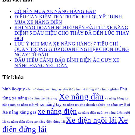
CÓ NÊN MUA XE NÂNG HÀNG BÃI?
ĐIỀU CẦN KIỂM TRA TRƯỚC KHI QUYẾT ĐỊNH
MUA XE NÂNG ĐIỆN
KHI NÀO DOANH NGHIỆP NÊN ĐẦU TƯ XE NÂNG
ĐIỆN? 5 DẤU HIỆU CHO THẤY ĐÃ ĐẾN LÚC THAY
ĐỔI
LƯU Ý KHI MUA XE NÂNG HÀNG: 7 TIÊU CHÍ
QUAN TRỌNG GIÚP DOANH NGHIỆP CHỌN ĐÚNG
NGAY TỪ ĐẦU
DẤU HIỆU CẢNH BÁO BÌNH ĐIỆN ẮC QUY XE
NÂNG ĐANG YẾU DẦN
Từ khóa
bình ắc-quy
Phụ
cách sử dụng xe nâng tay
dầu thủy lực
hệ thống thủy lực
logistics
Xe nâng dầu
tùng xe nâng
sửa chửa xe nâng tay
xe nâng hàng
xe
xe nâng tay
nâng mới
xe nâng mới về
xe nâng tay cho doanh nghiệp
xe nâng tay là gì
xe nâng điện
Xe nâng xăng gas
xe nâng điện ngồi
xe nâng điện ngồi
Xe
Xe điện ngồi lái
lái
xe nâng điện đứng
xe nâng điện đứng lái
điện đứng lái