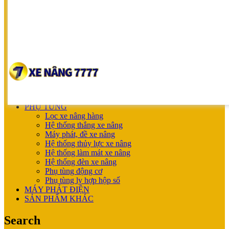
SUMITOMO
NICHIYU
SHINKO
UNICARRIERS
SẢN PHẨM ƯU ĐÃI
XE NÂNG HOÀN THIỆN CHO KHÁCH
MÁY SẠC BÌNH ĐIỆN
XE NÂNG TAY
XE NÂNG TAY
XE NÂNG TAY ĐIỆN
XE NÂNG MỚI
PHỤ TÙNG
Lọc xe nâng hàng
Hệ thống thắng xe nâng
Máy phát, đề xe nâng
Hệ thống thủy lực xe nâng
Hệ thống làm mát xe nâng
Hệ thống đèn xe nâng
Phụ tùng động cơ
Phụ tùng ly hợp hộp số
MÁY PHÁT ĐIỆN
SẢN PHẨM KHÁC
Search