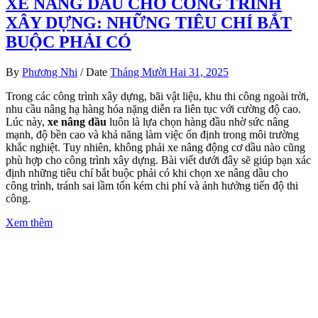
XE NÂNG DẦU CHO CÔNG TRÌNH
XÂY DỰNG: NHỮNG TIÊU CHÍ BẮT
BUỘC PHẢI CÓ
By
Phương Nhi
/
Date
Tháng Mười Hai 31, 2025
Trong các công trình xây dựng, bãi vật liệu, khu thi công ngoài trời,
nhu cầu nâng hạ hàng hóa nặng diễn ra liên tục với cường độ cao.
Lúc này,
xe nâng dầu
luôn là lựa chọn hàng đầu nhờ sức nâng
mạnh, độ bền cao và khả năng làm việc ổn định trong môi trường
khắc nghiệt. Tuy nhiên, không phải xe nâng động cơ dầu nào cũng
phù hợp cho công trình xây dựng. Bài viết dưới đây sẽ giúp bạn xác
định những tiêu chí bắt buộc phải có khi chọn xe nâng dầu cho
công trình, tránh sai lầm tốn kém chi phí và ảnh hưởng tiến độ thi
công.
Xem thêm