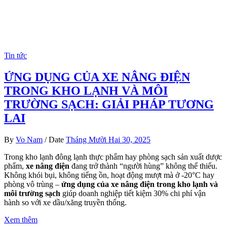
Tin tức
ỨNG DỤNG CỦA XE NÂNG ĐIỆN
TRONG KHO LẠNH VÀ MÔI
TRƯỜNG SẠCH: GIẢI PHÁP TƯƠNG
LAI
By
Vo Nam
/
Date
Tháng Mười Hai 30, 2025
Trong kho lạnh đông lạnh thực phẩm hay phòng sạch sản xuất dược
phẩm,
xe nâng điện
đang trở thành “người hùng” không thể thiếu.
Không khói bụi, không tiếng ồn, hoạt động mượt mà ở -20°C hay
phòng vô trùng –
ứng dụng của xe nâng điện trong kho lạnh và
môi trường sạch
giúp doanh nghiệp tiết kiệm 30% chi phí vận
hành so với xe dầu/xăng truyền thống.
Xem thêm