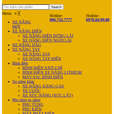
Search
Menu
≡
╳
Hotline:
Hotline:
096.732.7777
0978.84.99.88
XE NÂNG
MỚI
XE NÂNG ĐIỆN
XE NÂNG ĐIỆN ĐỨNG LÁI
XE NÂNG ĐIỆN NGỒI LÁI
XE NÂNG DẦU
XE NÂNG TAY
XE NÂNG TAY
XE NÂNG TAY ĐIỆN
Bình điện
BÌNH ĐIỆN AXIT-CHÌ
BÌNH ĐIỆN XE NÂNG LITHIUM
MÁY SẠC BÌNH ĐIỆN
Xe nâng khác
XE NÂNG XĂNG GAS
XE CUỐC
XE XÚC NÂNG (XÚC LẬT)
Phụ tùng xe nâng
PHỤ TÙNG
PHỤ KIỆN
MÁY PHÁT ĐIỆN