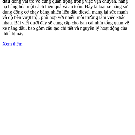
dầu
đóng vai trò vô cùng quan trọng trong việc vận chuyển, nâng
hạ hàng hóa một cách hiệu quả và an toàn. Đây là loại xe nâng sử
dụng động cơ chạy bằng nhiên liệu dầu diesel, mang lại sức mạnh
và độ bền vượt trội, phù hợp với nhiều môi trường làm việc khác
nhau. Bài viết dưới đây sẽ cung cấp cho bạn cái nhìn tổng quan về
xe nâng dầu, bao gồm cấu tạo chi tiết và nguyên lý hoạt động của
thiết bị này.
Xem thêm