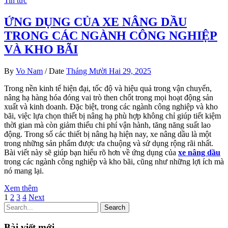
Tin tức
ỨNG DỤNG CỦA XE NÂNG DẦU
TRONG CÁC NGÀNH CÔNG NGHIỆP
VÀ KHO BÃI
By
Vo Nam
/
Date
Tháng Mười Hai 29, 2025
Trong nền kinh tế hiện đại, tốc độ và hiệu quả trong vận chuyển,
nâng hạ hàng hóa đóng vai trò then chốt trong mọi hoạt động sản
xuất và kinh doanh. Đặc biệt, trong các ngành công nghiệp và kho
bãi, việc lựa chọn thiết bị nâng hạ phù hợp không chỉ giúp tiết kiệm
thời gian mà còn giảm thiểu chi phí vận hành, tăng năng suất lao
động. Trong số các thiết bị nâng hạ hiện nay, xe nâng dầu là một
trong những sản phẩm được ưa chuộng và sử dụng rộng rãi nhất.
Bài viết này sẽ giúp bạn hiểu rõ hơn về ứng dụng của
xe nâng dầu
trong các ngành công nghiệp và kho bãi, cũng như những lợi ích mà
nó mang lại.
Xem thêm
1
2
3
4
Next
Search
Bài viết mới