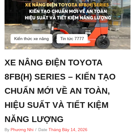
Kiến thức xe nâng
Tin tức 7777
XE NÂNG ĐIỆN TOYOTA
8FB(H) SERIES – KIẾN TẠO
CHUẨN MỚI VỀ AN TOÀN,
HIỆU SUẤT VÀ TIẾT KIỆM
NĂNG LƯỢNG
By
Phương Nhi
/
Date
Tháng Bảy 14, 2026