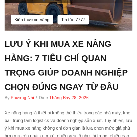
Kiến thức xe nâng
Tin tức 7777
LƯU Ý KHI MUA XE NÂNG
HÀNG: 7 TIÊU CHÍ QUAN
TRỌNG GIÚP DOANH NGHIỆP
CHỌN ĐÚNG NGAY TỪ ĐẦU
By
Phương Nhi
/
Date
Tháng Bảy 28, 2026
Xe nâng hàng là thiết bị không thể thiếu trong các nhà máy, kho
bãi, trung tâm logistics và doanh nghiệp sản xuất. Tuy nhiên, lưu
ý khi mua xe nâng không chỉ đơn giản là lựa chọn mức giá phù
hợp mà còn phải xem xét nhiều yếu tố như tải trọng, chiều cao