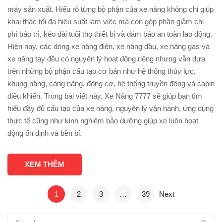
máy sản xuất. Hiểu rõ từng bộ phận của xe nâng không chỉ giúp
khai thác tối đa hiệu suất làm việc mà còn góp phần giảm chi
phí bảo trì, kéo dài tuổi thọ thiết bị và đảm bảo an toàn lao động.
Hiện nay, các dòng xe nâng điện, xe nâng dầu, xe nâng gas và
xe nâng tay đều có nguyên lý hoạt động riêng nhưng vẫn dựa
trên những bộ phận cấu tạo cơ bản như hệ thống thủy lực,
khung nâng, càng nâng, động cơ, hệ thống truyền động và cabin
điều khiển. Trong bài viết này, Xe Nâng 7777 sẽ giúp bạn tìm
hiểu đầy đủ cấu tạo của xe nâng, nguyên lý vận hành, ứng dụng
thực tế cũng như kinh nghiệm bảo dưỡng giúp xe luôn hoạt
động ổn định và bền bỉ.
XEM THÊM
1
2
3
…
39
Next