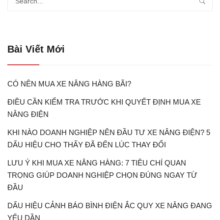
Bài Viết Mới
CÓ NÊN MUA XE NÂNG HÀNG BÃI?
ĐIỀU CẦN KIỂM TRA TRƯỚC KHI QUYẾT ĐỊNH MUA XE
NÂNG ĐIỆN
KHI NÀO DOANH NGHIỆP NÊN ĐẦU TƯ XE NÂNG ĐIỆN? 5
DẤU HIỆU CHO THẤY ĐÃ ĐẾN LÚC THAY ĐỔI
LƯU Ý KHI MUA XE NÂNG HÀNG: 7 TIÊU CHÍ QUAN
TRỌNG GIÚP DOANH NGHIỆP CHỌN ĐÚNG NGAY TỪ
ĐẦU
DẤU HIỆU CẢNH BÁO BÌNH ĐIỆN ẮC QUY XE NÂNG ĐANG
YẾU DẦN