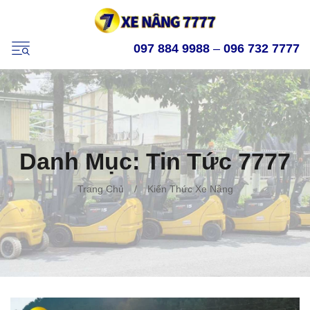
097 884 9988
–
096 732 7777
Danh Mục:
Tin Tức 7777
Trang Chủ
/
Kiến Thức Xe Nâng