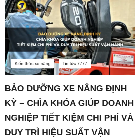
Kiến thức xe nâng
Tin tức 7777
BẢO DƯỠNG XE NÂNG ĐỊNH
KỲ – CHÌA KHÓA GIÚP DOANH
NGHIỆP TIẾT KIỆM CHI PHÍ VÀ
DUY TRÌ HIỆU SUẤT VẬN