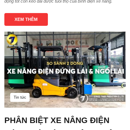
động tốt còn kéo dài được tuổi thọ của bình điện xe nâng.
XEM THÊM
Tin tức
PHÂN BIỆT XE NÂNG ĐIỆN