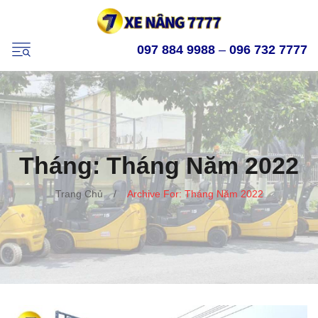
097 884 9988
–
096 732 7777
Tháng:
Tháng Năm 2022
Trang Chủ
/
Archive For:
Tháng Năm 2022