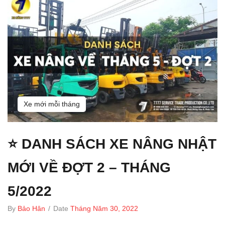
Xe mới mỗi tháng
⭐ DANH SÁCH XE NÂNG NHẬT
MỚI VỀ ĐỢT 2 – THÁNG
5/2022
By
Bảo Hân
/
Date
Tháng Năm 30, 2022