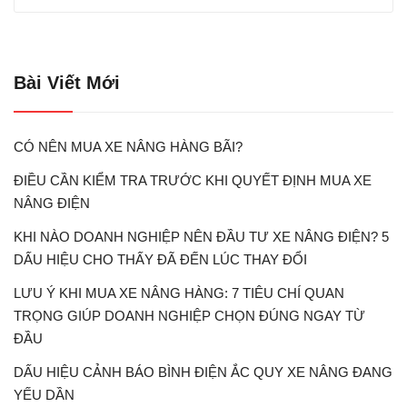
Bài Viết Mới
CÓ NÊN MUA XE NÂNG HÀNG BÃI?
ĐIỀU CẦN KIỂM TRA TRƯỚC KHI QUYẾT ĐỊNH MUA XE
NÂNG ĐIỆN
KHI NÀO DOANH NGHIỆP NÊN ĐẦU TƯ XE NÂNG ĐIỆN? 5
DẤU HIỆU CHO THẤY ĐÃ ĐẾN LÚC THAY ĐỔI
LƯU Ý KHI MUA XE NÂNG HÀNG: 7 TIÊU CHÍ QUAN
TRỌNG GIÚP DOANH NGHIỆP CHỌN ĐÚNG NGAY TỪ
ĐẦU
DẤU HIỆU CẢNH BÁO BÌNH ĐIỆN ẮC QUY XE NÂNG ĐANG
YẾU DẦN