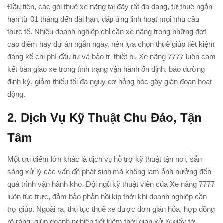
Đầu tiên, các gói thuê xe nâng tại đây rất đa dạng, từ thuê ngắn
hạn từ 01 tháng đến dài hạn, đáp ứng linh hoạt mọi nhu cầu
thực tế. Nhiều doanh nghiệp chỉ cần xe nâng trong những đợt
cao điểm hay dự án ngắn ngày, nên lựa chọn thuê giúp tiết kiệm
đáng kể chi phí đầu tư và bảo trì thiết bị. Xe nâng 7777 luôn cam
kết bàn giao xe trong tình trạng vận hành ổn định, bảo dưỡng
định kỳ, giảm thiểu tối đa nguy cơ hỏng hóc gây gián đoạn hoạt
động.
2. Dịch Vụ Kỹ Thuật Chu Đáo, Tận
Tâm
Một ưu điểm lớn khác là dịch vụ hỗ trợ kỹ thuật tận nơi, sẵn
sàng xử lý các vấn đề phát sinh mà không làm ảnh hưởng đến
quá trình vận hành kho. Đội ngũ kỹ thuật viên của Xe nâng 7777
luôn túc trực, đảm bảo phản hồi kịp thời khi doanh nghiệp cần
trợ giúp. Ngoài ra, thủ tục thuê xe được đơn giản hóa, hợp đồng
rõ ràng, giúp doanh nghiệp tiết kiệm thời gian xử lý giấy tờ.