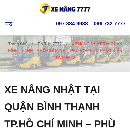
097 884 9988
–
096 732 7777
Trang Chủ
/
Tin Tức 7777
/
XE NÂNG NHẬT TẠI QUẬN
BÌNH THẠNH TP.HỒ CHÍ MINH – PHÙ HỢP KHO HÀNG DIỆN
TÍCH NHỎ
XE NÂNG NHẬT TẠI
QUẬN BÌNH THẠNH
TP.HỒ CHÍ MINH – PHÙ