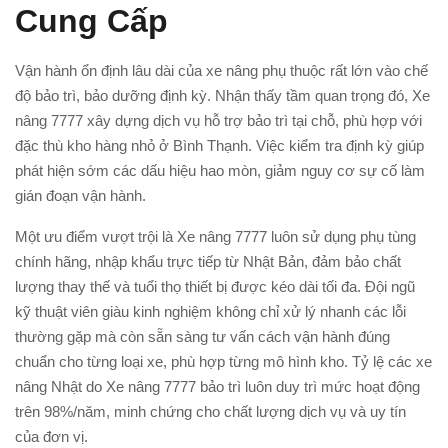
Cung Cấp
Vận hành ổn định lâu dài của xe nâng phụ thuộc rất lớn vào chế
độ bảo trì, bảo dưỡng định kỳ. Nhận thấy tầm quan trọng đó, Xe
nâng 7777 xây dựng dịch vụ hỗ trợ bảo trì tại chỗ, phù hợp với
đặc thù kho hàng nhỏ ở Bình Thạnh. Việc kiểm tra định kỳ giúp
phát hiện sớm các dấu hiệu hao mòn, giảm nguy cơ sự cố làm
gián đoạn vận hành.
Một ưu điểm vượt trội là Xe nâng 7777 luôn sử dụng phụ tùng
chính hãng, nhập khẩu trực tiếp từ Nhật Bản, đảm bảo chất
lượng thay thế và tuổi thọ thiết bị được kéo dài tối đa. Đội ngũ
kỹ thuật viên giàu kinh nghiệm không chỉ xử lý nhanh các lỗi
thường gặp mà còn sẵn sàng tư vấn cách vận hành đúng
chuẩn cho từng loại xe, phù hợp từng mô hình kho. Tỷ lệ các xe
nâng Nhật do Xe nâng 7777 bảo trì luôn duy trì mức hoạt động
trên 98%/năm, minh chứng cho chất lượng dịch vụ và uy tín
của đơn vị.