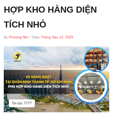
HỢP KHO HÀNG DIỆN
TÍCH NHỎ
By
Phương Nhi
/
Date
Tháng Sáu 12, 2025
Tin tức 7777