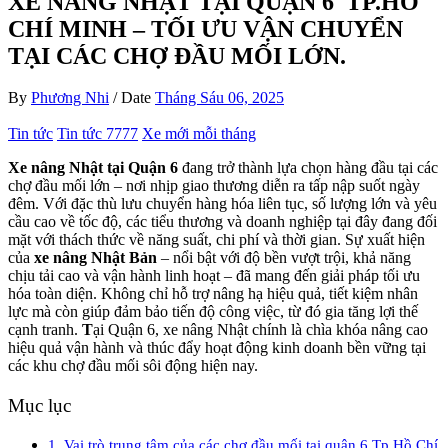
XE NÂNG NHẬT TẠI QUẬN 6 TP.HỒ
CHÍ MINH – TỐI ƯU VẬN CHUYỂN
TẠI CÁC CHỢ ĐẦU MỐI LỚN.
By
Phương Nhi
/
Date
Tháng Sáu 06, 2025
Tin tức
Tin tức 7777
Xe mới mỗi tháng
Xe nâng Nhật tại Quận 6
đang trở thành lựa chọn hàng đầu tại các
chợ đầu mối lớn – nơi nhịp giao thương diễn ra tấp nập suốt ngày
đêm. Với đặc thù lưu chuyển hàng hóa liên tục, số lượng lớn và yêu
cầu cao về tốc độ, các tiểu thương và doanh nghiệp tại đây đang đối
mặt với thách thức về năng suất, chi phí và thời gian. Sự xuất hiện
của
xe nâng Nhật Bản
– nổi bật với độ bền vượt trội, khả năng
chịu tải cao và vận hành linh hoạt – đã mang đến giải pháp tối ưu
hóa toàn diện. Không chỉ hỗ trợ nâng hạ hiệu quả, tiết kiệm nhân
lực mà còn giúp đảm bảo tiến độ công việc, từ đó gia tăng lợi thế
cạnh tranh.
T
ại Quận 6, xe nâng Nhật chính là chìa khóa nâng cao
hiệu quả vận hành và thúc đẩy hoạt động kinh doanh bền vững tại
các khu chợ đầu mối sôi động hiện nay.
Mục lục
1. Vai trò trung tâm của các chợ đầu mối tại quận 6 Tp Hồ Chí