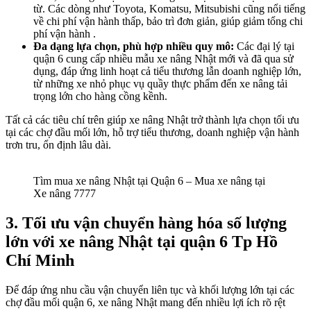
từ. Các dòng như Toyota, Komatsu, Mitsubishi cũng nổi tiếng
về chi phí vận hành thấp, bảo trì đơn giản, giúp giảm tổng chi
phí vận hành .
Đa dạng lựa chọn, phù hợp nhiều quy mô:
Các đại lý tại
quận 6 cung cấp nhiều mẫu xe nâng Nhật mới và đã qua sử
dụng, đáp ứng linh hoạt cả tiểu thương lẫn doanh nghiệp lớn,
từ những xe nhỏ phục vụ quầy thực phẩm đến xe nâng tải
trọng lớn cho hàng cồng kềnh.
Tất cả các tiêu chí trên giúp xe nâng Nhật trở thành lựa chọn tối ưu
tại các chợ đầu mối lớn, hỗ trợ tiểu thương, doanh nghiệp vận hành
trơn tru, ổn định lâu dài.
Tìm mua xe nâng Nhật tại Quận 6 – Mua xe nâng tại
Xe nâng 7777
3.
Tối ưu vận chuyển hàng hóa số lượng
lớn với xe nâng Nhật tại quận 6 Tp Hồ
Chí Minh
Để đáp ứng nhu cầu vận chuyển liên tục và khối lượng lớn tại các
chợ đầu mối quận 6, xe nâng Nhật mang đến nhiều lợi ích rõ rệt