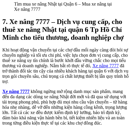
Tìm mua xe nâng Nhật tại Quận 6 – Mua xe nâng tại
Xe nâng 7777
7.
Xe nâng 7777 – Dịch vụ cung cấp, cho
thuê xe nâng Nhật tại quận 6 Tp Hồ Chí
Minh cho tiểu thương, doanh nghiệp chợ
Khi hoạt động vận chuyển tại các chợ đầu mối ngày càng đòi hỏi sự
chuyên nghiệp và tối ưu chi phí, việc lựa chọn đơn vị cung cấp, cho
thuê xe nâng uy tín chính là bước khởi đầu vững chắc cho mọi tiểu
thương và doanh nghiệp. Nắm bắt rõ thực tế đó,
Xe nâng 7777
đã
trở thành đối tác tin cậy của nhiều khách hàng tại quận 6 với dịch vụ
trọn gói chuyên sâu, chú trọng cả chất lượng thiết bị lẫn quy trình hỗ
trợ.
Xe nâng 7777
không ngừng mở rộng danh mục sản phẩm, mang
đến đa dạng các dòng xe nâng Nhật đời mới và đã qua sử dụng với
tải trọng phong phú, phù hợp đủ mọi nhu cầu vận chuyển – từ hàng
hóa nhẹ nhàng, dễ vỡ đến những kiện hàng cồng kềnh, trọng lượng
lớn. Tất cả các xe đều được kiểm định kỹ lưỡng, bảo trì định kỳ,
đảm bảo khả năng vận hành bền bỉ, tiết kiệm nhiên liệu và an toàn
trong từng điều kiện thực tế tại các khu chợ đông đúc.