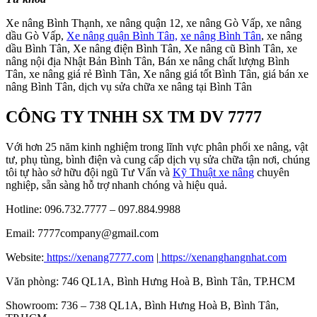
Xe nâng Bình Thạnh, xe nâng quận 12, xe nâng Gò Vấp, xe nâng
dầu Gò Vấp,
Xe nâng quận Bình Tân,
xe nâng Bình Tân
, xe nâng
dầu Bình Tân, Xe nâng điện Bình Tân, Xe nâng cũ Bình Tân, xe
nâng nội địa Nhật Bản Bình Tân, Bán xe nâng chất lượng Bình
Tân, xe nâng giá rẻ Bình Tân, Xe nâng giá tốt Bình Tân, giá bán xe
nâng Bình Tân, dịch vụ sửa chữa xe nâng tại Bình Tân
CÔNG TY TNHH SX TM DV 7777
Với hơn 25 năm kinh nghiệm trong lĩnh vực phân phối xe nâng, vật
tư, phụ tùng, bình điện và cung cấp dịch vụ sửa chữa tận nơi, chúng
tôi tự hào sở hữu đội ngũ Tư Vấn và
Kỹ Thuật xe nâng
chuyên
nghiệp, sẵn sàng hỗ trợ nhanh chóng và hiệu quả.
Hotline: 096.732.7777 – 097.884.9988
Email: 7777company@gmail.com
Website:
https://xenang7777.com
|
https://xenanghangnhat.com
Văn phòng: 746 QL1A, Bình Hưng Hoà B, Bình Tân, TP.HCM
Showroom: 736 – 738 QL1A, Bình Hưng Hoà B, Bình Tân,