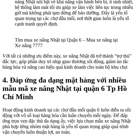
nâng Nhật nổi bật về khả năng vận hành bền bỉ, ít sinh nhiệt,
hệ thống làm mát tối ưu giúp xe làm việc liên tục trong nhiều
giờ mà không phải tạm dừng để bảo dưỡng. Đây là yếu tố
quan trọng tại các chợ đầu mối, nơi thời gian luôn là yếu tố
cạnh tranh quyết định.
Tìm mua xe nâng Nhật tại Quận 6 – Mua xe nâng tại
Xe nâng 7777
Với tất cả những ưu điểm này, xe nâng Nhật đã trở thành “trợ thủ”
đắc lực, góp phần duy trì nhịp giao thương sôi động, giảm ùn tắc
hàng hóa và nâng cao hiệu quả kinh doanh cho toàn bộ khu chợ.
4.
Đáp ứng đa dạng mặt hàng với nhiều
mẫu mã xe nâng Nhật tại quận 6 Tp Hồ
Chí Minh
Hoạt động kinh doanh tại các chợ đầu mối quận 6 luôn diễn ra sôi
động với vô số loại hàng hóa cần luân chuyển mỗi ngày. Để đáp
ứng trọn vẹn đặc thù đa dạng ấy, việc lựa chọn mẫu xe nâng Nhật
phù hợp từng nhóm mặt hàng là yếu tố quan trọng giúp quá trình
vận chuyển luôn thuận lợi, an toàn.