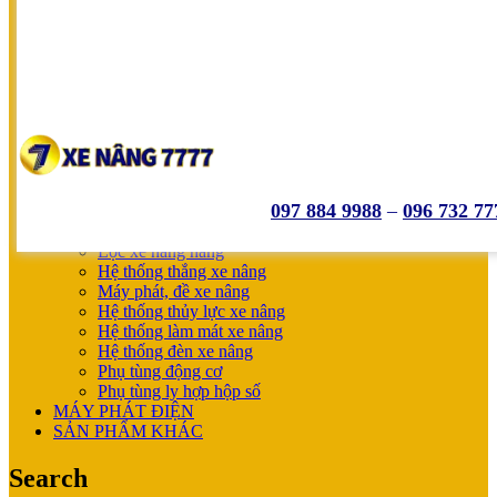
SUMITOMO
NICHIYU
SHINKO
UNICARRIERS
SẢN PHẨM ƯU ĐÃI
XE NÂNG HOÀN THIỆN CHO KHÁCH
MÁY SẠC BÌNH ĐIỆN
XE NÂNG TAY
XE NÂNG TAY
XE NÂNG TAY ĐIỆN
097 884 9988
–
096 732 77
XE NÂNG MỚI
PHỤ TÙNG
Lọc xe nâng hàng
Hệ thống thắng xe nâng
Máy phát, đề xe nâng
Hệ thống thủy lực xe nâng
Hệ thống làm mát xe nâng
Hệ thống đèn xe nâng
Phụ tùng động cơ
Phụ tùng ly hợp hộp số
MÁY PHÁT ĐIỆN
SẢN PHẨM KHÁC
Search