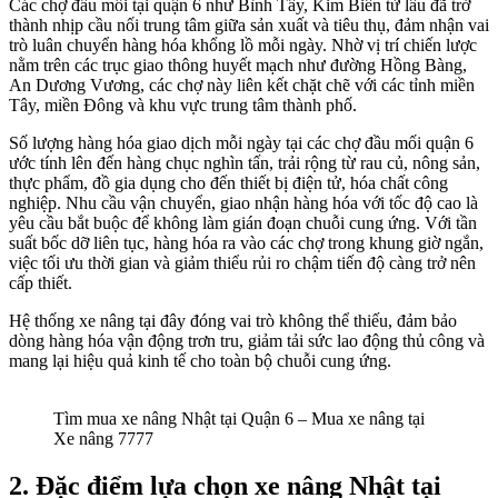
Các chợ đầu mối tại quận 6 như Bình Tây, Kim Biên từ lâu đã trở
thành nhịp cầu nối trung tâm giữa sản xuất và tiêu thụ, đảm nhận vai
trò luân chuyển hàng hóa khổng lồ mỗi ngày. Nhờ vị trí chiến lược
nằm trên các trục giao thông huyết mạch như đường Hồng Bàng,
An Dương Vương, các chợ này liên kết chặt chẽ với các tỉnh miền
Tây, miền Đông và khu vực trung tâm thành phố.
Số lượng hàng hóa giao dịch mỗi ngày tại các chợ đầu mối quận 6
ước tính lên đến hàng chục nghìn tấn, trải rộng từ rau củ, nông sản,
thực phẩm, đồ gia dụng cho đến thiết bị điện tử, hóa chất công
nghiệp. Nhu cầu vận chuyển, giao nhận hàng hóa với tốc độ cao là
yêu cầu bắt buộc để không làm gián đoạn chuỗi cung ứng. Với tần
suất bốc dỡ liên tục, hàng hóa ra vào các chợ trong khung giờ ngắn,
việc tối ưu thời gian và giảm thiểu rủi ro chậm tiến độ càng trở nên
cấp thiết.
Hệ thống xe nâng tại đây đóng vai trò không thể thiếu, đảm bảo
dòng hàng hóa vận động trơn tru, giảm tải sức lao động thủ công và
mang lại hiệu quả kinh tế cho toàn bộ chuỗi cung ứng.
Tìm mua xe nâng Nhật tại Quận 6 – Mua xe nâng tại
Xe nâng 7777
2.
Đặc điểm lựa chọn xe nâng Nhật tại