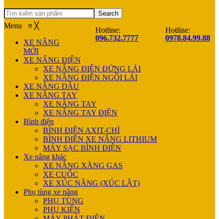
Search
Menu
≡
╳
Hotline:
Hotline:
096.732.7777
0978.84.99.88
XE NÂNG
MỚI
XE NÂNG ĐIỆN
XE NÂNG ĐIỆN ĐỨNG LÁI
XE NÂNG ĐIỆN NGỒI LÁI
XE NÂNG DẦU
XE NÂNG TAY
XE NÂNG TAY
XE NÂNG TAY ĐIỆN
Bình điện
BÌNH ĐIỆN AXIT-CHÌ
BÌNH ĐIỆN XE NÂNG LITHIUM
MÁY SẠC BÌNH ĐIỆN
Xe nâng khác
XE NÂNG XĂNG GAS
XE CUỐC
XE XÚC NÂNG (XÚC LẬT)
Phụ tùng xe nâng
PHỤ TÙNG
PHỤ KIỆN
MÁY PHÁT ĐIỆN