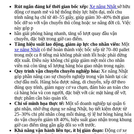
Rút ngắn đáng kể thời gian bốc xếp:
Xe nâng Nhật
sở hữu
động cơ mạnh mẽ và hệ thống thủy lực hiện đại, mỗi chu
trình nâng hạ chỉ từ 40–55 giây, giúp giảm 30–40% thời gian
bốc dỡ so với vận chuyển thủ công hoặc xe nâng đời cũ. Việc
này góp p
hần giải phóng hàng nhanh, tăng số lượt quay đầu vận
chuyển, đặc biệt trong giờ cao điểm.
Tăng hiệu suất lao động, giảm áp lực cho nhân viên:
Một
xe nâng Nhật
có thể hoàn thành việc bốc xếp từ 70–80 pallet
trong một ca 8 tiếng mà không phát sinh lỗi hoặc phải dừng
đột xuất. Điều này không chỉ giúp giảm mệt mỏi cho nhân
viên mà còn tăng số lượng hàng hóa giao nhận trong ngày.
Quy trình vận chuyển chuyên nghiệp hóa:
Xe nâng Nhật
góp phần nâng cao sự chuyên nghiệp trong vận hành tại các
chợ đầu mối. Hàng hóa được nâng, di chuyển, xếp dỡ theo
đúng quy trình, giảm nguy cơ va chạm, đảm bảo an toàn cho
cả hàng hóa và con người, đặc biệt với các mặt hàng dễ vỡ,
thực phẩm cần bảo quản tốt.
Chỉ số minh họa thực tế:
Một số doanh nghiệp tại quận 6
ghi nhận, nhờ ứng dụng xe nâng Nhật, họ tiết kiệm được từ
25–30% chi phí nhân công mỗi tháng, tỷ lệ hư hỏng hàng hóa
do vận chuyển giảm tới 40%, hiệu suất giao nhận trong khung
giờ cao điểm tăng gần gấp đôi so với trước.
Khả năng vận hành liên tục, ít bị gián đoạn:
Động cơ xe