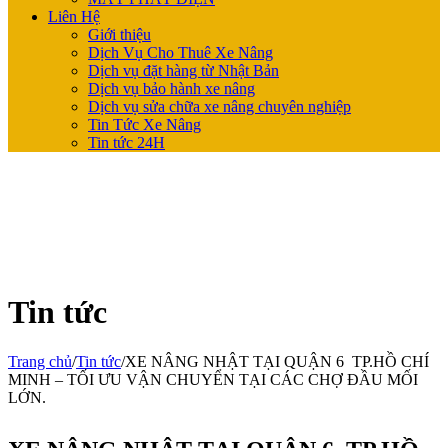
Liên Hệ
Giới thiệu
Dịch Vụ Cho Thuê Xe Nâng
Dịch vụ đặt hàng từ Nhật Bản
Dịch vụ bảo hành xe nâng
Dịch vụ sửa chữa xe nâng chuyên nghiệp
Tin Tức Xe Nâng
Tin tức 24H
Tin tức
Trang chủ
/
Tin tức
/
XE NÂNG NHẬT TẠI QUẬN 6 TP.HỒ CHÍ
MINH – TỐI ƯU VẬN CHUYỂN TẠI CÁC CHỢ ĐẦU MỐI
LỚN.