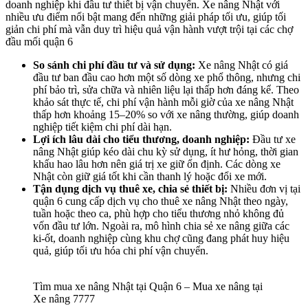
doanh nghiệp khi đầu tư thiết bị vận chuyển. Xe nâng Nhật với
nhiều ưu điểm nổi bật mang đến những giải pháp tối ưu, giúp tối
giản chi phí mà vẫn duy trì hiệu quả vận hành vượt trội tại các chợ
đầu mối quận 6
So sánh chi phí đầu tư và sử dụng:
Xe nâng Nhật có giá
đầu tư ban đầu cao hơn một số dòng xe phổ thông, nhưng chi
phí bảo trì, sửa chữa và nhiên liệu lại thấp hơn đáng kể. Theo
khảo sát thực tế, chi phí vận hành mỗi giờ của xe nâng Nhật
thấp hơn khoảng 15–20% so với xe nâng thường, giúp doanh
nghiệp tiết kiệm chi phí dài hạn.
Lợi ích lâu dài cho tiểu thương, doanh nghiệp:
Đầu tư xe
nâng Nhật giúp kéo dài chu kỳ sử dụng, ít hư hỏng, thời gian
khấu hao lâu hơn nên giá trị xe giữ ổn định. Các dòng xe
Nhật còn giữ giá tốt khi cần thanh lý hoặc đổi xe mới.
Tận dụng dịch vụ thuê xe, chia sẻ thiết bị:
Nhiều đơn vị tại
quận 6 cung cấp dịch vụ cho thuê xe nâng Nhật theo ngày,
tuần hoặc theo ca, phù hợp cho tiểu thương nhỏ không đủ
vốn đầu tư lớn. Ngoài ra, mô hình chia sẻ xe nâng giữa các
ki-ốt, doanh nghiệp cùng khu chợ cũng đang phát huy hiệu
quả, giúp tối ưu hóa chi phí vận chuyển.
Tìm mua xe nâng Nhật tại Quận 6 – Mua xe nâng tại
Xe nâng 7777