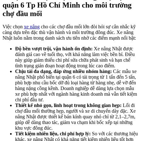
quận 6 Tp Hồ Chí Minh cho môi trường
chợ đầu mối
Việc chọn
xe nâng
cho các chợ đầu mối lớn đòi hỏi sự cân nhắc kỹ
càng dựa trên đặc thù vận hành và môi trường đông đúc. Xe nâng
Nhật luôn nằm trong danh sách ưu tiên nhờ các điểm mạnh nổi bật:
Độ bền vượt trội, vận hành ổn định:
Xe nâng Nhật được
đánh giá cao về tuổi thọ, với khả năng làm việc bền bỉ. Điều
này giúp giảm thiểu chi phí sửa chữa phát sinh và hạn chế
tình trạng gián đoạn hoạt động trong lúc cao điểm.
Chịu tải đa dạng, đáp ứng nhiều nhóm hàng:
Các mẫu xe
nâng Nhật phổ biến tại quận 6 có tải trọng từ 1 tấn đến 5 tấn,
phù hợp nhu cầu bốc dỡ đủ loại hàng từ hàng nhẹ, dễ vỡ đến
hàng nặng cồng kềnh. Doanh nghiệp dễ dàng lựa chọn mẫu
xe phù hợp nhất với ngành hàng kinh doanh mà vẫn tiết kiệm
chi phí đầu tư.
Thiết kế nhỏ gọn, linh hoạt trong không gian hẹp:
Lối đi
chợ đầu mối thường hẹp, người và xe di chuyển dày đặc. Xe
nâng Nhật được thiết kế bán kính quay nhỏ chỉ từ 2,1–2,7m,
giúp dễ dàng thao tác, giảm va chạm khi bốc xếp tại những
khu vực đông đúc.
Tiết kiệm nhiên liệu, chi phí hợp lý:
So với các thương hiệu
khác, xe nâng Nhật có khả năng tiết kiệm nhiên liệu tốt hơn