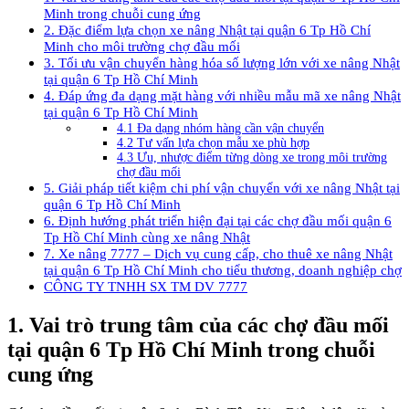
Minh trong chuỗi cung ứng
2. Đặc điểm lựa chọn xe nâng Nhật tại quận 6 Tp Hồ Chí
Minh cho môi trường chợ đầu mối
3. Tối ưu vận chuyển hàng hóa số lượng lớn với xe nâng Nhật
tại quận 6 Tp Hồ Chí Minh
4. Đáp ứng đa dạng mặt hàng với nhiều mẫu mã xe nâng Nhật
tại quận 6 Tp Hồ Chí Minh
4.1 Đa dạng nhóm hàng cần vận chuyển
4.2 Tư vấn lựa chọn mẫu xe phù hợp
4.3 Ưu, nhược điểm từng dòng xe trong môi trường
chợ đầu mối
5. Giải pháp tiết kiệm chi phí vận chuyển với xe nâng Nhật tại
quận 6 Tp Hồ Chí Minh
6. Định hướng phát triển hiện đại tại các chợ đầu mối quận 6
Tp Hồ Chí Minh cùng xe nâng Nhật
7. Xe nâng 7777 – Dịch vụ cung cấp, cho thuê xe nâng Nhật
tại quận 6 Tp Hồ Chí Minh cho tiểu thương, doanh nghiệp chợ
CÔNG TY TNHH SX TM DV 7777
1.
Vai trò trung tâm của các chợ đầu mối
tại quận 6 Tp Hồ Chí Minh trong chuỗi
cung ứng