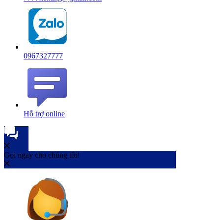
0967327777
Hỗ trợ online
Gọi ngay cho chúng tôi!