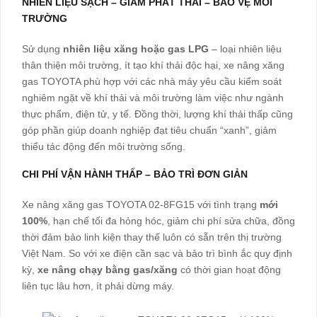
NHIÊN LIỆU SẠCH – GIẢM PHÁT THẢI – BẢO VỆ MÔI
TRƯỜNG
Sử dụng
nhiên liệu xăng hoặc gas LPG
– loại nhiên liệu
thân thiện môi trường, ít tạo khí thải độc hại, xe nâng xăng
gas TOYOTA phù hợp với các nhà máy yêu cầu kiểm soát
nghiêm ngặt về khí thải và môi trường làm việc như ngành
thực phẩm, điện tử, y tế. Đồng thời, lượng khí thải thấp cũng
góp phần giúp doanh nghiệp đạt tiêu chuẩn “xanh”, giảm
thiểu tác động đến môi trường sống.
CHI PHÍ VẬN HÀNH THẤP – BẢO TRÌ ĐƠN GIẢN
Xe nâng xăng gas TOYOTA 02-8FG15 với tình trạng
mới
100%
, hạn chế tối đa hỏng hóc, giảm chi phí sửa chữa, đồng
thời đảm bảo linh kiện thay thế luôn có sẵn trên thị trường
Việt Nam. So với xe điện cần sạc và bảo trì bình ắc quy định
kỳ,
xe nâng chạy bằng gas/xăng
có thời gian hoạt động
liên tục lâu hơn, ít phải dừng máy.