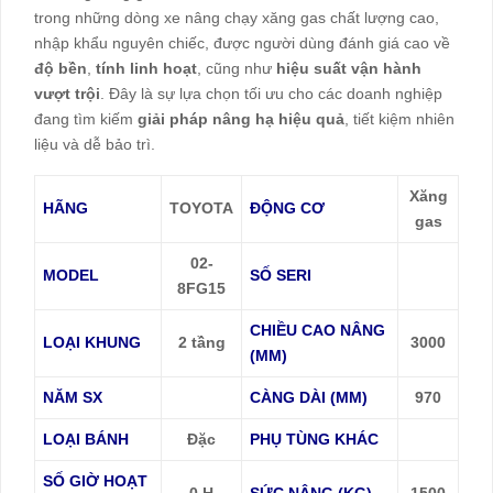
trong những dòng xe nâng chạy xăng gas chất lượng cao,
nhập khẩu nguyên chiếc, được người dùng đánh giá cao về
độ bền
,
tính linh hoạt
, cũng như
hiệu suất vận hành
vượt trội
. Đây là sự lựa chọn tối ưu cho các doanh nghiệp
đang tìm kiếm
giải pháp nâng hạ hiệu quả
, tiết kiệm nhiên
liệu và dễ bảo trì.
Xăng
HÃNG
TOYOTA
ĐỘNG CƠ
gas
02-
MODEL
SỐ SERI
8FG15
CHIỀU CAO NÂNG
LOẠI KHUNG
2 tầng
3000
(MM)
NĂM SX
CÀNG DÀI (MM)
970
LOẠI BÁNH
Đặc
PHỤ TÙNG KHÁC
SỐ GIỜ HOẠT
0 H
SỨC NÂNG (KG)
1500