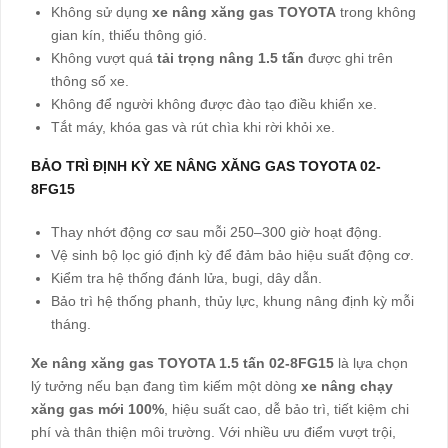
Không sử dụng
xe nâng xăng gas TOYOTA
trong không
gian kín, thiếu thông gió.
Không vượt quá
tải trọng nâng 1.5 tấn
được ghi trên
thông số xe.
Không để người không được đào tạo điều khiển xe.
Tắt máy, khóa gas và rút chìa khi rời khỏi xe.
BẢO TRÌ ĐỊNH KỲ XE NÂNG XĂNG GAS TOYOTA 02-
8FG15
Thay nhớt động cơ sau mỗi 250–300 giờ hoạt động.
Vệ sinh bộ lọc gió định kỳ để đảm bảo hiệu suất động cơ.
Kiểm tra hệ thống đánh lửa, bugi, dây dẫn.
Bảo trì hệ thống phanh, thủy lực, khung nâng định kỳ mỗi
tháng.
Xe nâng xăng gas TOYOTA 1.5 tấn 02-8FG15
là lựa chọn
lý tưởng nếu bạn đang tìm kiếm một dòng
xe nâng chạy
xăng gas mới 100%
, hiệu suất cao, dễ bảo trì, tiết kiệm chi
phí và thân thiện môi trường. Với nhiều ưu điểm vượt trội,