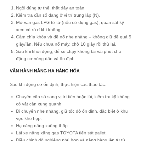
Ngồi đúng tư thế, thắt dây an toàn.
Kiểm tra cần số đang ở vị trí trung lập (N).
Mở van gas LPG từ từ (nếu sử dụng gas), quan sát kỹ
xem có rò rỉ khí không.
Cắm chìa khóa và đề nổ nhẹ nhàng – không giữ đề quá 5
giây/lần. Nếu chưa nổ máy, chờ 10 giây rồi thử lại.
Sau khi khởi động, để xe chạy không tải vài phút cho
động cơ nóng dần và ổn định.
VẬN HÀNH NÂNG HẠ HÀNG HÓA
Sau khi động cơ ổn định, thực hiện các thao tác:
Chuyển cần số sang vị trí tiến hoặc lùi, kiểm tra kỹ không
có vật cản xung quanh.
Di chuyển nhẹ nhàng, giữ tốc độ ổn định, đặc biệt ở khu
vực kho hẹp.
Hạ càng nâng xuống thấp.
Lái xe nâng xăng gas TOYOTA tiến sát pallet.
Điều chỉnh độ nghiêng phù hợp và nâng hàng lên từ từ.