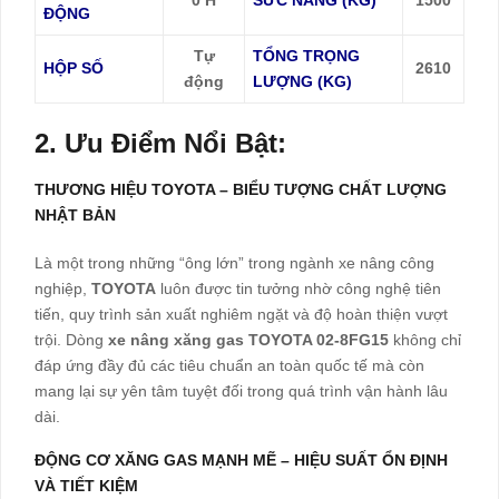
ĐỘNG
Tự
TỔNG TRỌNG
HỘP SỐ
2610
động
LƯỢNG (KG)
2. Ưu Điểm Nổi Bật:
THƯƠNG HIỆU TOYOTA – BIỂU TƯỢNG CHẤT LƯỢNG
NHẬT BẢN
Là một trong những “ông lớn” trong ngành xe nâng công
nghiệp,
TOYOTA
luôn được tin tưởng nhờ công nghệ tiên
tiến, quy trình sản xuất nghiêm ngặt và độ hoàn thiện vượt
trội. Dòng
xe nâng xăng gas TOYOTA 02-8FG15
không chỉ
đáp ứng đầy đủ các tiêu chuẩn an toàn quốc tế mà còn
mang lại sự yên tâm tuyệt đối trong quá trình vận hành lâu
dài.
ĐỘNG CƠ XĂNG GAS MẠNH MẼ – HIỆU SUẤT ỔN ĐỊNH
VÀ TIẾT KIỆM