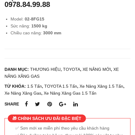
0978.84.99.88
1.8
1.5
tấn
tấn
Model:
02-8FG15
UNI
UNI
Sức nâng:
1500 kg
CA
CA
Chiều cao nâng:
3000 mm
RRI
RRI
ER
ER
S
S
FD1
FD1
DANH MỤC:
THƯƠNG HIỆU
,
TOYOTA
,
XE NÂNG MỚI
,
8T1
XE
5T1
NÂNG XĂNG GAS
4 –
4
NE
TỪ KHÓA:
1.5 Tấn
,
TOYOTA 1.5 Tấn
,
Xe Nâng Xăng 1.5 Tấn
,
W
Xe Nâng Xăng Gas
,
Xe Nâng Xăng Gas 1.5 Tấn
100
SHARE
%
🎁 CHÍNH SÁCH ƯU ĐÃI ĐẶC BIỆT
Sơn mới xe miễn phí theo yêu cầu khách hàng