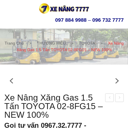
097 884 9988
–
096 732 7777
Trang Chủ
>
THƯƠNG HIỆU
>
TOYOTA
>
Xe Nâng
Xăng Gas 1.5 Tấn TOYOTA 02-8FG15 – NEW 100%
Xe Nâng Xăng Gas 1.5
Tấn TOYOTA 02-8FG15 –
e
e
Nân
nân
NEW 100%
g
g
Gọi tư vấn
0967.32.7777
-
Dầu
dầu