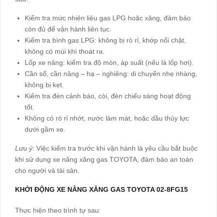
Kiểm tra mức nhiên liệu gas LPG hoặc xăng, đảm bảo
còn đủ để vận hành liên tục.
Kiểm tra bình gas LPG: không bị rò rỉ, khớp nối chặt,
không có mùi khí thoát ra.
Lốp xe nâng: kiểm tra độ mòn, áp suất (nếu là lốp hơi).
Cần số, cần nâng – hạ – nghiêng: di chuyển nhẹ nhàng,
không bị kẹt.
Kiểm tra đèn cảnh báo, còi, đèn chiếu sáng hoạt động
tốt.
Không có rò rỉ nhớt, nước làm mát, hoặc dầu thủy lực
dưới gầm xe.
Lưu ý
: Việc kiểm tra trước khi vận hành là yêu cầu bắt buộc
khi sử dụng xe nâng xăng gas TOYOTA, đảm bảo an toàn
cho người và tài sản.
KHỞI ĐỘNG XE NÂNG XĂNG GAS TOYOTA 02-8FG15
Thực hiện theo trình tự sau: