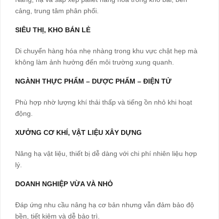
cảng, trung tâm phân phối.
SIÊU THỊ, KHO BÁN LẺ
Di chuyển hàng hóa nhẹ nhàng trong khu vực chật hẹp mà
không làm ảnh hưởng đến môi trường xung quanh.
NGÀNH THỰC PHẨM – DƯỢC PHẨM – ĐIỆN TỬ
Phù hợp nhờ lượng khí thải thấp và tiếng ồn nhỏ khi hoạt
động.
XƯỞNG CƠ KHÍ, VẬT LIỆU XÂY DỰNG
Nâng hạ vật liệu, thiết bị dễ dàng với chi phí nhiên liệu hợp
lý.
DOANH NGHIỆP VỪA VÀ NHỎ
Đáp ứng nhu cầu nâng hạ cơ bản nhưng vẫn đảm bảo độ
bền, tiết kiệm và dễ bảo trì.