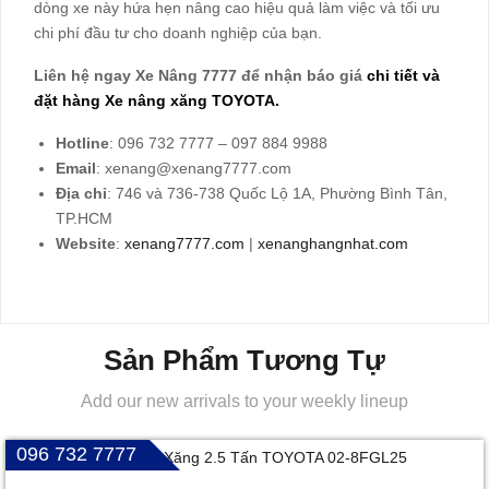
dòng xe này hứa hẹn nâng cao hiệu quả làm việc và tối ưu
chi phí đầu tư cho doanh nghiệp của bạn.
Liên hệ ngay Xe Nâng 7777 để nhận báo giá
chi tiết và
đặt hàng Xe nâng xăng TOYOTA.
Hotline
: 096 732 7777 – 097 884 9988
Email
:
xenang@xenang7777.com
Địa chỉ
: 746 và 736-738 Quốc Lộ 1A, Phường Bình Tân,
TP.HCM
Website
:
xenang7777.com
|
xenanghangnhat.com
Sản Phẩm Tương Tự
Add our new arrivals to your weekly lineup
096 732 7777