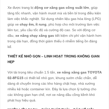
Xe được trang bị
động cơ xăng gas công suất lớn
, giúp
tăng tốc nhanh, vận hành mượt mà và bền bỉ trong điều kiện
làm việc khắc nghiệt. Sử dụng nhiên liệu gas hóa lỏng (LPG)
giúp xe
chạy êm, ít rung
, phù hợp cho môi trường làm việc
liên tục, yêu cầu tốc độ và cường độ cao. So với động cơ
dầu,
xe nâng chạy xăng gas
tiết kiệm chi phí vận hành hơn
trong dài hạn, đồng thời giảm thiểu ô nhiễm tiếng ồn đáng
kể.
THIẾT KẾ NHỎ GỌN – LINH HOẠT TRONG KHÔNG GIAN
HẸP
Với tải trọng tiêu chuẩn 1.5 tấn,
xe nâng xăng gas TOYOTA
02-8FG15
có thiết kế nhỏ gọn, khung sườn chắc chắn, dễ
dàng di chuyển trong các kho hàng chật hẹp, nhà xưởng
nhiều kệ hoặc container kín. Đây là lựa chọn lý tưởng cho
các không gian hạn chế, nơi xe nâng dầu cồng kềnh khó
phát huy hiệu quả.