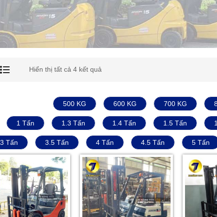
Hiển thị tất cả 4 kết quả
500 KG
600 KG
700 KG
1 Tấn
1.3 Tấn
1.4 Tấn
1.5 Tấn
3 Tấn
3.5 Tấn
4 Tấn
4.5 Tấn
5 Tấn