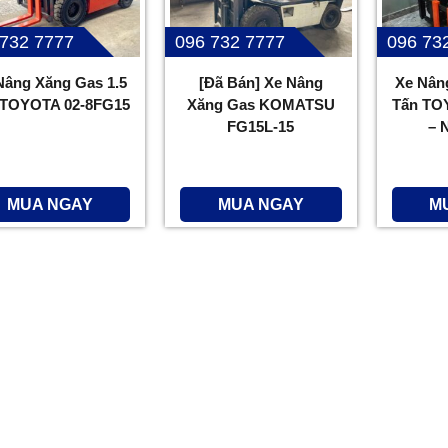
 732 7777
096 732 7777
096 73
Nâng Xăng Gas 1.5
[Đã Bán] Xe Nâng
Xe Nân
 TOYOTA 02-8FG15
Xăng Gas KOMATSU
Tấn TO
FG15L-15
– 
MUA NGAY
MUA NGAY
M