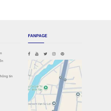
FANPAGE
án
ển
h
hông tin