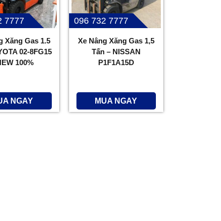
2 7777
096 732 7777
g Xăng Gas 1.5
Xe Nâng Xăng Gas 1,5
YOTA 02-8FG15
Tấn – NISSAN
NEW 100%
P1F1A15D
UA NGAY
MUA NGAY