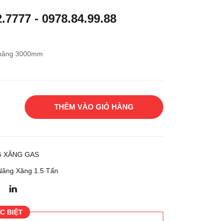
g
g
2.7777
-
0978.84.99.88
xăn
xăn
g
g
TO
gas
 nâng 3000mm
YO
NIS
TA
SA
8F
N
G30
P1F
THÊM VÀO GIỎ HÀNG
1A1
5D
G XĂNG GAS
Nâng Xăng 1.5 Tấn
C BIỆT