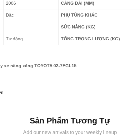
2006
CÀNG DÀI (MM)
Đặc
PHỤ TÙNG KHÁC
SỨC NÂNG (KG)
Tự động
TỔNG TRỌNG LƯỢNG (KG)
gay xe nâng xăng TOYOTA 02-7FGL15
vn
Sản Phẩm Tương Tự
Add our new arrivals to your weekly lineup