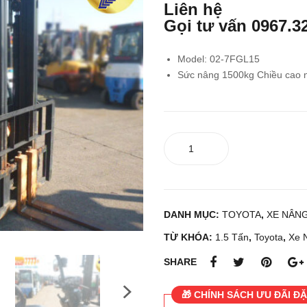
Liên hệ
Gọi tư vấn
0967.3
Model: 02-7FGL15
Sức nâng 1500kg Chiều cao
Xe
nâng
xăng
TOYOTA
02-
DANH MỤC:
TOYOTA
,
XE NÂN
7FGL15
số
TỪ KHÓA:
1.5 Tấn
,
Toyota
,
Xe 
lượng
SHARE
🎁 CHÍNH SÁCH ƯU ĐÃI ĐẶ