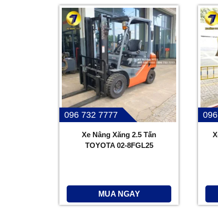
096 732 7777
096
Xe Nâng Xăng 2.5 Tấn
X
TOYOTA 02-8FGL25
MUA NGAY