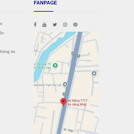
FANPAGE
án
ển
h
hông tin