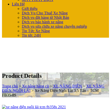
Liên Hệ
Giới thiệu
Dịch Vụ Cho Thuê Xe Nâng
Dịch vụ đặt hàng từ Nhật Bản
Dịch vụ bảo hành xe nâng
Dịch vụ sửa chữa xe nâng chuyên nghiệp
Tin Tức Xe Nâng
Tin tức 24H
Product Details
Trang chủ
>
Xe nâng hàng cũ
>
XE NÂNG ĐIỆN
>
XE NÂNG
ĐIỆN NGỒI LÁI
>
Xe Nâng Điện Ngồi Lái 3,5 Tấn – TCM
FB35-8S