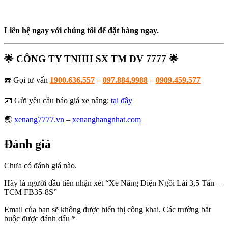
Liên hệ ngay với chúng tôi để đặt hàng ngay.
🌟
CÔNG TY TNHH SX TM DV 7777
🌟
☎️ Gọi tư vấn
1900.636.557
–
097.884.9988
–
0909.459.577
📧
Gửi yêu cầu báo giá xe nâng:
tại đây
🌏
xenang7777.vn
–
xenanghangnhat.com
Đánh giá
Chưa có đánh giá nào.
Hãy là người đầu tiên nhận xét “Xe Nâng Điện Ngồi Lái 3,5 Tấn –
TCM FB35-8S
”
Email của bạn sẽ không được hiển thị công khai.
Các trường bắt
buộc được đánh dấu
*