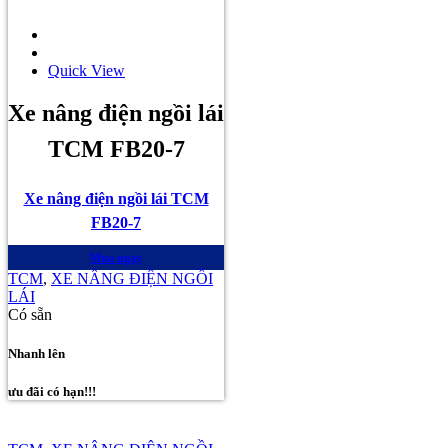
Quick View
Xe nâng điện ngồi lái
TCM FB20-7
Xe nâng điện ngồi lái TCM
FB20-7
Mua ngay
TCM
,
XE NÂNG ĐIỆN NGỒI
LÁI
Có sẵn
Nhanh lên
ưu đãi có hạn!!!