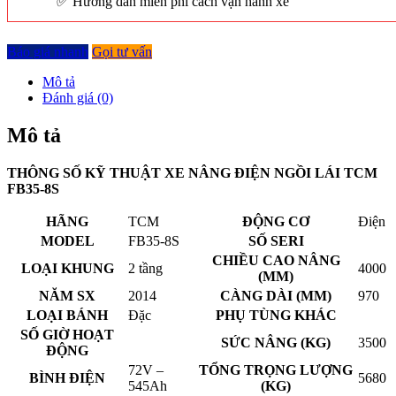
Hướng dẫn miễn phí cách vận hành xe
Báo giá nhanh
Gọi tư vấn
Mô tả
Đánh giá (0)
Mô tả
THÔNG SỐ KỸ THUẬT XE NÂNG ĐIỆN NGỒI LÁI TCM
FB35-8S
HÃNG
TCM
ĐỘNG CƠ
Điện
MODEL
FB35-8S
SỐ SERI
CHIỀU CAO NÂNG
LOẠI KHUNG
2 tầng
4000
(MM)
NĂM SX
2014
CÀNG DÀI (MM)
970
LOẠI BÁNH
Đặc
PHỤ TÙNG KHÁC
SỐ GIỜ HOẠT
SỨC NÂNG (KG)
3500
ĐỘNG
72V –
TỔNG TRỌNG LƯỢNG
BÌNH ĐIỆN
5680
545Ah
(KG)