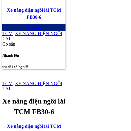
Xe nâng điện ngồi lái TCM
FB30-6
Mua ngay
TCM
,
XE NÂNG ĐIỆN NGỒI
LÁI
Có sẵn
Nhanh lên
ưu đãi có hạn!!!
TCM
,
XE NÂNG ĐIỆN NGỒI
LÁI
Xe nâng điện ngồi lái
TCM FB30-6
Xe nâng điện ngồi lái TCM