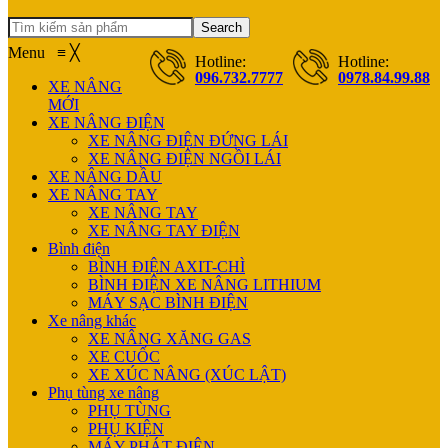
Search
Menu
≡
╳
Hotline:
Hotline:
096.732.7777
0978.84.99.88
XE NÂNG
MỚI
XE NÂNG ĐIỆN
XE NÂNG ĐIỆN ĐỨNG LÁI
XE NÂNG ĐIỆN NGỒI LÁI
XE NÂNG DẦU
XE NÂNG TAY
XE NÂNG TAY
XE NÂNG TAY ĐIỆN
Bình điện
BÌNH ĐIỆN AXIT-CHÌ
BÌNH ĐIỆN XE NÂNG LITHIUM
MÁY SẠC BÌNH ĐIỆN
Xe nâng khác
XE NÂNG XĂNG GAS
XE CUỐC
XE XÚC NÂNG (XÚC LẬT)
Phụ tùng xe nâng
PHỤ TÙNG
PHỤ KIỆN
MÁY PHÁT ĐIỆN