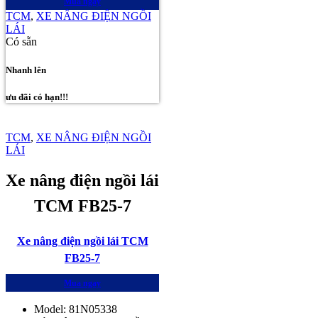
Mua ngay
TCM
,
XE NÂNG ĐIỆN NGỒI
LÁI
Có sẵn
Nhanh lên
ưu đãi có hạn!!!
TCM
,
XE NÂNG ĐIỆN NGỒI
LÁI
Xe nâng điện ngồi lái
TCM FB25-7
Xe nâng điện ngồi lái TCM
FB25-7
Mua ngay
Model: 81N05338