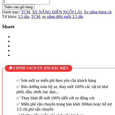
Thêm vào giỏ hàng
Danh mục:
TCM
,
XE NÂNG ĐIỆN NGỒI LÁI
,
Xe nâng hàng cũ
Từ khóa:
3.5 tấn
,
TCM
,
xe nâng điện ngồi 3.5 tấn
Share
🎁 CHÍNH SÁCH ƯU ĐÃI ĐẶC BIỆT
Sơn mới xe miễn phí theo yêu cầu khách hàng
Bảo dưỡng toàn bộ xe, thay mới 100% các vật tư như
phốt, dầu, nhớt, bạc đạn...
Thay bình đề mới 100% (đối với xe động cơ)
Miễn phí vận chuyển trong bán kính 300km hoặc hỗ trợ
1/2 chi phí vận chuyển