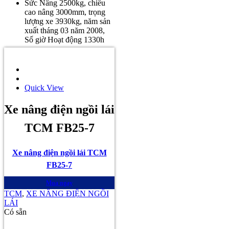
Sức Nâng 2500kg, chiều
cao nâng 3000mm, trọng
lượng xe 3930kg, năm sản
xuất tháng 03 năm 2008,
Số giờ Hoạt động 1330h
Quick View
Xe nâng điện ngồi lái
TCM FB25-7
Xe nâng điện ngồi lái TCM
FB25-7
Mua ngay
TCM
,
XE NÂNG ĐIỆN NGỒI
LÁI
Có sẵn