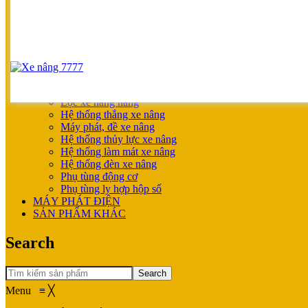
SẢN PHẨM ƯU ĐÃI
XE NÂNG HOÀN THIỆN CHO KHÁCH
MÁY SẠC BÌNH ĐIỆN
XE NÂNG TAY
XE NÂNG TAY
XE NÂNG TAY ĐIỆN
XE NÂNG MỚI
PHỤ TÙNG
Lọc xe nâng hàng
Hệ thống thắng xe nâng
Máy phát, đề xe nâng
Hệ thống thủy lực xe nâng
Hệ thống làm mát xe nâng
Hệ thống đèn xe nâng
Phụ tùng động cơ
Phụ tùng ly hợp hộp số
MÁY PHÁT ĐIỆN
SẢN PHẨM KHÁC
Search
Search
Menu
≡
╳