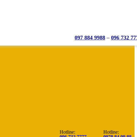
097 884 9988
–
096 732 77
Hotline:
Hotline:
096.732.7777
0978.84.99.88