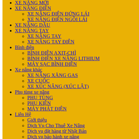
XE NÂNG MỚI
XE NÂNG ĐIỆN
XE NÂNG ĐIỆN ĐỨNG LÁI
XE NÂNG ĐIỆN NGỒI LÁI
XE NÂNG DẦU
XE NÂNG TAY
XE NÂNG TAY
XE NÂNG TAY ĐIỆN
Bình điện
BÌNH ĐIỆN AXIT-CHÌ
BÌNH ĐIỆN XE NÂNG LITHIUM
MÁY SẠC BÌNH ĐIỆN
Xe nâng khác
XE NÂNG XĂNG GAS
XE CUỐC
XE XÚC NÂNG (XÚC LẬT)
Phụ tùng xe nâng
PHỤ TÙNG
PHỤ KIỆN
MÁY PHÁT ĐIỆN
Liên Hệ
Giới thiệu
Dịch Vụ Cho Thuê Xe Nâng
Dịch vụ đặt hàng từ Nhật Bản
Dịch vụ bảo hành xe nâng