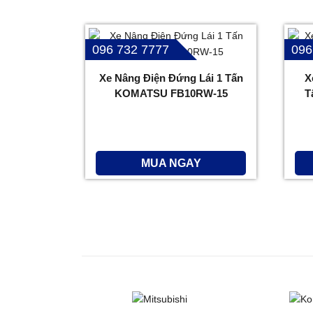
096 732 7777
096
Xe Nâng Điện Đứng Lái 1 Tấn
X
KOMATSU FB10RW-15
T
MUA NGAY