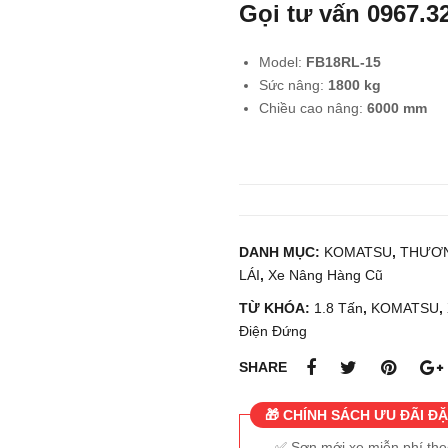
Gọi tư vấn
0967.3
Model:
FB18RL-15
Sức nâng:
18
00 kg
Chiều cao nâng:
6000
mm
DANH MỤC:
KOMATSU
,
THƯƠN
LÁI
,
Xe Nâng Hàng Cũ
TỪ KHÓA:
1.8 Tấn
,
KOMATSU
,
Điện Đứng
SHARE
🎁 CHÍNH SÁCH ƯU ĐÃI ĐẶ
Sơn mới xe miễn phí th