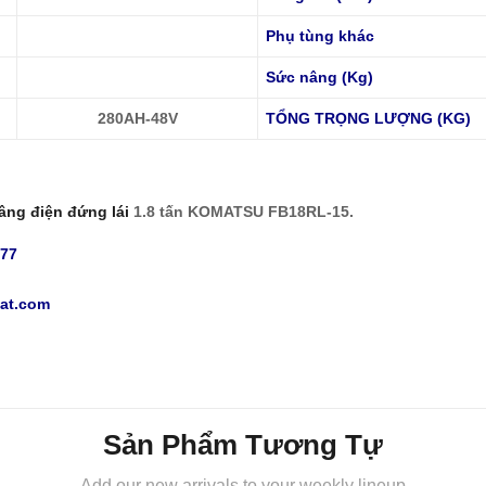
Phụ tùng khác
Sức nâng (Kg)
280AH-48V
TỔNG TRỌNG LƯỢNG (KG)
âng điện đứng lái
1.8 tấn KOMATSU FB18RL-15.
777
at.com
Sản Phẩm Tương Tự
Add our new arrivals to your weekly lineup