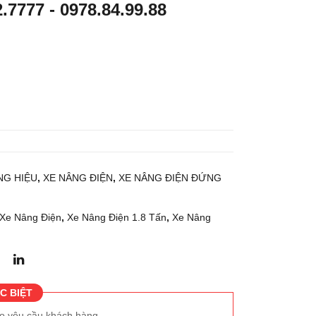
2.7777
-
0978.84.99.88
g
g
điện
điện
ngồi
ngồi
lái
lái
2.5
2.5
tấn
tấn
KO
TO
MA
YO
TS
TA
G HIỆU
,
XE NÂNG ĐIỆN
,
XE NÂNG ĐIỆN ĐỨNG
U
8FB
FB2
25
Xe Nâng Điện
,
Xe Nâng Điện 1.8 Tấn
,
Xe Nâng
5-
12
C BIỆT
eo yêu cầu khách hàng