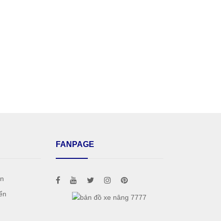
FANPAGE
án
ển
h