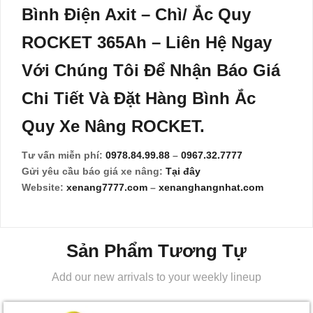
Bình Điện Axit – Chì/ Ắc Quy
ROCKET 365Ah
–
Liên Hệ Ngay
Với Chúng Tôi Để Nhận Báo Giá
Chi Tiết Và Đặt Hàng Bình Ắc
Quy Xe Nâng ROCKET.
Tư vấn miễn phí:
0978.84.99.88
–
0967.32.7777
Gửi yêu cầu báo giá xe nâng:
Tại đây
Website:
xenang7777.com
–
xenanghangnhat.com
Sản Phẩm Tương Tự
Add our new arrivals to your weekly lineup