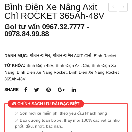
Bình Điện Xe Nâng Axit
Chì ROCKET 365Ah-48V
ình
ình
Điệ
Điệ
Gọi tư vấn
0967.32.7777
-
n
n
0978.84.99.88
Xe
Xe
Nân
Nân
g
g
DANH MỤC:
BÌNH ĐIỆN
,
BÌNH ĐIỆN AXIT-CHÌ
,
Bình Rocket
Axit
Axit
TỪ KHÓA:
Bình Điện 48V
,
Bình Điện Axit Chì
,
Bình Điện Xe
Chì
Chì
Nâng
,
Bình Điện Xe Nâng Rocket
,
Bình Điện Xe Nâng Rocket
RO
RO
365Ah-48V
CK
CK
SHARE
ET
ET
335
400
🎁 CHÍNH SÁCH ƯU ĐÃI ĐẶC BIỆT
Ah-
Ah-
Sơn mới xe miễn phí theo yêu cầu khách hàng
48V
48V
Bảo dưỡng toàn bộ xe, thay mới 100% các vật tư như
phốt, dầu, nhớt, bạc đạn...