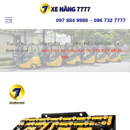
097 884 9988
–
096 732 7777
Trang Chủ
>
BÌNH ĐIỆN
>
BÌNH ĐIỆN AXIT-CHÌ
>
Bình Rocket
>
Bình Điện Xe Nâng Axit Chì ROCKET 365Ah-
48V