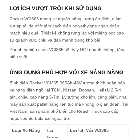
LỢI ÍCH VƯỢT TRỘI KHI SỬ DỤNG
Rocket VCI365 mang lại nguồn năng lượng ổn định, giảm
sụt áp tối đa nhờ tấm cách điện polyethylene ngăn đoản
mạch hiệu quả. Thiết kế chống rung lắc với miếng bọc cao
su quanh cực, chịu va đập mạnh trong kho bãi​
Doanh nghiệp chọn VCI365 sẽ thấy ROI nhanh chóng, tăng
hiệu suất ​
ỨNG DỤNG PHÙ HỢP VỚI XE NÂNG NẶNG
Bình điện Rocket VCI365 365Ah-48V tương thích hoàn hảo
xe nâng điện ngồi lái TCM, Nissan, Doosan, Heli tải 2.5-4
tấn, chiều cao nâng 5-7m. Lý tưởng kho lớn, cảng biển, nhà
máy sản xuất pallet nặng liên tục mà không lo gián đoạn. Tại
Việt Nam, sản phẩm phổ biến cho Reach Truck cao cấp
hoặc counterbalance ngoài trời.​
Loại Xe Nâng
Tải
Lợi Ích Với VCI365
Trọng