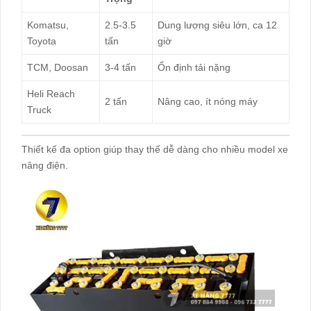
Komatsu,
2.5-3.5
Dung lượng siêu lớn, ca 12
Toyota
tấn
giờ ​
TCM, Doosan
3-4 tấn
Ổn định tải nặng ​
Heli Reach
2 tấn
Nâng cao, ít nóng máy ​
Truck
Thiết kế đa option giúp thay thế dễ dàng cho nhiều model xe
nâng điện.​