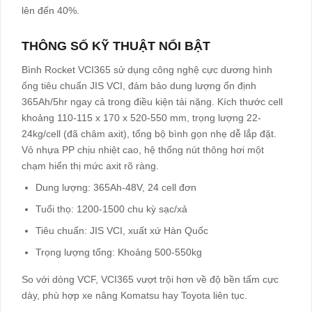
lên đến 40%.​
THÔNG SỐ KỸ THUẬT NỔI BẬT
Bình Rocket VCI365 sử dụng công nghệ cực dương hình
ống tiêu chuẩn JIS VCI, đảm bảo dung lượng ổn định
365Ah/5hr ngay cả trong điều kiện tải nặng. Kích thước cell
khoảng 110-115 x 170 x 520-550 mm, trọng lượng 22-
24kg/cell (đã châm axit), tổng bộ bình gọn nhẹ dễ lắp đặt.
Vỏ nhựa PP chịu nhiệt cao, hệ thống nút thông hơi một
chạm hiển thị mức axit rõ ràng.​
Dung lượng: 365Ah-48V, 24 cell đơn​
Tuổi thọ: 1200-1500 chu kỳ sạc/xả​
Tiêu chuẩn: JIS VCI, xuất xứ Hàn Quốc​
Trọng lượng tổng: Khoảng 500-550kg​
So với dòng VCF, VCI365 vượt trội hơn về độ bền tấm cực
dày, phù hợp xe nâng Komatsu hay Toyota liên tục.​