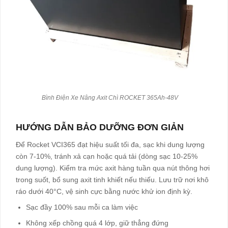
Bình Điện Xe Nâng Axit Chì ROCKET 365Ah-48V
HƯỚNG DẪN BẢO DƯỠNG ĐƠN GIẢN
Để Rocket VCI365 đạt hiệu suất tối đa, sạc khi dung lượng
còn 7-10%, tránh xả cạn hoặc quá tải (dòng sạc 10-25%
dung lượng). Kiểm tra mức axit hàng tuần qua nút thông hơi
trong suốt, bổ sung axit tinh khiết nếu thiếu. Lưu trữ nơi khô
ráo dưới 40°C, vệ sinh cực bằng nước khử ion định kỳ.​
Sạc đầy 100% sau mỗi ca làm việc​
Không xếp chồng quá 4 lớp, giữ thẳng đứng​