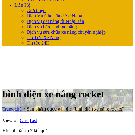
Liên Hệ
Giới thiệu
Dịch Vụ Cho Thuê Xe Nâng
Dịch vụ đặt hàng từ Nhật Bản
Dịch vụ bảo hành xe nâng
Dịch vụ sửa chữa xe nâng chuyên nghiệp
Tin Tức Xe Nâng
Tin tức 24H
bình điện xe nâng rocket
Trang chủ
>
Sản phẩm được gắn thẻ “bình điện xe nâng rocket”
View on
Grid
List
Hiển thị tất cả 7 kết quả