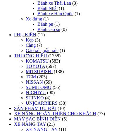
Bánh xe Thái Lan
(3)
Bánh Nhật
(1)
Bánh xe Hàn Quốc
(1)
Xe đứng
(1)
Bánh pu
(1)
Bánh cao su
(0)
PHỤ KIỆN
(11)
Kẹp
(3)
Càng
(7)
Gào xúc, gầu xúc
(1)
THƯƠNG HIỆU
(1758)
KOMATSU
(583)
TOYOTA
(597)
MITSUBISHI
(138)
TCM
(205)
NISSAN
(59)
SUMITOMO
(56)
NICHIYU
(90)
SHINKO
(4)
UNICARRIERS
(38)
SẢN PHẨM ƯU ĐÃI
(10)
XE NÂNG HOÀN THIỆN CHO KHÁCH
(73)
MÁY SẠC BÌNH ĐIỆN
(5)
XE NÂNG TAY
(21)
XE NÂNG TAY
(11)