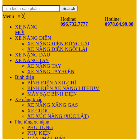
Search
Menu
≡
╳
Hotline:
Hotline:
096.732.7777
0978.84.99.88
XE NÂNG
MỚI
XE NÂNG ĐIỆN
XE NÂNG ĐIỆN ĐỨNG LÁI
XE NÂNG ĐIỆN NGỒI LÁI
XE NÂNG DẦU
XE NÂNG TAY
XE NÂNG TAY
XE NÂNG TAY ĐIỆN
Bình điện
BÌNH ĐIỆN AXIT-CHÌ
BÌNH ĐIỆN XE NÂNG LITHIUM
MÁY SẠC BÌNH ĐIỆN
Xe nâng khác
XE NÂNG XĂNG GAS
XE CUỐC
XE XÚC NÂNG (XÚC LẬT)
Phụ tùng xe nâng
PHỤ TÙNG
PHỤ KIỆN
MÁY PHÁT ĐIỆN