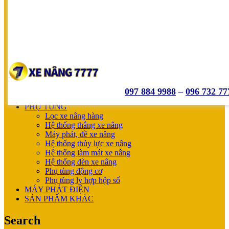
SUMITOMO
NICHIYU
SHINKO
UNICARRIERS
SẢN PHẨM ƯU ĐÃI
XE NÂNG HOÀN THIỆN CHO KHÁCH
MÁY SẠC BÌNH ĐIỆN
XE NÂNG TAY
XE NÂNG TAY
XE NÂNG TAY ĐIỆN
097 884 9988
–
096 732 77
XE NÂNG MỚI
PHỤ TÙNG
Lọc xe nâng hàng
Hệ thống thắng xe nâng
Máy phát, đề xe nâng
Hệ thống thủy lực xe nâng
Hệ thống làm mát xe nâng
Hệ thống đèn xe nâng
Phụ tùng động cơ
Phụ tùng ly hợp hộp số
MÁY PHÁT ĐIỆN
SẢN PHẨM KHÁC
Search