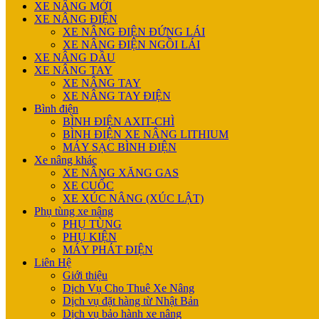
XE NÂNG MỚI
XE NÂNG ĐIỆN
XE NÂNG ĐIỆN ĐỨNG LÁI
XE NÂNG ĐIỆN NGỒI LÁI
XE NÂNG DẦU
XE NÂNG TAY
XE NÂNG TAY
XE NÂNG TAY ĐIỆN
Bình điện
BÌNH ĐIỆN AXIT-CHÌ
BÌNH ĐIỆN XE NÂNG LITHIUM
MÁY SẠC BÌNH ĐIỆN
Xe nâng khác
XE NÂNG XĂNG GAS
XE CUỐC
XE XÚC NÂNG (XÚC LẬT)
Phụ tùng xe nâng
PHỤ TÙNG
PHỤ KIỆN
MÁY PHÁT ĐIỆN
Liên Hệ
Giới thiệu
Dịch Vụ Cho Thuê Xe Nâng
Dịch vụ đặt hàng từ Nhật Bản
Dịch vụ bảo hành xe nâng