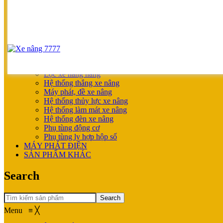
SẢN PHẨM ƯU ĐÃI
XE NÂNG HOÀN THIỆN CHO KHÁCH
MÁY SẠC BÌNH ĐIỆN
XE NÂNG TAY
XE NÂNG TAY
XE NÂNG TAY ĐIỆN
XE NÂNG MỚI
PHỤ TÙNG
Lọc xe nâng hàng
Hệ thống thắng xe nâng
Máy phát, đề xe nâng
Hệ thống thủy lực xe nâng
Hệ thống làm mát xe nâng
Hệ thống đèn xe nâng
Phụ tùng động cơ
Phụ tùng ly hợp hộp số
MÁY PHÁT ĐIỆN
SẢN PHẨM KHÁC
Search
Search
Menu
≡
╳