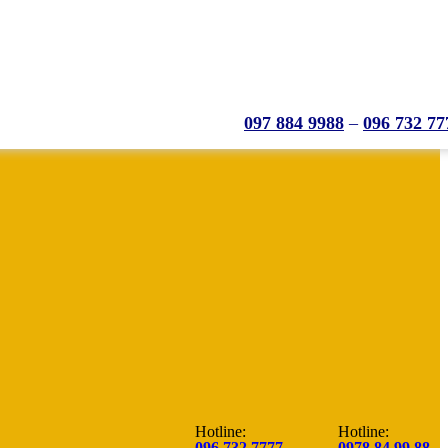
097 884 9988
–
096 732 77
Hotline:
Hotline:
096.732.7777
0978.84.99.88