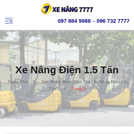
097 884 9988
–
096 732 7777
Xe Nâng Điện 1.5 Tấn
Trang Chủ
>
Sản Phẩm Được Gắn Thẻ “xe Nâng Điện 1.5
Tấn”
>
Trang 5