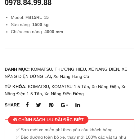
0978.84.99.88
điện
điện
ngồi
đứn
Model:
FB15RL-15
lái
g lái
Sức nâng:
15
00 kg
1.5
1.5
Chiều cao nâng:
4000
mm
tấn
tấn
KO
KO
MA
MA
TS
TS
DANH MỤC:
KOMATSU
,
THƯƠNG HIỆU
,
XE NÂNG ĐIỆN
,
XE
U
U
NÂNG ĐIỆN ĐỨNG LÁI
,
Xe Nâng Hàng Cũ
FB1
FB1
TỪ KHÓA:
KOMATSU
,
KOMATSU 1.5 Tấn
,
Xe Nâng Điện
5-
,
Xe
5RL
Nâng Điện 1.5 Tấn
,
Xe Nâng Điện Đứng
12
-15
SHARE
🎁 CHÍNH SÁCH ƯU ĐÃI ĐẶC BIỆT
Sơn mới xe miễn phí theo yêu cầu khách hàng
Bảo dưỡng toàn bộ xe, thay mới 100% các vật tư như