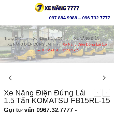
097 884 9988
–
096 732 7777
Trang Chủ
>
Xe Nâng Hàng Cũ
>
XE NÂNG ĐIỆN
>
XE NÂNG ĐIỆN ĐỨNG LÁI
>
Xe Nâng Điện Đứng Lái 1.5
Tấn KOMATSU FB15RL-15
Xe Nâng Điện Đứng Lái
1.5 Tấn KOMATSU FB15RL-15
e
e
nân
nân
Gọi tư vấn
0967.32.7777
-
g
g