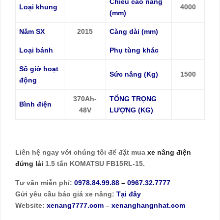
Chiều cao nâng
Loại khung
4000
(mm)
Năm SX
2015
Càng dài (mm)
Loại bánh
Phụ tùng khác
Số giờ hoạt
Sức nâng (Kg)
1500
động
370Ah-
TỔNG TRỌNG
Bình điện
48V
LƯỢNG (KG)
Liên hệ ngay với chúng tôi để đặt mua
xe nâng điện
đứng lái
1.5 tấn KOMATSU FB15RL-15.
Tư vấn miễn phí:
0978.84.99.88
–
0967.32.7777
Gửi yêu cầu báo giá xe nâng:
Tại đây
Website:
xenang7777.com
–
xenanghangnhat.com