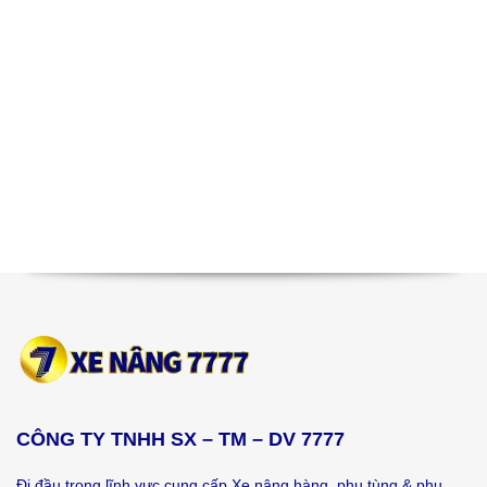
CÔNG TY TNHH SX – TM – DV 7777
Đi đầu trong lĩnh vực cung cấp Xe nâng hàng, phụ tùng & phụ