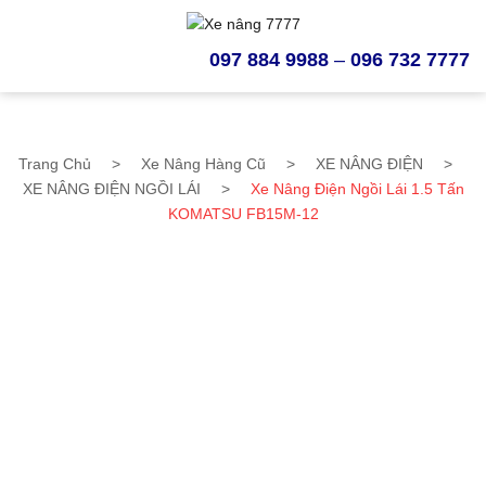
097 884 9988
–
096 732 7777
Trang Chủ
>
Xe Nâng Hàng Cũ
>
XE NÂNG ĐIỆN
>
XE NÂNG ĐIỆN NGỒI LÁI
>
Xe Nâng Điện Ngồi Lái 1.5 Tấn
KOMATSU FB15M-12