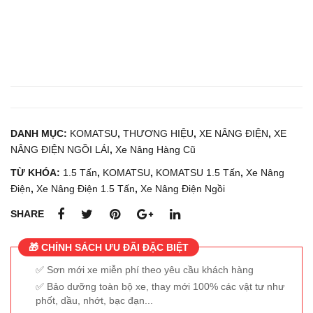
FB1
3RL
-15
DANH MỤC:
KOMATSU
,
THƯƠNG HIỆU
,
XE NÂNG ĐIỆN
,
XE
NÂNG ĐIỆN NGỒI LÁI
,
Xe Nâng Hàng Cũ
TỪ KHÓA:
1.5 Tấn
,
KOMATSU
,
KOMATSU 1.5 Tấn
,
Xe Nâng
Điện
,
Xe Nâng Điện 1.5 Tấn
,
Xe Nâng Điện Ngồi
SHARE
🎁 CHÍNH SÁCH ƯU ĐÃI ĐẶC BIỆT
Sơn mới xe miễn phí theo yêu cầu khách hàng
Bảo dưỡng toàn bộ xe, thay mới 100% các vật tư như
phốt, dầu, nhớt, bạc đạn...