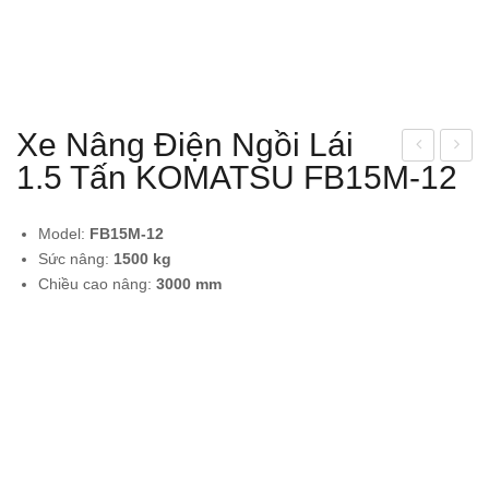
Xe Nâng Điện Ngồi Lái
1.5 Tấn KOMATSU FB15M-12
e
e
nân
nân
g
g
Model:
FB15M-12
điện
dầu
Sức nâng:
1500
kg
Chiều cao nâng:
3000
mm
đứn
3.5
g lái
tấn
1.3
TO
tấn
YO
KO
TA
MA
8FD
TS
35
U