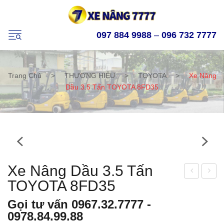
097 884 9988
–
096 732 7777
Trang Chủ
>
THƯƠNG HIỆU
>
TOYOTA
>
Xe Nâng
Dầu 3.5 Tấn TOYOTA 8FD35
Xe Nâng Dầu 3.5 Tấn
TOYOTA 8FD35
e
e
nân
nân
Gọi tư vấn
0967.32.7777
-
g
g
0978.84.99.88
điện
điện