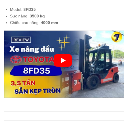
ngồi
đứn
Model:
8FD35
lái
g lái
Sức nâng:
3500
kg
1.5
1.5
Chiều cao nâng:
4000
mm
tấn
tấn
KO
KO
MA
MA
TS
TS
U
U
FB1
FB1
5M-
5RL
12
-14