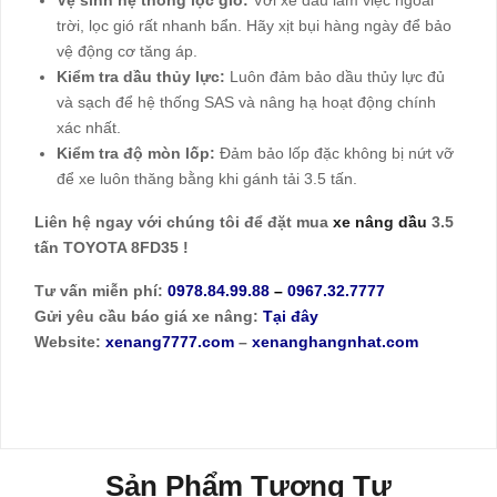
Vệ sinh hệ thống lọc gió:
Với xe dầu làm việc ngoài
trời, lọc gió rất nhanh bẩn. Hãy xịt bụi hàng ngày để bảo
vệ động cơ tăng áp.
Kiểm tra dầu thủy lực:
Luôn đảm bảo dầu thủy lực đủ
và sạch để hệ thống SAS và nâng hạ hoạt động chính
xác nhất.
Kiểm tra độ mòn lốp:
Đảm bảo lốp đặc không bị nứt vỡ
để xe luôn thăng bằng khi gánh tải 3.5 tấn.
Liên hệ ngay với chúng tôi để đặt mua
xe nâng dầu
3.5
tấn TOYOTA 8FD35 !
Tư vấn miễn phí:
0978.84.99.88
–
0967.32.7777
Gửi yêu cầu báo giá xe nâng:
Tại đây
Website:
xenang7777.com
–
xenanghangnhat.com
Sản Phẩm Tương Tự