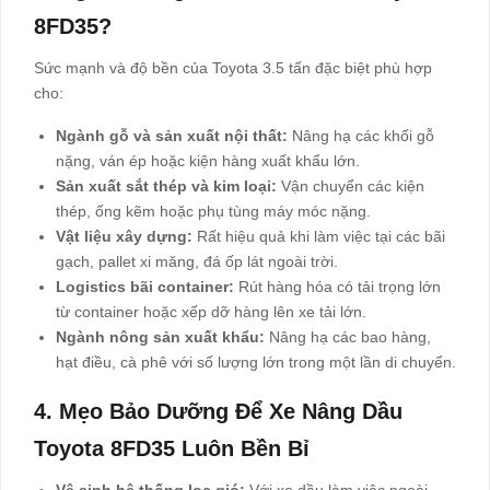
8FD35?
Sức mạnh và độ bền của Toyota 3.5 tấn đặc biệt phù hợp
cho:
Ngành gỗ và sản xuất nội thất:
Nâng hạ các khối gỗ
nặng, ván ép hoặc kiện hàng xuất khẩu lớn.
Sản xuất sắt thép và kim loại:
Vận chuyển các kiện
thép, ống kẽm hoặc phụ tùng máy móc nặng.
Vật liệu xây dựng:
Rất hiệu quả khi làm việc tại các bãi
gạch, pallet xi măng, đá ốp lát ngoài trời.
Logistics bãi container:
Rút hàng hóa có tải trọng lớn
từ container hoặc xếp dỡ hàng lên xe tải lớn.
Ngành nông sản xuất khẩu:
Nâng hạ các bao hàng,
hạt điều, cà phê với số lượng lớn trong một lần di chuyển.
4. Mẹo Bảo Dưỡng Để Xe Nâng Dầu
Toyota 8FD35 Luôn Bền Bỉ