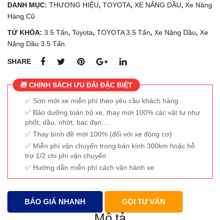
DANH MỤC:
THƯƠNG HIỆU
,
TOYOTA
,
XE NÂNG DẦU
,
Xe Nâng
Hàng Cũ
TỪ KHÓA:
3.5 Tấn
,
Toyota
,
TOYOTA 3.5 Tấn
,
Xe Nâng Dầu
,
Xe
Nâng Dầu 3.5 Tấn
SHARE
🎁 CHÍNH SÁCH ƯU ĐÃI ĐẶC BIỆT
Sơn mới xe miễn phí theo yêu cầu khách hàng
Bảo dưỡng toàn bộ xe, thay mới 100% các vật tư như
phốt, dầu, nhớt, bạc đạn...
Thay bình đề mới 100% (đối với xe động cơ)
Miễn phí vận chuyển trong bán kính 300km hoặc hỗ
trợ 1/2 chi phí vận chuyển
Hướng dẫn miễn phí cách vận hành xe
BÁO GIÁ NHANH
GỌI TƯ VẤN
Mô tả