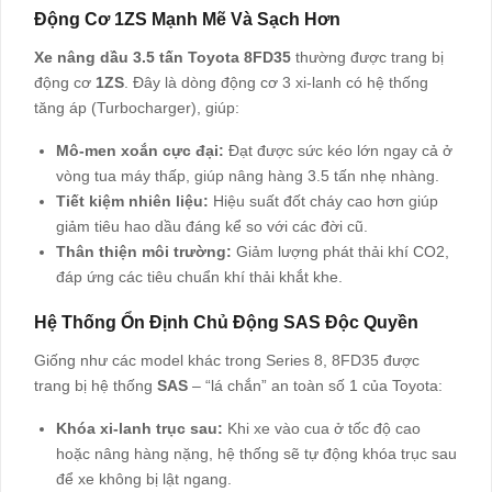
Động Cơ 1ZS Mạnh Mẽ Và Sạch Hơn
Xe nâng dầu 3.5 tấn Toyota 8FD35
thường được trang bị
động cơ
1ZS
. Đây là dòng động cơ 3 xi-lanh có hệ thống
tăng áp (Turbocharger), giúp:
Mô-men xoắn cực đại:
Đạt được sức kéo lớn ngay cả ở
vòng tua máy thấp, giúp nâng hàng 3.5 tấn nhẹ nhàng.
Tiết kiệm nhiên liệu:
Hiệu suất đốt cháy cao hơn giúp
giảm tiêu hao dầu đáng kể so với các đời cũ.
Thân thiện môi trường:
Giảm lượng phát thải khí CO2,
đáp ứng các tiêu chuẩn khí thải khắt khe.
Hệ Thống Ổn Định Chủ Động SAS Độc Quyền
Giống như các model khác trong Series 8, 8FD35 được
trang bị hệ thống
SAS
– “lá chắn” an toàn số 1 của Toyota:
Khóa xi-lanh trục sau:
Khi xe vào cua ở tốc độ cao
hoặc nâng hàng nặng, hệ thống sẽ tự động khóa trục sau
để xe không bị lật ngang.