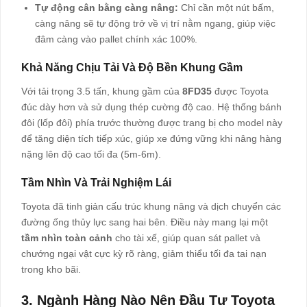
Tự động cân bằng càng nâng:
Chỉ cần một nút bấm,
càng nâng sẽ tự động trở về vị trí nằm ngang, giúp việc
đâm càng vào pallet chính xác 100%.
Khả Năng Chịu Tải Và Độ Bền Khung Gầm
Với tải trọng 3.5 tấn, khung gầm của
8FD35
được Toyota
đúc dày hơn và sử dụng thép cường độ cao. Hệ thống bánh
đôi (lốp đôi) phía trước thường được trang bị cho model này
để tăng diện tích tiếp xúc, giúp xe đứng vững khi nâng hàng
nặng lên độ cao tối đa (5m-6m).
Tầm Nhìn Và Trải Nghiệm Lái
Toyota đã tinh giản cấu trúc khung nâng và dịch chuyển các
đường ống thủy lực sang hai bên. Điều này mang lại một
tầm nhìn toàn cảnh
cho tài xế, giúp quan sát pallet và
chướng ngại vật cực kỳ rõ ràng, giảm thiểu tối đa tai nạn
trong kho bãi.
3. Ngành Hàng Nào Nên Đầu Tư Toyota