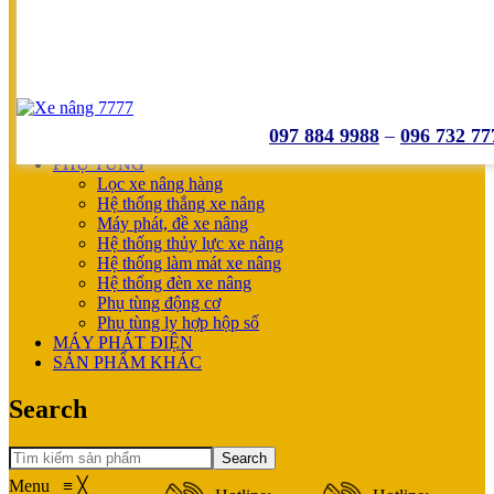
UNICARRIERS
SẢN PHẨM ƯU ĐÃI
XE NÂNG HOÀN THIỆN CHO KHÁCH
MÁY SẠC BÌNH ĐIỆN
XE NÂNG TAY
XE NÂNG TAY
XE NÂNG TAY ĐIỆN
097 884 9988
–
096 732 77
XE NÂNG MỚI
PHỤ TÙNG
Lọc xe nâng hàng
Hệ thống thắng xe nâng
Máy phát, đề xe nâng
Hệ thống thủy lực xe nâng
Hệ thống làm mát xe nâng
Hệ thống đèn xe nâng
Phụ tùng động cơ
Phụ tùng ly hợp hộp số
MÁY PHÁT ĐIỆN
SẢN PHẨM KHÁC
Search
Search
Menu
≡
╳