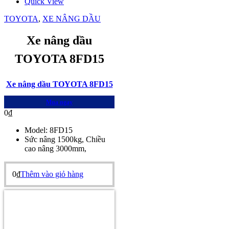
Quick View
TOYOTA
,
XE NÂNG DẦU
Xe nâng dầu
TOYOTA 8FD15
Xe nâng dầu TOYOTA 8FD15
Mua ngay
0
₫
Model: 8FD15
Sức nâng 1500kg, Chiều
cao nâng 3000mm,
0
₫
Thêm vào giỏ hàng