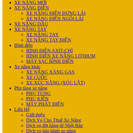
XE NÂNG MỚI
XE NÂNG ĐIỆN
XE NÂNG ĐIỆN ĐỨNG LÁI
XE NÂNG ĐIỆN NGỒI LÁI
XE NÂNG DẦU
XE NÂNG TAY
XE NÂNG TAY
XE NÂNG TAY ĐIỆN
Bình điện
BÌNH ĐIỆN AXIT-CHÌ
BÌNH ĐIỆN XE NÂNG LITHIUM
MÁY SẠC BÌNH ĐIỆN
Xe nâng khác
XE NÂNG XĂNG GAS
XE CUỐC
XE XÚC NÂNG (XÚC LẬT)
Phụ tùng xe nâng
PHỤ TÙNG
PHỤ KIỆN
MÁY PHÁT ĐIỆN
Liên Hệ
Giới thiệu
Dịch Vụ Cho Thuê Xe Nâng
Dịch vụ đặt hàng từ Nhật Bản
Dịch vụ bảo hành xe nâng