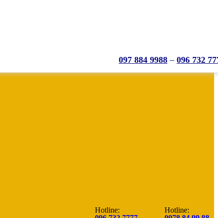
097 884 9988
–
096 732 77
Hotline:
Hotline:
096.732.7777
0978.84.99.88