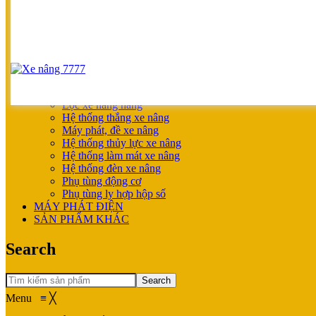
SẢN PHẨM ƯU ĐÃI
XE NÂNG HOÀN THIỆN CHO KHÁCH
MÁY SẠC BÌNH ĐIỆN
XE NÂNG TAY
XE NÂNG TAY
XE NÂNG TAY ĐIỆN
XE NÂNG MỚI
PHỤ TÙNG
Lọc xe nâng hàng
Hệ thống thắng xe nâng
Máy phát, đề xe nâng
Hệ thống thủy lực xe nâng
Hệ thống làm mát xe nâng
Hệ thống đèn xe nâng
Phụ tùng động cơ
Phụ tùng ly hợp hộp số
MÁY PHÁT ĐIỆN
SẢN PHẨM KHÁC
Search
Search
Menu
≡
╳