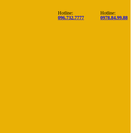
Hotline:
Hotline:
096.732.7777
0978.84.99.88