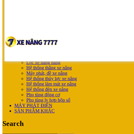
NICHIYU
SHINKO
UNICARRIERS
SẢN PHẨM ƯU ĐÃI
XE NÂNG HOÀN THIỆN CHO KHÁCH
MÁY SẠC BÌNH ĐIỆN
XE NÂNG TAY
XE NÂNG TAY
XE NÂNG TAY ĐIỆN
XE NÂNG MỚI
PHỤ TÙNG
Lọc xe nâng hàng
Hệ thống thắng xe nâng
Máy phát, đề xe nâng
Hệ thống thủy lực xe nâng
Hệ thống làm mát xe nâng
Hệ thống đèn xe nâng
Phụ tùng động cơ
Phụ tùng ly hợp hộp số
MÁY PHÁT ĐIỆN
SẢN PHẨM KHÁC
Search