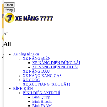
Open
Đóng
Ngôn ngữ
Tiếng anh
All
All
All
Xe nâng hàng cũ
All
XE NÂNG ĐIỆN
XE NÂNG ĐIỆN ĐỨNG LÁI
Xe nâng hàng cũ
XE NÂNG ĐIỆN NGỒI LÁI
XE NÂNG ĐIỆN
XE NÂNG DẦU
XE NÂNG ĐIỆN ĐỨNG LÁI
XE NÂNG XĂNG GAS
XE NÂNG ĐIỆN NGỒI LÁI
XE CUỐC
XE NÂNG DẦU
XE XÚC NÂNG (XÚC LẬT)
XE NÂNG XĂNG GAS
BÌNH ĐIỆN
XE CUỐC
BÌNH ĐIỆN AXIT-CHÌ
XE XÚC NÂNG (XÚC LẬT)
Bình Quipp
BÌNH ĐIỆN
Bình Hitachi
BÌNH ĐIỆN AXIT-CHÌ
Bình FAAM