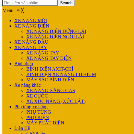
Search
Menu
≡
╳
XE NÂNG MỚI
XE NÂNG ĐIỆN
XE NÂNG ĐIỆN ĐỨNG LÁI
XE NÂNG ĐIỆN NGỒI LÁI
XE NÂNG DẦU
XE NÂNG TAY
XE NÂNG TAY
XE NÂNG TAY ĐIỆN
Bình điện
BÌNH ĐIỆN AXIT-CHÌ
BÌNH ĐIỆN XE NÂNG LITHIUM
MÁY SẠC BÌNH ĐIỆN
Xe nâng khác
XE NÂNG XĂNG GAS
XE CUỐC
XE XÚC NÂNG (XÚC LẬT)
Phụ tùng xe nâng
PHỤ TÙNG
PHỤ KIỆN
MÁY PHÁT ĐIỆN
Liên Hệ
Giới thiệu