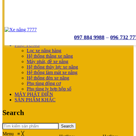
UNICARRIERS
SẢN PHẨM ƯU ĐÃI
XE NÂNG HOÀN THIỆN CHO KHÁCH
MÁY SẠC BÌNH ĐIỆN
XE NÂNG TAY
XE NÂNG TAY
XE NÂNG TAY ĐIỆN
097 884 9988
–
096 732 77
XE NÂNG MỚI
PHỤ TÙNG
Lọc xe nâng hàng
Hệ thống thắng xe nâng
Máy phát, đề xe nâng
Hệ thống thủy lực xe nâng
Hệ thống làm mát xe nâng
Hệ thống đèn xe nâng
Phụ tùng động cơ
Phụ tùng ly hợp hộp số
MÁY PHÁT ĐIỆN
SẢN PHẨM KHÁC
Search
Search
Menu
≡
╳