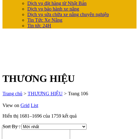
Dịch vụ đặt hàng từ Nhật Bản
Dịch vụ bảo hành xe nâng
Dịch vụ sửa chữa xe nâng chuyên nghiệp
Tin Tức Xe Nâng
Tin tức 24H
THƯƠNG HIỆU
Trang chủ
>
THƯƠNG HIỆU
>
Trang 106
View on
Grid
List
Hiển thị 1681–1696 của 1759 kết quả
Sort By :