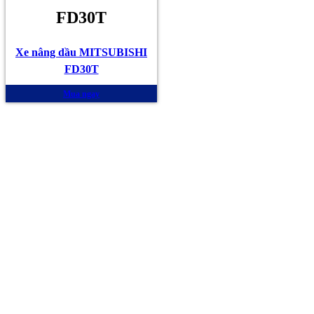
FD30T
Xe nâng dầu MITSUBISHI
FD30T
Mua ngay