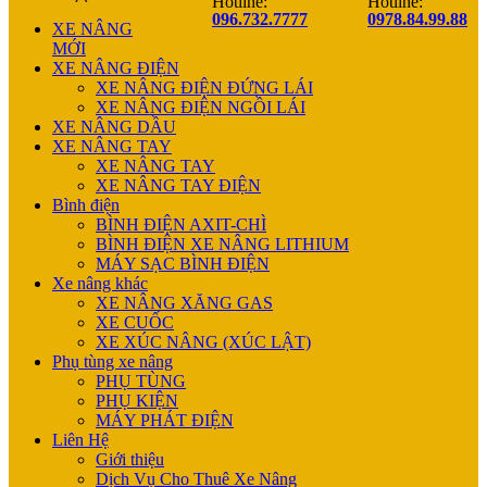
Hotline:
Hotline:
096.732.7777
0978.84.99.88
XE NÂNG
MỚI
XE NÂNG ĐIỆN
XE NÂNG ĐIỆN ĐỨNG LÁI
XE NÂNG ĐIỆN NGỒI LÁI
XE NÂNG DẦU
XE NÂNG TAY
XE NÂNG TAY
XE NÂNG TAY ĐIỆN
Bình điện
BÌNH ĐIỆN AXIT-CHÌ
BÌNH ĐIỆN XE NÂNG LITHIUM
MÁY SẠC BÌNH ĐIỆN
Xe nâng khác
XE NÂNG XĂNG GAS
XE CUỐC
XE XÚC NÂNG (XÚC LẬT)
Phụ tùng xe nâng
PHỤ TÙNG
PHỤ KIỆN
MÁY PHÁT ĐIỆN
Liên Hệ
Giới thiệu
Dịch Vụ Cho Thuê Xe Nâng