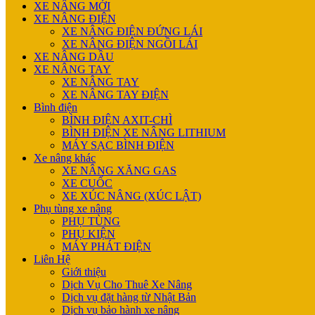
XE NÂNG MỚI
XE NÂNG ĐIỆN
XE NÂNG ĐIỆN ĐỨNG LÁI
XE NÂNG ĐIỆN NGỒI LÁI
XE NÂNG DẦU
XE NÂNG TAY
XE NÂNG TAY
XE NÂNG TAY ĐIỆN
Bình điện
BÌNH ĐIỆN AXIT-CHÌ
BÌNH ĐIỆN XE NÂNG LITHIUM
MÁY SẠC BÌNH ĐIỆN
Xe nâng khác
XE NÂNG XĂNG GAS
XE CUỐC
XE XÚC NÂNG (XÚC LẬT)
Phụ tùng xe nâng
PHỤ TÙNG
PHỤ KIỆN
MÁY PHÁT ĐIỆN
Liên Hệ
Giới thiệu
Dịch Vụ Cho Thuê Xe Nâng
Dịch vụ đặt hàng từ Nhật Bản
Dịch vụ bảo hành xe nâng