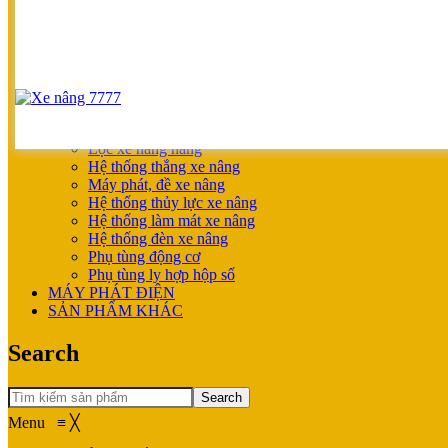
SẢN PHẨM ƯU ĐÃI
XE NÂNG HOÀN THIỆN CHO KHÁCH
MÁY SẠC BÌNH ĐIỆN
XE NÂNG TAY
XE NÂNG TAY
XE NÂNG TAY ĐIỆN
XE NÂNG MỚI
PHỤ TÙNG
Lọc xe nâng hàng
Hệ thống thắng xe nâng
Máy phát, đề xe nâng
Hệ thống thủy lực xe nâng
Hệ thống làm mát xe nâng
Hệ thống đèn xe nâng
Phụ tùng động cơ
Phụ tùng ly hợp hộp số
MÁY PHÁT ĐIỆN
SẢN PHẨM KHÁC
Search
Search
Menu
≡
╳