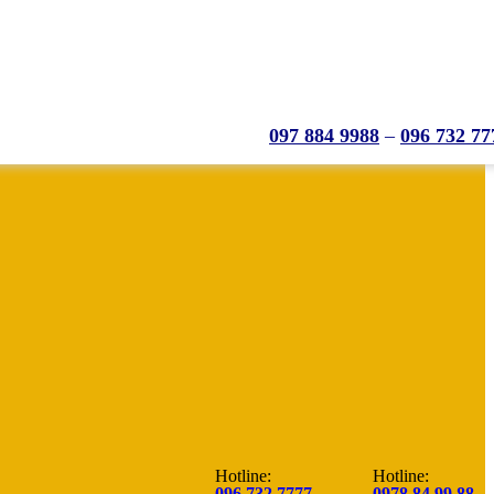
097 884 9988
–
096 732 77
Hotline:
Hotline:
096.732.7777
0978.84.99.88