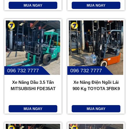
MUA NGAY
MUA NGAY
096 732 7777
096 732 7777
Xe Nâng Dầu 3.5 Tấn
Xe Nâng Điện Ngồi Lái
MITSUBISHI FDE35AT
900 Kg TOYOTA 3FBK9
MUA NGAY
MUA NGAY