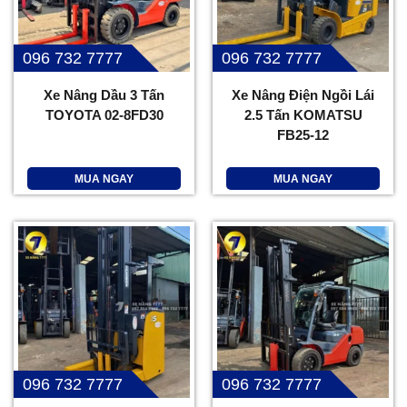
096 732 7777
096 732 7777
Xe Nâng Dầu 3 Tấn
Xe Nâng Điện Ngồi Lái
TOYOTA 02-8FD30
2.5 Tấn KOMATSU
FB25-12
MUA NGAY
MUA NGAY
096 732 7777
096 732 7777