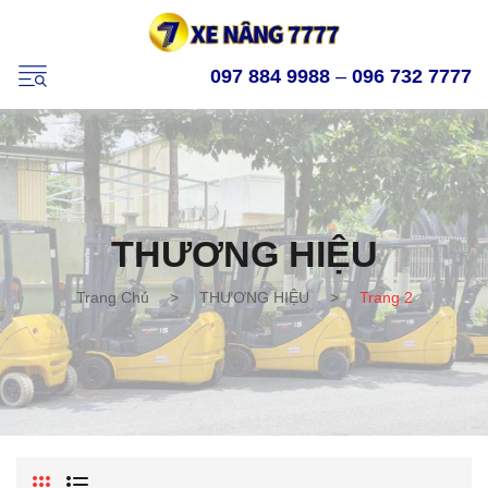
097 884 9988
–
096 732 7777
THƯƠNG HIỆU
Trang Chủ
>
THƯƠNG HIỆU
>
Trang 2