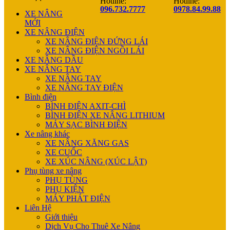
Hotline:
Hotline:
096.732.7777
0978.84.99.88
XE NÂNG
MỚI
XE NÂNG ĐIỆN
XE NÂNG ĐIỆN ĐỨNG LÁI
XE NÂNG ĐIỆN NGỒI LÁI
XE NÂNG DẦU
XE NÂNG TAY
XE NÂNG TAY
XE NÂNG TAY ĐIỆN
Bình điện
BÌNH ĐIỆN AXIT-CHÌ
BÌNH ĐIỆN XE NÂNG LITHIUM
MÁY SẠC BÌNH ĐIỆN
Xe nâng khác
XE NÂNG XĂNG GAS
XE CUỐC
XE XÚC NÂNG (XÚC LẬT)
Phụ tùng xe nâng
PHỤ TÙNG
PHỤ KIỆN
MÁY PHÁT ĐIỆN
Liên Hệ
Giới thiệu
Dịch Vụ Cho Thuê Xe Nâng