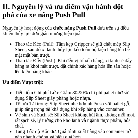
II. Nguyên lý và ưu điểm vận hành đột
phá của xe nâng Push Pull
Nguyên lý hoạt động của
chức năng Push Pull
dựa trên sự điều
khiển thủy lực đơn giản nhưng hiệu quả:
Thao tác Kéo (Pull): Tấm kẹp Gripper sẽ giữ chặt mép Slip
Sheet, sau đó xi lanh thủy lực kéo toàn bộ kiện hàng lên bề
mặt mặt bàn trượt.
Thao tác Đẩy (Push): Khi đến vị trí xếp hàng, xi lanh sẽ đẩy
hàng ra khỏi mặt trượt, đặt chính xác hàng hóa lên sàn hoặc
lên kiện hàng khác.
Ưu điểm Vượt trội:
Tiết kiệm Chi phí Lớn: Giảm 80-90% chi phí pallet nhờ sử
dụng Slip Sheet giấy phẳng hoặc nhựa.
Tối ưu Tải trọng: Slip Sheet nhẹ hơn nhiều so với pallet gỗ,
giúp tăng trọng tải khả dụng khi xếp hàng vào container.
Vệ sinh và Sạch sẽ: Slip Sheet không hút ẩm, không mối mọt,
rất sạch sẽ, lý tưởng cho kho lạnh và ngành thực phẩm, hóa
chất.
Tăng Tốc độ Bốc dỡ: Quá trình xuất hàng vào container trở
nên nhanh chóng và hiệu quả hơn.