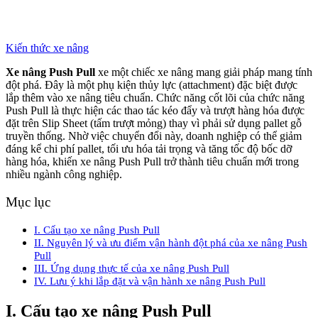
Kiến thức xe nâng
Xe nâng Push Pull
xe một chiếc xe nâng mang giải pháp mang tính
đột phá. Đây là một phụ kiện thủy lực (attachment) đặc biệt được
lắp thêm vào xe nâng tiêu chuẩn. Chức năng cốt lõi của chức năng
Push Pull là thực hiện các thao tác kéo đẩy và trượt hàng hóa được
đặt trên Slip Sheet (tấm trượt mỏng) thay vì phải sử dụng pallet gỗ
truyền thống. Nhờ việc chuyển đổi này, doanh nghiệp có thể giảm
đáng kể chi phí pallet, tối ưu hóa tải trọng và tăng tốc độ bốc dỡ
hàng hóa, khiến xe nâng Push Pull trở thành tiêu chuẩn mới trong
nhiều ngành công nghiệp.
Mục lục
I. Cấu tạo xe nâng Push Pull
II. Nguyên lý và ưu điểm vận hành đột phá của xe nâng Push
Pull
III. Ứng dụng thực tế của xe nâng Push Pull
IV. Lưu ý khi lắp đặt và vận hành xe nâng Push Pull
I. Cấu tạo xe nâng Push Pull