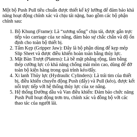
Một bộ Push Pull tiêu chuẩn được thiết kế kỹ lưỡng để đảm bảo khả
năng hoạt động chính xác và chịu tải nặng, bao gồm các bộ phận
chính sau:
Bộ Khung (Frame): Là “xương sống” chịu tải, được gắn trực
tiếp vào carriage của xe nâng, đảm bảo sự chắc chắn và độ ổn
định cho toàn bộ thiết bị.
Tấm Kẹp (Gripper Jaw): Đây là bộ phận dùng để kẹp mép
Slip Sheet và được điều khiển hoàn toàn bằng thủy lực.
Mặt Bàn Trượt (Platens): Là bề mặt phẳng rộng, làm bằng
thép cường lực có khả năng chống mài mòn cao, dùng để đỡ
toàn bộ kiện hàng trong quá trình kéo/đẩy.
Xi lanh Thủy lực (Hydraulic Cylinders): Là trái tim của thiết
bị, điều khiển chuyển động Push (đẩy) và Pull (kéo), được kết
nối trực tiếp với hệ thống thủy lực của xe nâng.
Hệ thống Đường dầu và Van điều khiển: Đảm bảo chức năng
Push Pull hoạt động trơn tru, chính xác và đồng bộ với các
thao tác của người lái.