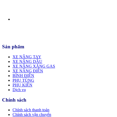
Sản phẩm
XE NÂNG TAY
XE NÂNG DẦU
XE NÂNG XĂNG GAS
XE NÂNG ĐIỆN
BÌNH ĐIỆN
PHỤ TÙNG
PHỤ KIỆN
Dịch vụ
Chính sách
Chính sách thanh toán
Chính sách vận chuyển