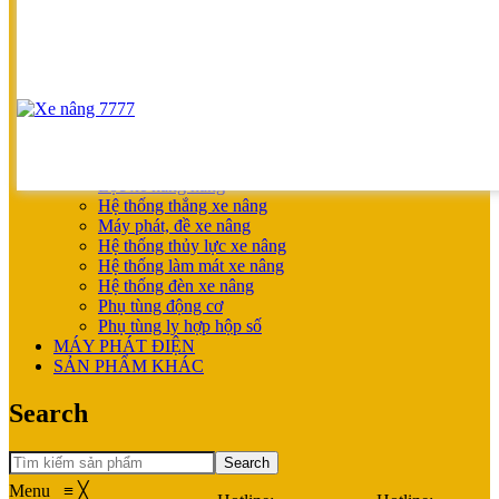
UNICARRIERS
SẢN PHẨM ƯU ĐÃI
XE NÂNG HOÀN THIỆN CHO KHÁCH
MÁY SẠC BÌNH ĐIỆN
XE NÂNG TAY
XE NÂNG TAY
XE NÂNG TAY ĐIỆN
XE NÂNG MỚI
PHỤ TÙNG
Lọc xe nâng hàng
Hệ thống thắng xe nâng
Máy phát, đề xe nâng
Hệ thống thủy lực xe nâng
Hệ thống làm mát xe nâng
Hệ thống đèn xe nâng
Phụ tùng động cơ
Phụ tùng ly hợp hộp số
MÁY PHÁT ĐIỆN
SẢN PHẨM KHÁC
Search
Search
Menu
≡
╳