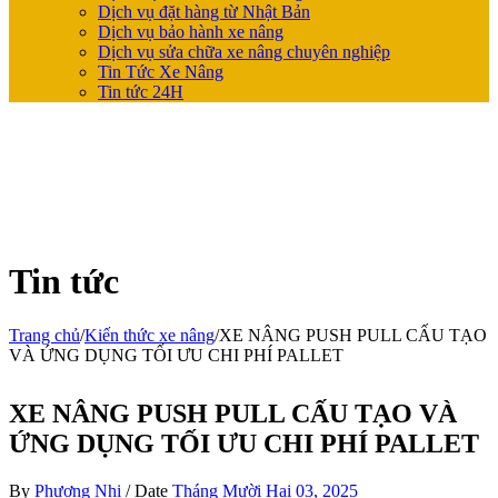
Dịch vụ đặt hàng từ Nhật Bản
Dịch vụ bảo hành xe nâng
Dịch vụ sửa chữa xe nâng chuyên nghiệp
Tin Tức Xe Nâng
Tin tức 24H
Tin tức
Trang chủ
/
Kiến thức xe nâng
/
XE NÂNG PUSH PULL CẤU TẠO
VÀ ỨNG DỤNG TỐI ƯU CHI PHÍ PALLET
XE NÂNG PUSH PULL CẤU TẠO VÀ
ỨNG DỤNG TỐI ƯU CHI PHÍ PALLET
By
Phương Nhi
/
Date
Tháng Mười Hai 03, 2025